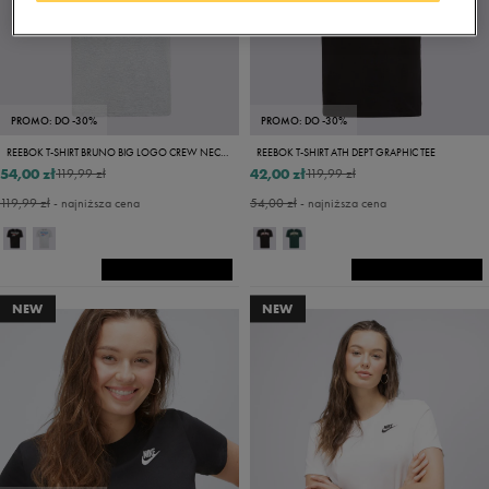
PROMO: DO -30%
PROMO: DO -30%
REEBOK T-SHIRT BRUNO BIG LOGO CREW NECK SS TEE
REEBOK T-SHIRT ATH DEPT GRAPHIC TEE
54,00 zł
42,00 zł
119,99 zł
119,99 zł
119,99 zł
- najniższa cena
54,00 zł
- najniższa cena
NEW
NEW