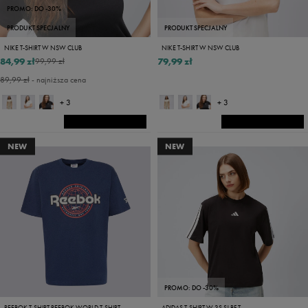
PROMO: DO -30%
PRODUKT SPECJALNY
PRODUKT SPECJALNY
NIKE T-SHIRT W NSW CLUB
NIKE T-SHIRT W NSW CLUB
84,99 zł
79,99 zł
99,99 zł
89,99 zł
- najniższa cena
+ 3
+ 3
NEW
NEW
PROMO: DO -30%
REEBOK T-SHIRT REEBOK WORLD T-SHIRT
ADIDAS T-SHIRT W 3S SJ BF T