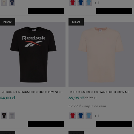
+ 1
NEW
NEW
REEBOK T-SHIRT BRUNO BIG LOGO CREW NECK SS TEE
REEBOK T-SHIRT CODY SMALL LOGO CREW NECK SS TEE
54,00 zł
69,99 zł
99,99 zł
89,99 zł
- najniższa cena
+ 1