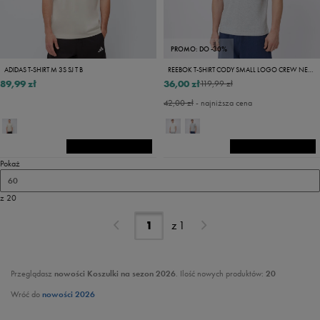
PROMO: DO -30%
ADIDAS T-SHIRT M 3S SJ T B
REEBOK T-SHIRT CODY SMALL LOGO CREW NECK
89,99 zł
36,00 zł
119,99 zł
42,00 zł
- najniższa cena
Pokaż
60
z 20
z
1
Przeglądasz
nowości Koszulki na sezon 2026
. Ilość nowych produktów:
20
Wróć do
nowości 2026