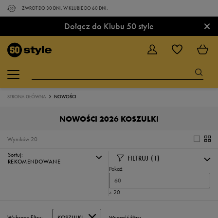
ZWROT DO 30 DNI. W KLUBIE DO 60 DNI.
×
Dołącz do Klubu 50 style
STRONA GŁÓWNA
NOWOŚCI
NOWOŚCI 2026 KOSZULKI
Wyników
20
Sortuj:
FILTRUJ
(1)
REKOMENDOWANE
Pokaż
60
z 20
Wybrane filtry:
KOSZULKI
Wyczyść filtry