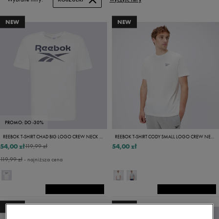
NEW
NEW
PROMO: DO -30%
REEBOK T-SHIRT CHAD BIG LOGO CREW NECK SS TEE
REEBOK T-SHIRT CODY SMALL LOGO CREW NECK
54,00 zł
54,00 zł
119,99 zł
119,99 zł
- najniższa cena
NEW
NEW