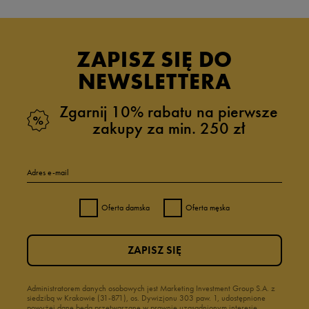
ZAPISZ SIĘ DO
NEWSLETTERA
Zgarnij 10% rabatu na pierwsze
zakupy za min. 250 zł
Adres e-mail
Oferta damska
Oferta męska
ZAPISZ SIĘ
Administratorem danych osobowych jest Marketing Investment Group S.A. z
siedzibą w Krakowie (31-871), os. Dywizjonu 303 paw. 1, udostępnione
powyżej dane będą przetwarzane w prawnie uzasadnionym interesie