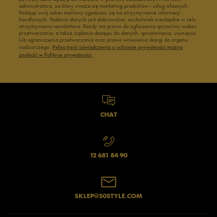
administratora, za który uważa się marketing produktów i usług własnych.
Podając swój adres mailowy zgadzasz się na otrzymywanie informacji
handlowych. Podanie danych jest dobrowolne, aczkolwiek niezbędne w celu
otrzymywania newslettera. Każdy ma prawo do zgłoszenia sprzeciwu wobec
przetwarzania, a także żądania dostępu do danych, sprostowania, usunięcia
lub ograniczenia przetwarzania oraz prawo wniesienia skargi do organu
nadzorczego.
Pełną treść oświadczenia o ochronie prywatności można
znaleźć w Polityce prywatności.
CHAT
12 681 84 90
SKLEP@50STYLE.COM