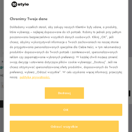
Chronimy Twoje dane
Dokładamy wszelkich starań, aby zakupy naszych Klientów były udane, a produkty,
które wybierają – najlepiej dopasowane do ich potrzeb. Robimy to jednak przy pełnym
poszanowaniu bezpieczeństwa wszystkich danych osobowych. Kliknij „OK”, jeśli
chcesz, abyśmy wykorzystywali informacje o Twoich zachowaniach na naszej stronie
do przygotowania personalizowanych specjalnie dla Ciebie treści, w tym rekomendacji
produktów dopasowanych do Twoich potrzeb i zainteresowań, spersonalizowanych
PRODUKT SPECJALNY
PROMO: DO -30%
reklam czy zapamiętywanie wybranych preferencji. W każdej chwili możesz zmienić
NIKE T-SHIRT SPORTSWEAR CLUB
REEBOK T-SHIRT ATH DEPT GRAPHIC TEE
swoją decyzję i ustawienia dotyczące plików cookie wybierając „Dostosuj”. Jeśli nie
89,99 zł
42,00 zł
chcesz otrzymywać spersonalizowanej oferty produktów, dopasowanych do Twoich
99,99 zł
119,99 zł
preferencji, wybierz „Odrzuć wszystkie”. W celu uzyskania więcej informacji, przeczytaj
109,99 zł
- najniższa cena
54,00 zł
- najniższa cena
naszą
politykę prywatności.
+ 2
Dostosuj
NEW
NEW
OK
Odrzuć wszystkie