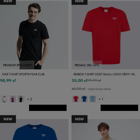
NEW
NEW
PRODUKT SPECJALNY
PROMO: DO -30%
NIKE T-SHIRT SPORTSWEAR CLUB
REEBOK T-SHIRT CODY SMALL LOGO CREW NECK SS TEE
98,99 zł
35,00 zł
99,99 zł
40,00 zł
- najniższa cena
+ 2
+ 1
NEW
NEW