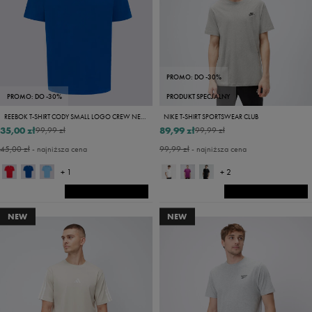
PROMO: DO -30%
PROMO: DO -30%
PRODUKT SPECJALNY
REEBOK T-SHIRT CODY SMALL LOGO CREW NECK SS TEE
NIKE T-SHIRT SPORTSWEAR CLUB
35,00 zł
89,99 zł
99,99 zł
99,99 zł
45,00 zł
- najniższa cena
99,99 zł
- najniższa cena
+ 1
+ 2
NEW
NEW