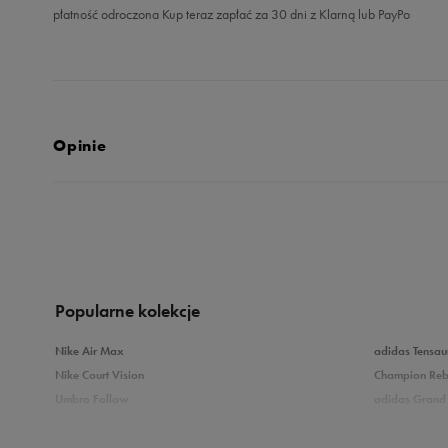
płatność odroczona Kup teraz zapłać za 30 dni z Klarną lub PayPo
Opinie
5.0
opinii klientów
23
z całego okresu
zebranych i zweryfikowanych przez
Popularne kolekcje
Nike Air Max
adidas Tensau
Nike Court Vision
Champion Re
Umbro Follow
adidas Grand 
5
10
Nike Star Runner
Vans Filmore
adidas Breaknet
Vans Seldan