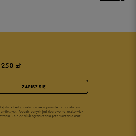
Buty Nike dziecięce
Buty dla niemowląt
Buty na rzepy
Świecące buty
 250 zł
ZAPISZ SIĘ
wyżej dane będą przetwarzane w prawnie uzasadnionym
i handlowych. Podanie danych jest dobrowolne, aczkolwiek
owania, usunięcia lub ograniczenia przetwarzania oraz