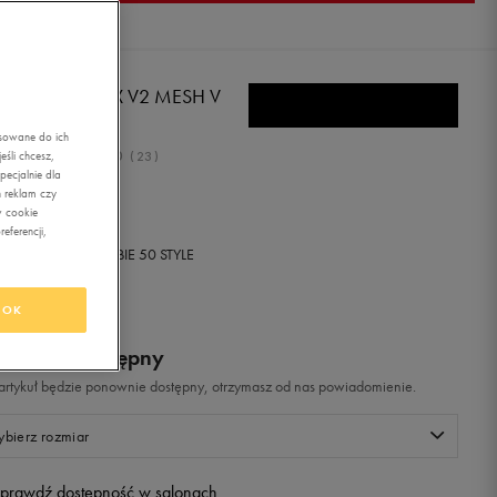
MA COURTFLEX V2 MESH V
asowane do ich
5.0
śli chcesz,
(
23
)
ecjalnie dla
,99
zł
z Vat
 reklam czy
w cookie
eferencji,
+ 500 PKT W
KLUBIE 50 STYLE
OK
odukt niedostępny
i artykuł będzie ponownie dostępny, otrzymasz od nas powiadomienie.
bierz rozmiar
prawdź dostępność w salonach
Rozmiary EU
Rozmiary US