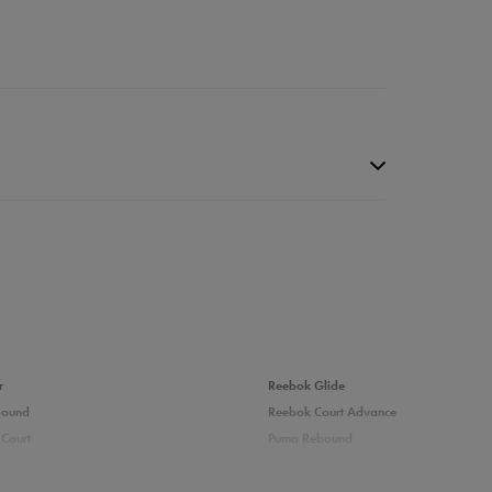
r
Reebok Glide
bound
Reebok Court Advance
Court
Puma Rebound
0%
adidas Ozelle
Puma Courtflex