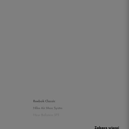
Reebok Classic
Nike Air Max Systm
New Balance 373
Puma Rickie
Zobacz więcej
New Balance 500