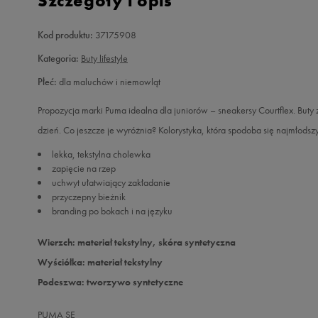
Szczegóły i opis
Kod produktu:
37175908
Kategoria:
Buty lifestyle
Płeć:
dla maluchów i niemowląt
Propozycja marki Puma idealna dla juniorów – sneakersy Courtflex. Buty
dzień. Co jeszcze je wyróżnia? Kolorystyka, która spodoba się najmłodsz
lekka, tekstylna cholewka
zapięcie na rzep
uchwyt ułatwiający zakładanie
przyczepny bieżnik
branding po bokach i na języku
Wierzch: materiał tekstylny, skóra syntetyczna
Wyściółka: materiał tekstylny
Podeszwa: tworzywo syntetyczne
PUMA SE