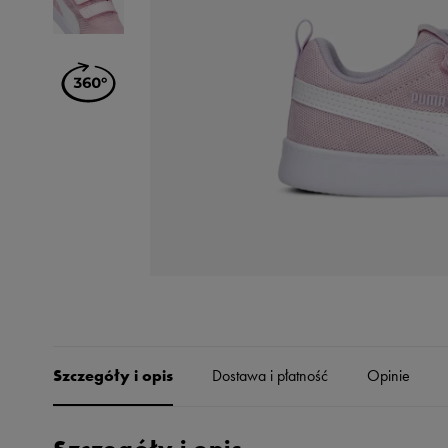
Skechers
Timberland
Umbro
Under Armour
Up8
U.S. Polo ASSN.
Vans
Szczegóły i opis
Dostawa i płatność
Opinie