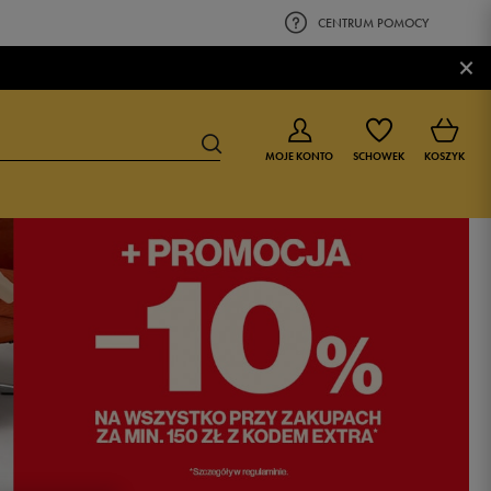
CENTRUM POMOCY
×
MOJE KONTO
SCHOWEK
KOSZYK
BUTY DLA CHŁOPCA
BUTY DLA DZIEWCZYNKI
0-4 lat
0-4 lat
4-8 lat
4-8 lat
9-16 lat
9-16 lat