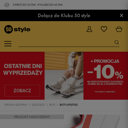
ZWROT DO 30 DNI. W KLUBIE DO 60 DNI.
×
Dołącz do Klubu 50 style
STRONA GŁÓWNA
DZIECIĘCE
BUTY
BUTY LIFESTYLE
PRODUKT NIEDOSTĘPNY