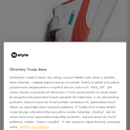
Chronimy Twoje dane
Dokładamy wszelkich starań, aby zakupy naszych Klientów były udane, a produkty,
które wybierają – najlepiej dopasowane do ich potrzeb. Robimy to jednak przy pełnym
poszanowaniu bezpieczeństwa wszystkich danych osobowych. Kliknij „OK”, jeśli
chcesz, abyśmy wykorzystywali informacje o Twoich zachowaniach na naszej stronie
do przygotowania personalizowanych specjalnie dla Ciebie treści, w tym rekomendacji
produktów dopasowanych do Twoich potrzeb i zainteresowań, spersonalizowanych
reklam czy zapamiętywanie wybranych preferencji. W każdej chwili możesz zmienić
1/2
swoją decyzję i ustawienia dotyczące plików cookie wybierając „Dostosuj”. Jeśli nie
chcesz otrzymywać spersonalizowanej oferty produktów, dopasowanych do Twoich
preferencji, wybierz „Odrzuć wszystkie”. W celu uzyskania więcej informacji, przeczytaj
naszą
politykę prywatności.