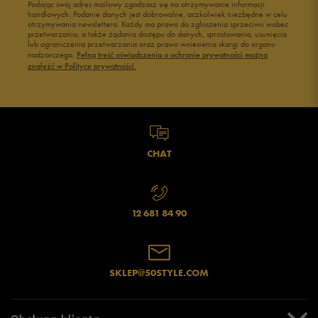
Podając swój adres mailowy zgadzasz się na otrzymywanie informacji
handlowych. Podanie danych jest dobrowolne, aczkolwiek niezbędne w celu
otrzymywania newslettera. Każdy ma prawo do zgłoszenia sprzeciwu wobec
przetwarzania, a także żądania dostępu do danych, sprostowania, usunięcia
lub ograniczenia przetwarzania oraz prawo wniesienia skargi do organu
nadzorczego.
Pełną treść oświadczenia o ochronie prywatności można
znaleźć w Polityce prywatności.
CHAT
12 681 84 90
SKLEP@50STYLE.COM