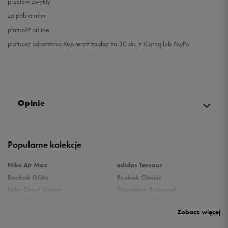
przelew zwykły
za pobraniem
płatność online
płatność odroczona Kup teraz zapłać za 30 dni z Klarną lub PayPo
Opinie
Produkt nie posiada recenzji
Popularne kolekcje
Nike Air Max
adidas Tensaur
Reebok Glide
Reebok Classic
Nike Court Vision
Champion Rebound
Reebok Court Advance
Nike Air Max Systm
Zobacz więcej
Umbro Follow
adidas Grand Court
Puma Rebound
New Balance 373