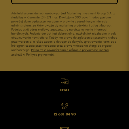
Buty młodzieżowe
Świecące buty
Buty do wody dla dzieci
Administratorem danych osobowych jest Marketing Investment Group S.A. z
siedzibą w Krakowie (31-871), os. Dywizjonu 303 paw. 1, udostępnione
powyżej dane będą przetwarzane w prawnie uzasadnionym interesie
administratora, za który uważa się marketing produktów i usług własnych.
Podając swój adres mailowy zgadzasz się na otrzymywanie informacji
handlowych. Podanie danych jest dobrowolne, aczkolwiek niezbędne w celu
otrzymywania newslettera. Każdy ma prawo do zgłoszenia sprzeciwu wobec
przetwarzania, a także żądania dostępu do danych, sprostowania, usunięcia
lub ograniczenia przetwarzania oraz prawo wniesienia skargi do organu
nadzorczego.
Pełną treść oświadczenia o ochronie prywatności można
znaleźć w Polityce prywatności.
CHAT
12 681 84 90