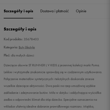
27,5
16,5 cm
Powiadom o dostępności
Szczegóły i opis
Dostawa i płatność
Opinie
28
17 cm
Powiadom o dostępności
Szczegóły i opis
28,5
17,5 cm
Powiadom o dostępności
Kod produktu:
35678403
29
17,5 cm
Powiadom o dostępności
Kategoria:
Buty lifestyle
Płeć:
dla małych dzieci
30
18 cm
Powiadom o dostępności
Dziecięce obuwie ST RUNNER L V KIDS z jesiennej kolekcji marki Puma.
31
18,5 cm
Powiadom o dostępności
Lekkie i wytrzymałe znakomicie sprawdzą się w codziennym użytkowania.
Połączenie materiałów syntetycznych i tekstylnych doskonale zniesie
32
19 cm
Powiadom o dostępności
wszelkie dziecięce aktywności. Dwa paski na rzep umożliwią szybkie
zakładanie i zdejmowanie butów. Miła w dotyku i oddychająca wyściółka
32,5
19,5 cm
Powiadom o dostępności
zadba o odpowiedni klimat dla stóp dziecka. Specjalne oznaczenia na
wkładce ułatwią idealne dobranie prawidłowego rozmiaru. Miękka,
33
20 cm
Powiadom o dostępności