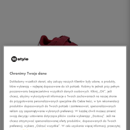
Chronimy Twoje dane
Dokładamy wszelkich starań, aby zakupy naszych Klientów były udane, a produkty,
które wybierają – najlepiej dopasowane do ich potrzeb. Robimy to jednak przy pełnym
poszanowaniu bezpieczeństwa wszystkich danych osobowych. Kliknij „OK”, jeśli
chcesz, abyśmy wykorzystywali informacje o Twoich zachowaniach na naszej stronie
do przygotowania personalizowanych specjalnie dla Ciebie treści, w tym rekomendacji
produktów dopasowanych do Twoich potrzeb i zainteresowań, spersonalizowanych
1/2
reklam czy zapamiętywanie wybranych preferencji. W każdej chwili możesz zmienić
swoją decyzję i ustawienia dotyczące plików cookie wybierając „Dostosuj”. Jeśli nie
chcesz otrzymywać spersonalizowanej oferty produktów, dopasowanych do Twoich
preferencji, wybierz „Odrzuć wszystkie”. W celu uzyskania więcej informacji, przeczytaj