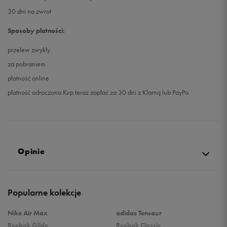
30 dni na zwrot
Sposoby płatności:
przelew zwykły
za pobraniem
płatność online
płatność odroczona Kup teraz zapłać za 30 dni z Klarną lub PayPo
Opinie
Produkt nie posiada recenzji
Popularne kolekcje
Nike Air Max
adidas Tensaur
Reebok Glide
Reebok Classic