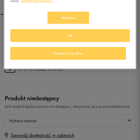
naszą
politykę prywatności.
Dostosuj
PUMA ST RUNNER L V KIDS
OK
0.0
(
0
)
Odrzuć wszystkie
0
zł
z Vat
+ 0 PKT W
KLUBIE 50 STYLE
Produkt niedostępny
Jeśli artykuł będzie ponownie dostępny, otrzymasz od nas powiadomienie.
Wybierz rozmiar
Sprawdź dostępność w salonach
Rozmiary EU
Rozmiary US