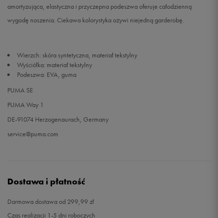
amortyzująca, elastyczna i przyczepna podeszwa oferuje całodzienną
wygodę noszenia. Ciekawa kolorystyka ożywi niejedną garderobę.
34
20,5 cm
Powiadom o dostępności
34,5
21 cm
Powiadom o dostępności
Wierzch: skóra syntetyczna, materiał tekstylny
Wyściółka: materiał tekstylny
35
21,5 cm
Powiadom o dostępności
Podeszwa: EVA, guma
PUMA SE
PUMA Way 1
DE-91074 Herzogenaurach, Germany
service@puma.com
Dostawa i płatność
Darmowa dostawa od 299,99 zł
Czas realizacji 1-5 dni roboczych