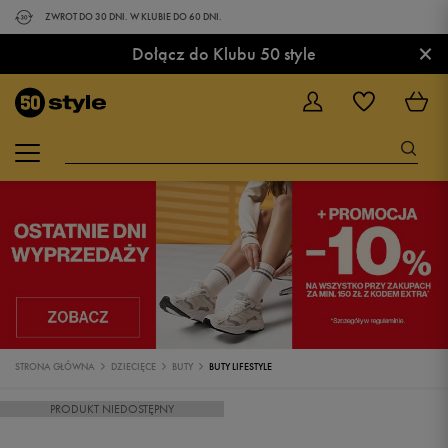
ZWROT DO 30 DNI. W KLUBIE DO 60 DNI.
×
Dołącz do Klubu 50 style
STRONA GŁÓWNA
DZIECIĘCE
BUTY
BUTY LIFESTYLE
PRODUKT NIEDOSTĘPNY