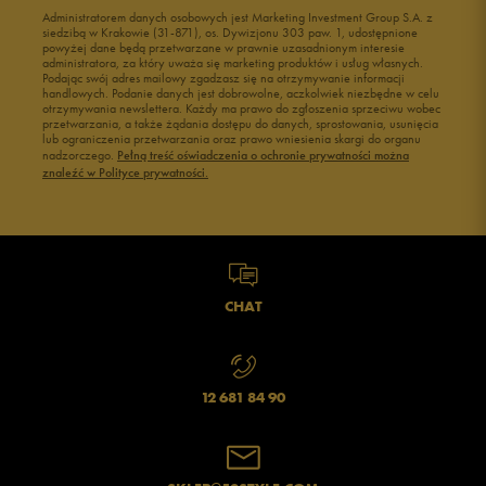
Administratorem danych osobowych jest Marketing Investment Group S.A. z
siedzibą w Krakowie (31-871), os. Dywizjonu 303 paw. 1, udostępnione
powyżej dane będą przetwarzane w prawnie uzasadnionym interesie
administratora, za który uważa się marketing produktów i usług własnych.
Podając swój adres mailowy zgadzasz się na otrzymywanie informacji
handlowych. Podanie danych jest dobrowolne, aczkolwiek niezbędne w celu
otrzymywania newslettera. Każdy ma prawo do zgłoszenia sprzeciwu wobec
przetwarzania, a także żądania dostępu do danych, sprostowania, usunięcia
lub ograniczenia przetwarzania oraz prawo wniesienia skargi do organu
nadzorczego.
Pełną treść oświadczenia o ochronie prywatności można
znaleźć w Polityce prywatności.
CHAT
12 681 84 90