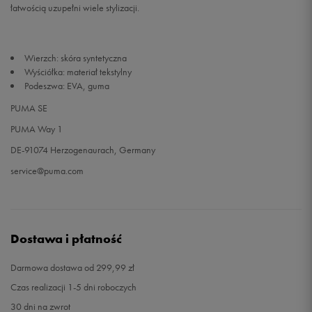
łatwością uzupełni wiele stylizacji.
28,5
17,5 cm
Powiadom o dostępności
Wierzch: skóra syntetyczna
29
17,5 cm
Powiadom o dostępności
Wyściółka: materiał tekstylny
Podeszwa: EVA, guma
30
18 cm
Powiadom o dostępności
PUMA SE
PUMA Way 1
31
18,5 cm
Powiadom o dostępności
DE-91074 Herzogenaurach, Germany
service@puma.com
32
19 cm
Powiadom o dostępności
32,5
19,5 cm
Powiadom o dostępności
Dostawa i płatność
33
20 cm
Powiadom o dostępności
Darmowa dostawa od 299,99 zł
34
20,5 cm
Powiadom o dostępności
Czas realizacji 1-5 dni roboczych
30 dni na zwrot