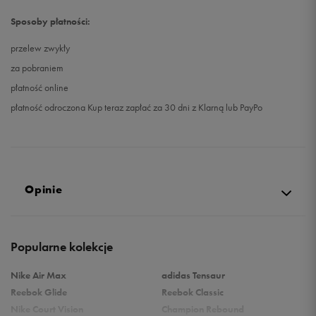
34,5
21 cm
Powiadom o dostępności
Sposoby płatności:
35
21,5 cm
Powiadom o dostępności
przelew zwykły
za pobraniem
płatność online
płatność odroczona Kup teraz zapłać za 30 dni z Klarną lub PayPo
Opinie
Produkt nie posiada recenzji
Popularne kolekcje
Nike Air Max
adidas Tensaur
Reebok Glide
Reebok Classic
Nike Court Vision
Champion Rebound