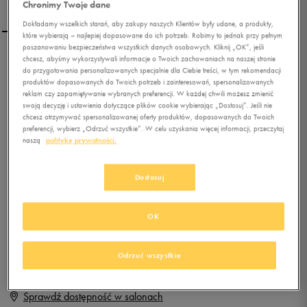
Chronimy Twoje dane
Dokładamy wszelkich starań, aby zakupy naszych Klientów były udane, a produkty,
które wybierają – najlepiej dopasowane do ich potrzeb. Robimy to jednak przy pełnym
poszanowaniu bezpieczeństwa wszystkich danych osobowych. Kliknij „OK”, jeśli
chcesz, abyśmy wykorzystywali informacje o Twoich zachowaniach na naszej stronie
PUMA STEPFLEEX FS SL V
do przygotowania personalizowanych specjalnie dla Ciebie treści, w tym rekomendacji
KIDS
produktów dopasowanych do Twoich potrzeb i zainteresowań, spersonalizowanych
reklam czy zapamiętywanie wybranych preferencji. W każdej chwili możesz zmienić
swoją decyzję i ustawienia dotyczące plików cookie wybierając „Dostosuj”. Jeśli nie
0.0
(
0
)
chcesz otrzymywać spersonalizowanej oferty produktów, dopasowanych do Twoich
39,99
zł
z Vat
preferencji, wybierz „Odrzuć wszystkie”. W celu uzyskania więcej informacji, przeczytaj
naszą
politykę prywatności.
+ 200 PKT W
KLUBIE 50 STYLE
Dostosuj
Produkt niedostępny
OK
Jeśli artykuł będzie ponownie dostępny, otrzymasz od nas powiadomienie.
Odrzuć wszystkie
Wybierz rozmiar
Sprawdź dostępność w salonach
Rozmiary EU
Rozmiary US