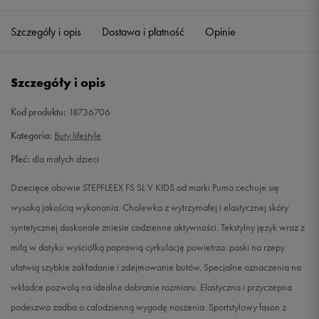
21
13,5 cm
Powiadom o dostępności
Szczegóły i opis
Dostawa i płatność
Opinie
22
14 cm
Powiadom o dostępności
Szczegóły i opis
23
14,5 cm
Powiadom o dostępności
Kod produktu:
18736706
24
15 cm
Powiadom o dostępności
Kategoria:
Buty lifestyle
Płeć:
dla małych dzieci
25
15,5 cm
Powiadom o dostępności
Dziecięce obuwie STEPFLEEX FS SL V KIDS od marki Puma cechuje się
26
16 cm
Powiadom o dostępności
wysoką jakością wykonania. Cholewka z wytrzymałej i elastycznej skóry
syntetycznej doskonale zniesie codzienne aktywności. Tekstylny język wraz z
27
16,5 cm
Powiadom o dostępności
miłą w dotyku wyściółką poprawią cyrkulację powietrza. paski na rzepy
ułatwią szybkie zakładanie i zdejmowanie butów. Specjalne oznaczenia na
27,5
16,5 cm
Powiadom o dostępności
wkładce pozwolą na idealne dobranie rozmiaru. Elastyczna i przyczepna
podeszwa zadba o całodzienną wygodę noszenia. Sportstylowy fason z
28
17 cm
Powiadom o dostępności