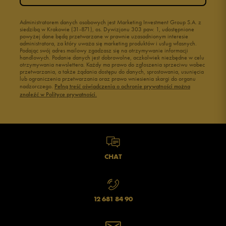
Buty młodzieżowe
Świecące buty
Buty do wody dla dzieci
Administratorem danych osobowych jest Marketing Investment Group S.A. z
siedzibą w Krakowie (31-871), os. Dywizjonu 303 paw. 1, udostępnione
powyżej dane będą przetwarzane w prawnie uzasadnionym interesie
administratora, za który uważa się marketing produktów i usług własnych.
Podając swój adres mailowy zgadzasz się na otrzymywanie informacji
handlowych. Podanie danych jest dobrowolne, aczkolwiek niezbędne w celu
otrzymywania newslettera. Każdy ma prawo do zgłoszenia sprzeciwu wobec
przetwarzania, a także żądania dostępu do danych, sprostowania, usunięcia
lub ograniczenia przetwarzania oraz prawo wniesienia skargi do organu
nadzorczego.
Pełną treść oświadczenia o ochronie prywatności można
znaleźć w Polityce prywatności.
CHAT
12 681 84 90