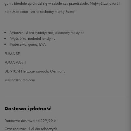
gumy idealnie sprawdzi się w szkole czy przedszkolu. Najwyższa jakość i
najniższa cena - za to kochamy markę Puma!
32
19 cm
Powiadom o dostępności
32,5
19,5 cm
Powiadom o dostępności
Wierzch: skóra syntetyczna, elementy tekstylne
Wyściółka: materiał tekstylny
33
20 cm
Powiadom o dostępności
Podeszwa: guma, EVA
PUMA SE
34
20,5 cm
Powiadom o dostępności
PUMA Way 1
DE-91074 Herzogenaurach, Germany
34,5
21 cm
Powiadom o dostępności
service@puma.com
35
21,5 cm
Powiadom o dostępności
Dostawa i płatność
Darmowa dostawa od 299,99 zł
Czas realizacji 1-5 dni roboczych