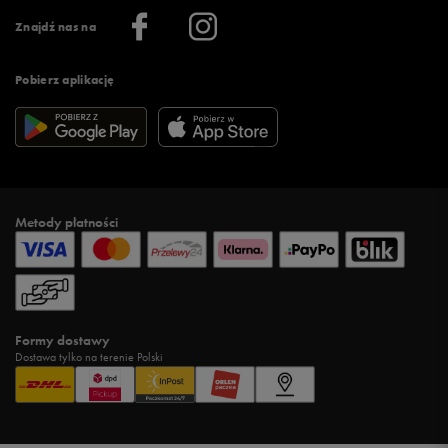
Informacje o firmie
Więcej regulaminów >
Znajdź nas na
Pobierz aplikację
Metody płatności
Formy dostawy
Dostawa tylko na terenie Polski