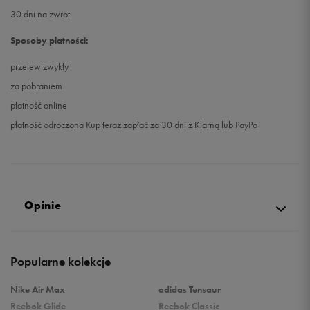
30 dni na zwrot
Sposoby płatności:
przelew zwykły
za pobraniem
płatność online
płatność odroczona Kup teraz zapłać za 30 dni z Klarną lub PayPo
Opinie
Produkt nie posiada recenzji
Popularne kolekcje
Nike Air Max
adidas Tensaur
Reebok Glide
Reebok Classic