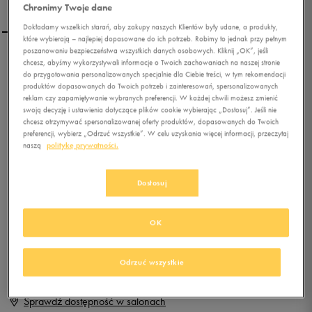
Chronimy Twoje dane
Dokładamy wszelkich starań, aby zakupy naszych Klientów były udane, a produkty,
które wybierają – najlepiej dopasowane do ich potrzeb. Robimy to jednak przy pełnym
poszanowaniu bezpieczeństwa wszystkich danych osobowych. Kliknij „OK”, jeśli
PUMA STEPFLEEX FS SL V
chcesz, abyśmy wykorzystywali informacje o Twoich zachowaniach na naszej stronie
do przygotowania personalizowanych specjalnie dla Ciebie treści, w tym rekomendacji
KIDS
produktów dopasowanych do Twoich potrzeb i zainteresowań, spersonalizowanych
reklam czy zapamiętywanie wybranych preferencji. W każdej chwili możesz zmienić
0.0
swoją decyzję i ustawienia dotyczące plików cookie wybierając „Dostosuj”. Jeśli nie
(
0
)
chcesz otrzymywać spersonalizowanej oferty produktów, dopasowanych do Twoich
39,99
zł
z Vat
preferencji, wybierz „Odrzuć wszystkie”. W celu uzyskania więcej informacji, przeczytaj
naszą
politykę prywatności.
+ 200 PKT W
KLUBIE 50 STYLE
Dostosuj
Produkt niedostępny
OK
Jeśli artykuł będzie ponownie dostępny, otrzymasz od nas powiadomienie.
Odrzuć wszystkie
Wybierz rozmiar
Sprawdź dostępność w salonach
Rozmiary EU
Rozmiary US