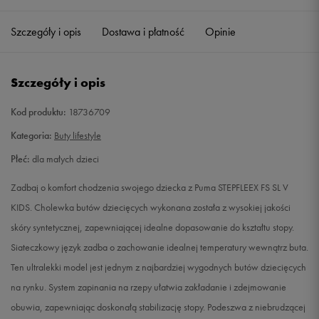
24
15 cm
Powiadom o dostępności
Szczegóły i opis
Dostawa i płatność
Opinie
25
15,5 cm
Powiadom o dostępności
Szczegóły i opis
26
16 cm
Powiadom o dostępności
Kod produktu:
18736709
27
16,5 cm
Powiadom o dostępności
Kategoria:
Buty lifestyle
Płeć:
dla małych dzieci
28
17 cm
Powiadom o dostępności
Zadbaj o komfort chodzenia swojego dziecka z Puma STEPFLEEX FS SL V
29
17,5 cm
Powiadom o dostępności
KIDS. Cholewka butów dziecięcych wykonana została z wysokiej jakości
skóry syntetycznej, zapewniającej idealne dopasowanie do kształtu stopy.
30
18 cm
Powiadom o dostępności
Siateczkowy język zadba o zachowanie idealnej temperatury wewnątrz buta.
Ten ultralekki model jest jednym z najbardziej wygodnych butów dziecięcych
31
18,5 cm
Powiadom o dostępności
na rynku. System zapinania na rzepy ułatwia zakładanie i zdejmowanie
obuwia, zapewniając doskonałą stabilizację stopy. Podeszwa z niebrudzącej
31,5
18,7 cm
Powiadom o dostępności