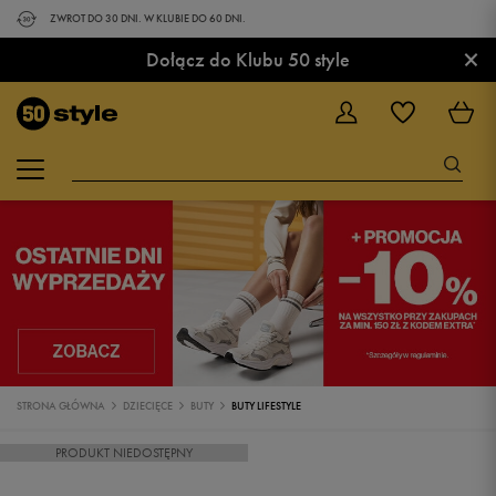
ZWROT DO 30 DNI. W KLUBIE DO 60 DNI.
×
Dołącz do Klubu 50 style
STRONA GŁÓWNA
DZIECIĘCE
BUTY
BUTY LIFESTYLE
PRODUKT NIEDOSTĘPNY