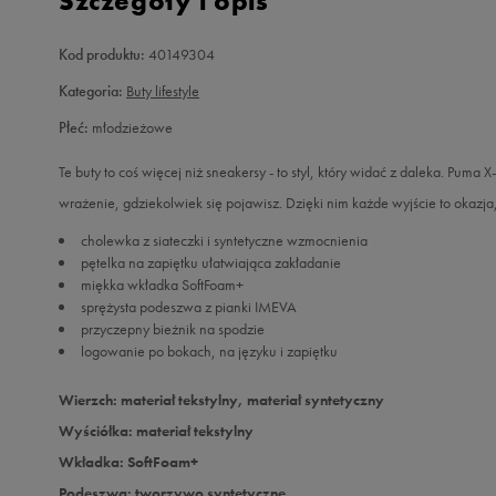
Szczegóły i opis
Kod produktu:
40149304
Kategoria:
Buty lifestyle
Płeć:
młodzieżowe
Te buty to coś więcej niż sneakersy - to styl, który widać z daleka. Puma 
wrażenie, gdziekolwiek się pojawisz. Dzięki nim każde wyjście to okazja
cholewka z siateczki i syntetyczne wzmocnienia
pętelka na zapiętku ułatwiająca zakładanie
miękka wkładka SoftFoam+
sprężysta podeszwa z pianki IMEVA
przyczepny bieżnik na spodzie
logowanie po bokach, na języku i zapiętku
Wierzch: materiał tekstylny, materiał syntetyczny
Wyściółka: materiał tekstylny
Wkładka: SoftFoam+
Podeszwa: tworzywo syntetyczne