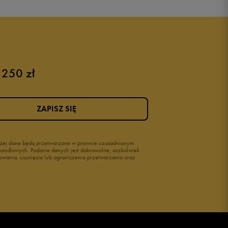
Buty Nike dziecięce
Buty dla niemowląt
Buty na rzepy
Świecące buty
 250 zł
ZAPISZ SIĘ
wyżej dane będą przetwarzane w prawnie uzasadnionym
i handlowych. Podanie danych jest dobrowolne, aczkolwiek
owania, usunięcia lub ograniczenia przetwarzania oraz