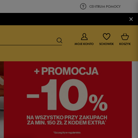
CENTRUM POMOCY
×
MOJE KONTO
SCHOWEK
KOSZYK
BUTY DLA CHŁOPCA
BUTY DLA DZIEWCZYNKI
0-4 lat
0-4 lat
4-8 lat
4-8 lat
9-16 lat
9-16 lat