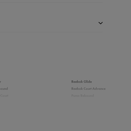
r
Reebok Glide
bound
Reebok Court Advance
Court
Puma Rebound
0%
adidas Ozelle
Puma Courtflex
0%
0%