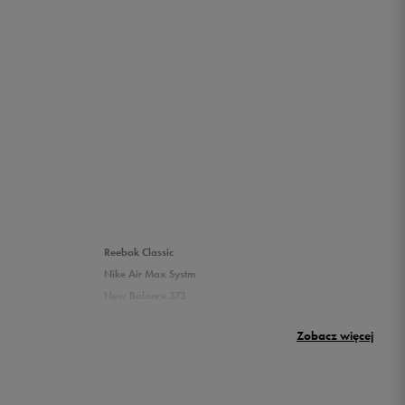
Reebok Classic
Nike Air Max Systm
New Balance 373
Puma Rickie
Zobacz więcej
New Balance 500