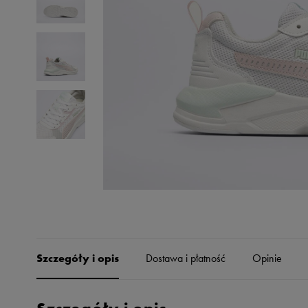
Skechers
Timberland
Umbro
Under Armour
Up8
U.S. Polo ASSN.
Vans
Szczegóły i opis
Dostawa i płatność
Opinie