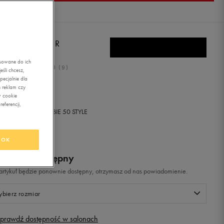
A X-RAY 3 LT JR
asowane do ich
5.0
(
9
)
śli chcesz,
ecjalnie dla
9,99
zł
z Vat
 reklam czy
w cookie
eferencji,
+ 800 PKT W
KLUBIE 50 STYLE
OK
odukt niedostępny
i artykuł będzie ponownie dostępny, otrzymasz od nas powiadomienie.
bierz rozmiar
prawdź dostępność w salonach
Rozmiary EU
Rozmiary US