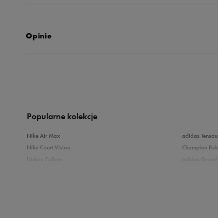
Opinie
5.0
opinii klientów
9
z całego okresu
zebranych i zweryfikowanych przez
Popularne kolekcje
Nike Air Max
adidas Tensau
Nike Court Vision
Champion Re
Umbro Follow
adidas Grand 
5
10
Nike Star Runner
Vans Filmore
adidas Breaknet
Vans Seldan
4
Zobacz również
3