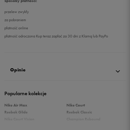
Sposoby płatności:
przelew zwykły
za pobraniem
płatność online
płatność odroczona Kup teraz zapłać za 30 dni z Klarną lub PayPo
Opinie
Produkt nie posiada recenzji
Popularne kolekcje
Nike Air Max
Nike Court
Reebok Glide
Reebok Classic
Nike Court Vision
Champion Rebound
Reebok Court Advance
Nike Air Max Systm