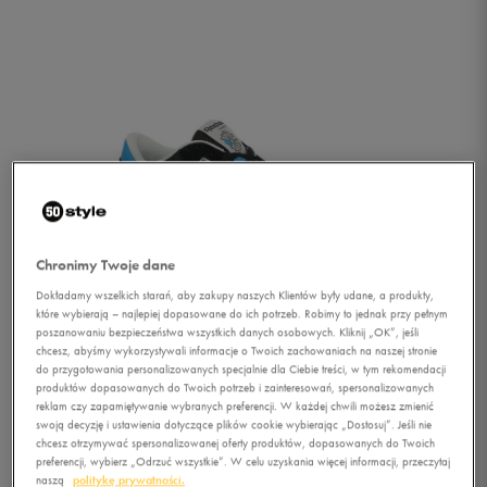
Chronimy Twoje dane
Dokładamy wszelkich starań, aby zakupy naszych Klientów były udane, a produkty,
które wybierają – najlepiej dopasowane do ich potrzeb. Robimy to jednak przy pełnym
poszanowaniu bezpieczeństwa wszystkich danych osobowych. Kliknij „OK”, jeśli
chcesz, abyśmy wykorzystywali informacje o Twoich zachowaniach na naszej stronie
do przygotowania personalizowanych specjalnie dla Ciebie treści, w tym rekomendacji
produktów dopasowanych do Twoich potrzeb i zainteresowań, spersonalizowanych
reklam czy zapamiętywanie wybranych preferencji. W każdej chwili możesz zmienić
1/4
swoją decyzję i ustawienia dotyczące plików cookie wybierając „Dostosuj”. Jeśli nie
chcesz otrzymywać spersonalizowanej oferty produktów, dopasowanych do Twoich
preferencji, wybierz „Odrzuć wszystkie”. W celu uzyskania więcej informacji, przeczytaj
naszą
politykę prywatności.