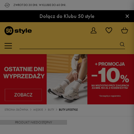
ZWROT DO 30 DNI. W KLUBIE DO 60 DNI.
×
Dołącz do Klubu 50 style
STRONA GŁÓWNA
MĘSKIE
BUTY
BUTY LIFESTYLE
PRODUKT NIEDOSTĘPNY