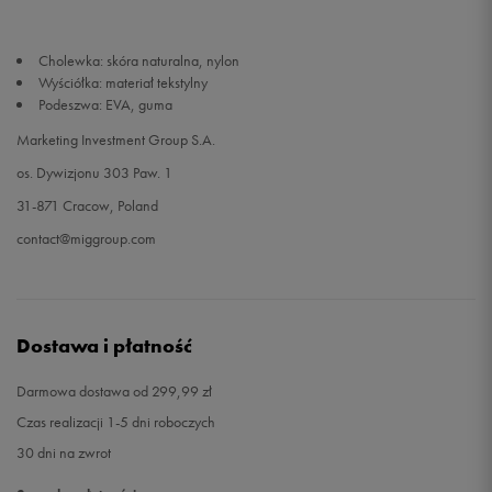
Cholewka: skóra naturalna, nylon
Wyściółka: materiał tekstylny
Podeszwa: EVA, guma
Marketing Investment Group S.A.
os. Dywizjonu 303 Paw. 1
31-871 Cracow, Poland
contact@miggroup.com
Dostawa i płatność
Darmowa dostawa od 299,99 zł
Czas realizacji 1-5 dni roboczych
30 dni na zwrot