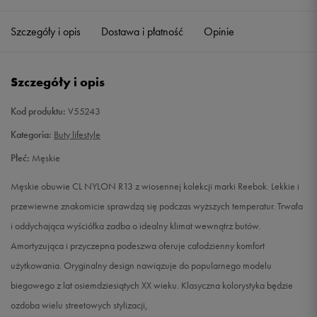
40,5
26 cm
Powiadom o dostępności
Szczegóły i opis
Dostawa i płatność
Opinie
41
26,5 cm
Powiadom o dostępności
Szczegóły i opis
42
27 cm
Powiadom o dostępności
Kod produktu:
V55243
42,5
27,5 cm
Powiadom o dostępności
Kategoria:
Buty lifestyle
Płeć:
Męskie
43
28 cm
Powiadom o dostępności
Męskie obuwie CL NYLON R13 z wiosennej kolekcji marki Reebok. Lekkie i
44
28,5 cm
Powiadom o dostępności
przewiewne znakomicie sprawdzą się podczas wyższych temperatur. Trwała
i oddychająca wyściółka zadba o idealny klimat wewnątrz butów.
44,5
29 cm
Powiadom o dostępności
Amortyzująca i przyczepna podeszwa oferuje całodzienny komfort
użytkowania. Oryginalny design nawiązuje do popularnego modelu
45
29,5 cm
Powiadom o dostępności
biegowego z lat osiemdziesiątych XX wieku. Klasyczna kolorystyka będzie
ozdoba wielu streetowych stylizacji,
45,5
30 cm
Powiadom o dostępności