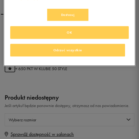
Dostosuj
REEBOK CL NYLON R13
OK
0.0
(
0
)
Odrzuć wszystkie
129,99
zł
z Vat
+ 650 PKT W
KLUBIE 50 STYLE
Produkt niedostępny
Jeśli artykuł będzie ponownie dostępny, otrzymasz od nas powiadomienie.
Wybierz rozmiar
Sprawdź dostępność w salonach
Rozmiary EU
Rozmiary US