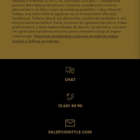
siedzibą w Krakowie (31-871), os. Dywizjonu 303 paw. 1, udostępnione
powyżej dane będą przetwarzane w prawnie uzasadnionym interesie
Buty męskie 43
Buty męskie 44
administratora, za który uważa się marketing produktów i usług własnych.
Buty męskie 45
Buty męskie 46
Podając swój adres mailowy zgadzasz się na otrzymywanie informacji
handlowych. Podanie danych jest dobrowolne, aczkolwiek niezbędne w celu
otrzymywania newslettera. Każdy ma prawo do zgłoszenia sprzeciwu wobec
przetwarzania, a także żądania dostępu do danych, sprostowania, usunięcia
lub ograniczenia przetwarzania oraz prawo wniesienia skargi do organu
nadzorczego.
Pełną treść oświadczenia o ochronie prywatności można
znaleźć w Polityce prywatności.
CHAT
12 681 84 90
SKLEP@50STYLE.COM