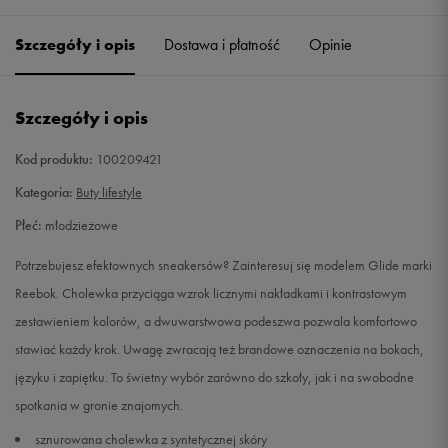
35
23 cm
Powiadom o dostępności
Szczegóły i opis
Dostawa i płatność
Opinie
36
23,5 cm
Powiadom o dostępności
Szczegóły i opis
36,5
23,5 cm
Powiadom o dostępności
Kod produktu:
100209421
37
24 cm
Powiadom o dostępności
Kategoria:
Buty lifestyle
Płeć:
młodzieżowe
38
24,5 cm
Powiadom o dostępności
Potrzebujesz efektownych sneakersów? Zainteresuj się modelem Glide marki
38,5
24,5 cm
Powiadom o dostępności
Reebok. Cholewka przyciąga wzrok licznymi nakładkami i kontrastowym
zestawieniem kolorów, a dwuwarstwowa podeszwa pozwala komfortowo
39
25 cm
Powiadom o dostępności
stawiać każdy krok. Uwagę zwracają też brandowe oznaczenia na bokach,
języku i zapiętku. To świetny wybór zarówno do szkoły, jak i na swobodne
spotkania w gronie znajomych.
sznurowana cholewka z syntetycznej skóry