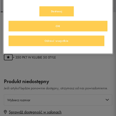
Dostosuj
REEBOK GLIDE
OK
Odrzuć wszystkie
5.0
(
8
)
69,99
zł
z Vat
+ 350 PKT W
KLUBIE 50 STYLE
Produkt niedostępny
Jeśli artykuł będzie ponownie dostępny, otrzymasz od nas powiadomienie.
Wybierz rozmiar
Sprawdź dostępność w salonach
Rozmiary EU
Rozmiary US