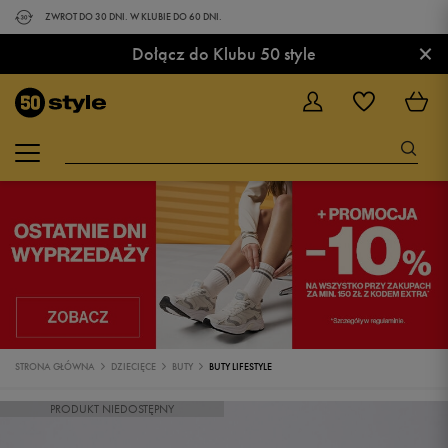
ZWROT DO 30 DNI. W KLUBIE DO 60 DNI.
×
Dołącz do Klubu 50 style
STRONA GŁÓWNA
DZIECIĘCE
BUTY
BUTY LIFESTYLE
PRODUKT NIEDOSTĘPNY