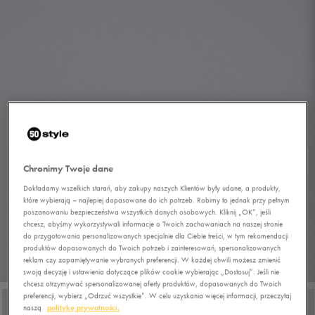
Chronimy Twoje dane
Dokładamy wszelkich starań, aby zakupy naszych Klientów były udane, a produkty,
które wybierają – najlepiej dopasowane do ich potrzeb. Robimy to jednak przy pełnym
poszanowaniu bezpieczeństwa wszystkich danych osobowych. Kliknij „OK”, jeśli
chcesz, abyśmy wykorzystywali informacje o Twoich zachowaniach na naszej stronie
do przygotowania personalizowanych specjalnie dla Ciebie treści, w tym rekomendacji
produktów dopasowanych do Twoich potrzeb i zainteresowań, spersonalizowanych
reklam czy zapamiętywanie wybranych preferencji. W każdej chwili możesz zmienić
1/6
swoją decyzję i ustawienia dotyczące plików cookie wybierając „Dostosuj”. Jeśli nie
chcesz otrzymywać spersonalizowanej oferty produktów, dopasowanych do Twoich
preferencji, wybierz „Odrzuć wszystkie”. W celu uzyskania więcej informacji, przeczytaj
naszą
politykę prywatności.