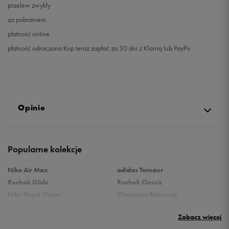
przelew zwykły
za pobraniem
płatność online
płatność odroczona Kup teraz zapłać za 30 dni z Klarną lub PayPo
Opinie
5.0
Popularne kolekcje
opinii klientów
8
z całego okresu
Nike Air Max
adidas Tensaur
zebranych i zweryfikowanych przez
Reebok Glide
Reebok Classic
Nike Court Vision
Champion Rebound
Reebok Court Advance
Nike Air Max Systm
Zobacz więcej
Umbro Follow
adidas Grand Court