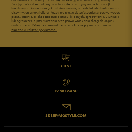
administratora, za który uważa się marketing produktów i usług własnych.
Podając swój adres mailowy zgadzasz się na otrzymywanie informacji
handlowych. Podanie danych jest dobrowolne, aczkolwiek niezbędne w celu
otrzymywania newslettera. Każdy ma prawo do zgłoszenia sprzeciwu wobec
przetwarzania, a także żądania dostępu do danych, sprostowania, usunięcia
lub ograniczenia przetwarzania oraz prawo wniesienia skargi do organu
Jak zbieramy opinie?
nadzorczego.
Pełną treść oświadczenia o ochronie prywatności można
znaleźć w Polityce prywatności.
Opinie klientów
Wyczyść
Szukaj
CHAT
12 681 84 90
SKLEP@50STYLE.COM