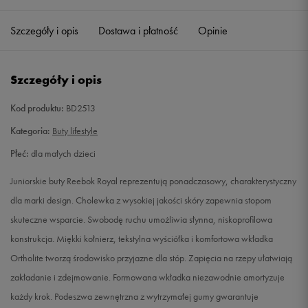
27
16,5 cm
Powiadom o dostępności
Szczegóły i opis
Dostawa i płatność
Opinie
27,5
17 cm
Powiadom o dostępności
Szczegóły i opis
28
17,5 cm
Powiadom o dostępności
Kod produktu:
BD2513
29
18 cm
Powiadom o dostępności
Kategoria:
Buty lifestyle
Płeć:
dla małych dzieci
30
18,5 cm
Powiadom o dostępności
Juniorskie buty Reebok Royal reprezentują ponadczasowy, charakterystyczny
30,5
19 cm
Powiadom o dostępności
dla marki design. Cholewka z wysokiej jakości skóry zapewnia stopom
skuteczne wsparcie. Swobodę ruchu umożliwia słynna, niskoprofilowa
31
19,5 cm
Powiadom o dostępności
konstrukcja. Miękki kołnierz, tekstylna wyściółka i komfortowa wkładka
Ortholite tworzą środowisko przyjazne dla stóp. Zapięcia na rzepy ułatwiają
31,5
20 cm
Powiadom o dostępności
zakładanie i zdejmowanie. Formowana wkładka niezawodnie amortyzuje
każdy krok. Podeszwa zewnętrzna z wytrzymałej gumy gwarantuje
32
20,5 cm
Powiadom o dostępności