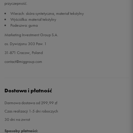
przyczepność.
Wierzch: skóra syntetyczna, materiał tekstylny
32,5
21 cm
Powiadom o dostępności
Wyściółka: materiał tekstylny
Podeszwa: guma
33
21,5 cm
Powiadom o dostępności
Marketing Investment Group S.A.
os. Dywizjonu 303 Paw. 1
34
22 cm
Powiadom o dostępności
31-871 Cracow, Poland
contact@miggroup.com
Dostawa i płatność
Darmowa dostawa od 299,99 zł
Czas realizacji 1-5 dni roboczych
30 dni na zwrot
Sposoby płatności: