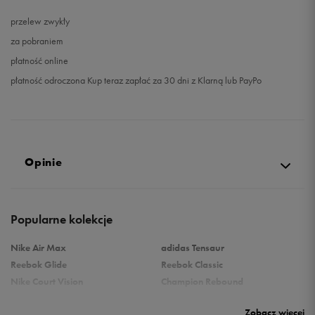
przelew zwykły
za pobraniem
płatność online
płatność odroczona Kup teraz zapłać za 30 dni z Klarną lub PayPo
Opinie
Produkt nie posiada recenzji
Popularne kolekcje
Nike Air Max
adidas Tensaur
Reebok Glide
Reebok Classic
Nike Court Vision
Champion Rebound
Reebok Court Advance
Nike Air Max Systm
Zobacz więcej