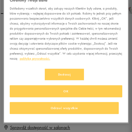
Chronimy Twoje dane
Dokładamy wszelkich starań, aby zakupy naszych Klientów były udane, a produkty,
które wybierają – najlepiej dopasowane do ich potrzeb. Robimy to jednak przy pełnym
poszanowaniu bezpieczeństwa wszystkich danych osobowych. Kliknij „OK”, jeśli
chcesz, abyśmy wykorzystywali informacje o Twoich zachowaniach na naszej stronie
REEBOK ROYAL COMP 2L
do przygotowania personalizowanych specjalnie dla Ciebie treści, w tym rekomendacji
produktów dopasowanych do Twoich potrzeb i zainteresowań, spersonalizowanych
reklam czy zapamiętywanie wybranych preferencji. W każdej chwili możesz zmienić
swoją decyzję i ustawienia dotyczące plików cookie wybierając „Dostosuj”. Jeśli nie
0.0
(
0
)
chcesz otrzymywać spersonalizowanej oferty produktów, dopasowanych do Twoich
39,99
zł
z Vat
preferencji, wybierz „Odrzuć wszystkie”. W celu uzyskania więcej informacji, przeczytaj
naszą
politykę prywatności.
+ 200 PKT W
KLUBIE 50 STYLE
Dostosuj
Produkt niedostępny
OK
Jeśli artykuł będzie ponownie dostępny, otrzymasz od nas powiadomienie.
Odrzuć wszystkie
Wybierz rozmiar
Sprawdź dostępność w salonach
Rozmiary EU
Rozmiary US