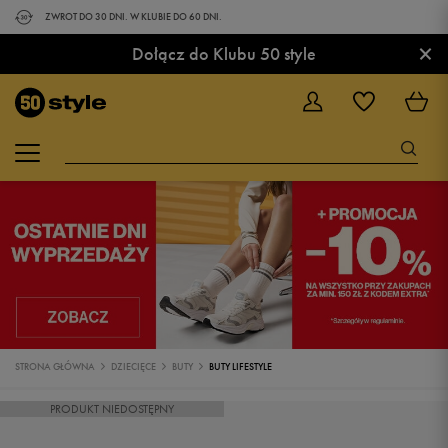
ZWROT DO 30 DNI. W KLUBIE DO 60 DNI.
×
Dołącz do Klubu 50 style
STRONA GŁÓWNA
DZIECIĘCE
BUTY
BUTY LIFESTYLE
PRODUKT NIEDOSTĘPNY