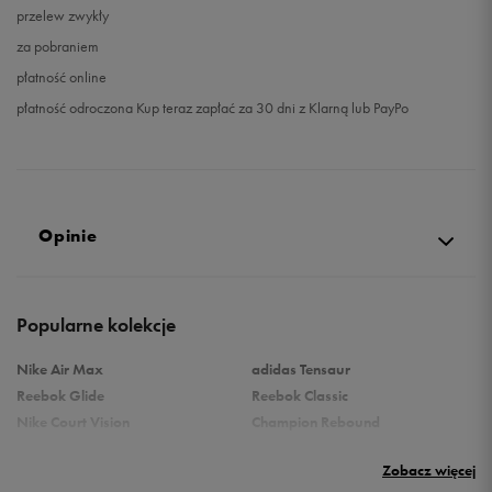
przelew zwykły
za pobraniem
płatność online
płatność odroczona Kup teraz zapłać za 30 dni z Klarną lub PayPo
Opinie
Produkt nie posiada recenzji
Popularne kolekcje
Nike Air Max
adidas Tensaur
Reebok Glide
Reebok Classic
Nike Court Vision
Champion Rebound
Reebok Court Advance
Nike Air Max Systm
Zobacz więcej
Umbro Follow
adidas Grand Court