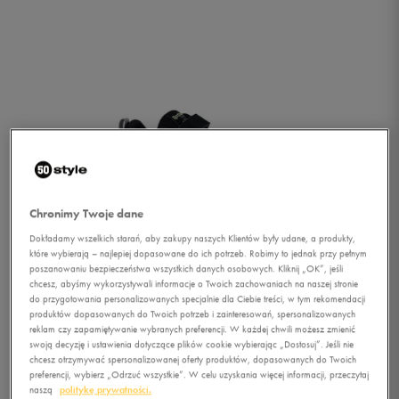
Chronimy Twoje dane
Dokładamy wszelkich starań, aby zakupy naszych Klientów były udane, a produkty,
które wybierają – najlepiej dopasowane do ich potrzeb. Robimy to jednak przy pełnym
poszanowaniu bezpieczeństwa wszystkich danych osobowych. Kliknij „OK”, jeśli
chcesz, abyśmy wykorzystywali informacje o Twoich zachowaniach na naszej stronie
do przygotowania personalizowanych specjalnie dla Ciebie treści, w tym rekomendacji
produktów dopasowanych do Twoich potrzeb i zainteresowań, spersonalizowanych
reklam czy zapamiętywanie wybranych preferencji. W każdej chwili możesz zmienić
1/3
swoją decyzję i ustawienia dotyczące plików cookie wybierając „Dostosuj”. Jeśli nie
chcesz otrzymywać spersonalizowanej oferty produktów, dopasowanych do Twoich
preferencji, wybierz „Odrzuć wszystkie”. W celu uzyskania więcej informacji, przeczytaj
naszą
politykę prywatności.