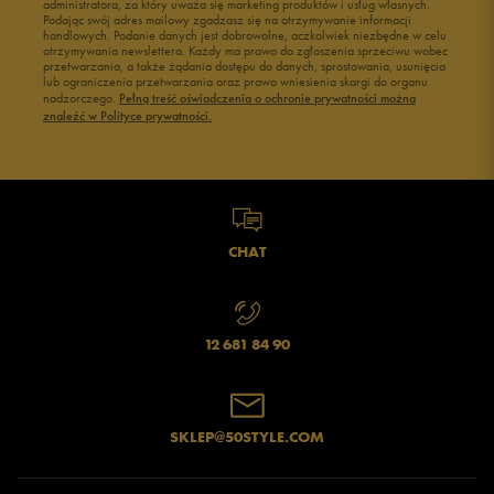
administratora, za który uważa się marketing produktów i usług własnych.
Podając swój adres mailowy zgadzasz się na otrzymywanie informacji
handlowych. Podanie danych jest dobrowolne, aczkolwiek niezbędne w celu
otrzymywania newslettera. Każdy ma prawo do zgłoszenia sprzeciwu wobec
przetwarzania, a także żądania dostępu do danych, sprostowania, usunięcia
lub ograniczenia przetwarzania oraz prawo wniesienia skargi do organu
nadzorczego.
Pełną treść oświadczenia o ochronie prywatności można
znaleźć w Polityce prywatności.
CHAT
12 681 84 90
SKLEP@50STYLE.COM