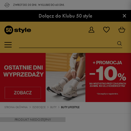
ZWROT DO 30 DNI. W KLUBIE DO 60 DNI.
×
Dołącz do Klubu 50 style
STRONA GŁÓWNA
DZIECIĘCE
BUTY
BUTY LIFESTYLE
PRODUKT NIEDOSTĘPNY