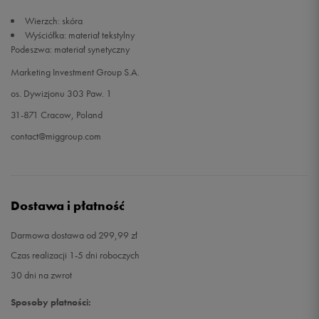
Wierzch: skóra
32,5
21 cm
Powiadom o dostępności
Wyściółka: materiał tekstylny
Podeszwa: materiał synetyczny
33
21,5 cm
Powiadom o dostępności
Marketing Investment Group S.A.
os. Dywizjonu 303 Paw. 1
34
22 cm
Powiadom o dostępności
31-871 Cracow, Poland
contact@miggroup.com
Dostawa i płatność
Darmowa dostawa od 299,99 zł
Czas realizacji 1-5 dni roboczych
30 dni na zwrot
Sposoby płatności: