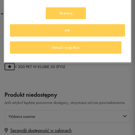
Dostosuj
REEBOK VENTUREFLEX
OK
0.0
Odrzuć wszystkie
(
0
)
59,99
zł
z Vat
+ 300 PKT W
KLUBIE 50 STYLE
Produkt niedostępny
Jeśli artykuł będzie ponownie dostępny, otrzymasz od nas powiadomienie.
Wybierz rozmiar
Sprawdź dostępność w salonach
Rozmiary EU
Rozmiary US