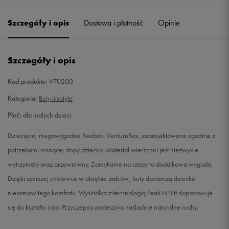
27
16,5 cm
Powiadom o dostępności
Szczegóły i opis
Dostawa i płatność
Opinie
27,5
17 cm
Powiadom o dostępności
Szczegóły i opis
28
17,5 cm
Powiadom o dostępności
Kod produktu:
V70200
29
18 cm
Powiadom o dostępności
Kategoria:
Buty lifestyle
Płeć:
dla małych dzieci
30
18,5 cm
Powiadom o dostępności
Dziecięce, megawygodne Reeboki Ventureflex, zaprojektowane zgodnie z
30,5
19 cm
Powiadom o dostępności
potrzebami rosnącej stopy dziecka. Materiał wierzchni jest niezwykle
wytrzymały oraz przewiewny. Zamykanie na rzepy to dodatkowa wygoda.
31
19,5 cm
Powiadom o dostępności
Dzięki szerszej cholewce w obrębie palców, buty dostarczą dziecku
niesamowitego komfortu. Wyściółka z technologią Peak N' Fit dopasowuje
31,5
20 cm
Powiadom o dostępności
się do kształtu stóp. Przyczepna podeszwa naśladuje naturalne ruchy.
32
20,5 cm
Powiadom o dostępności