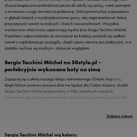
chcesz bezpiecznie podróżować pieszo do szkoły czy pracy, warto pamiętać
o zwróceniu uwagi również na podeszwę, która powinna być wyposażona
w głęboki bieżnik z wysokojakościowej gumy, aby zagwarantować dobrą
przyczepność nawet na mokrych i śliskich nawierzchniach. Wszystkie
wymienione właściwości zapewniają męskie buty Sergio Tacchini Mitchel.
Projektanci odpowiedzialni za stworzenie tej kolekcji postarali się zadbać
nawet o najdrobniejsze szczegóły, dzięki czemu obuwie jest praktyczne, a w
dodatku cechuje się modnym i stylowym wyglądem.
Sergio Tacchini Mitchel na 50style.pl –
perfekcyjnie wykonane buty na zimę
Zapoznaj się z ofertą naszego sklepu internetowego 50style i kup
buty
,
dzięki którym jesienno-zimowa słota nie będzie dla Ciebie straszna. Model
Sergio Tacchini Mitchel proponujemy w kilku ciekawych wersjach
kolorystycznych. Możesz zdecydować się na klasyczną czerń czy brąz lub
wybrać wariant w kolorze szarym, który także z łatwością wykorzystasz w
wielu zestawach o casualowym charakterze. Poszczególne kolorystyki
wykonane są z wysokiej jakości surowców imitujących naturalny nubuk i
Zobacz więcej
skórę licową. Inspirowany klasycznym
obuwiem trekkingowym
system
sznurowania zapewnia świetne dopasowanie buta do stopy oraz czuwa nad
stabilnością każdego kroku. W kilku miejscach cholewki umieszczono
Sergio Tacchini Mitchel wg koloru: