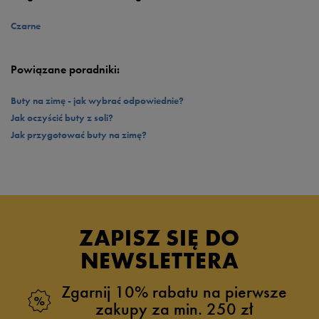
subtelne logowania, które przypominają, że masz do czynienia z
renomowaną włoską marką. Nie zwlekaj i już dziś kup nowe buty zimowe na
Czarne
50style.pl.
Powiązane poradniki:
Buty na zimę - jak wybrać odpowiednie?
Jak oczyścić buty z soli?
Jak przygotować buty na zimę?
ZAPISZ SIĘ DO
NEWSLETTERA
Zgarnij 10% rabatu na pierwsze
zakupy za min. 250 zł