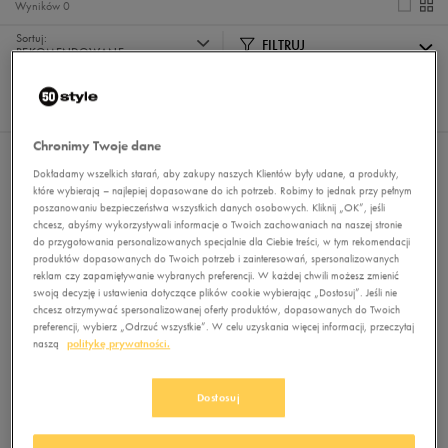
Wyników
0
Sortuj:
FILTRUJ
REKOMENDOWANE
Pokaż
60
z 0
Chronimy Twoje dane
Nie wybrano filtrów
Dokładamy wszelkich starań, aby zakupy naszych Klientów były udane, a produkty,
które wybierają – najlepiej dopasowane do ich potrzeb. Robimy to jednak przy pełnym
poszanowaniu bezpieczeństwa wszystkich danych osobowych. Kliknij „OK”, jeśli
chcesz, abyśmy wykorzystywali informacje o Twoich zachowaniach na naszej stronie
do przygotowania personalizowanych specjalnie dla Ciebie treści, w tym rekomendacji
produktów dopasowanych do Twoich potrzeb i zainteresowań, spersonalizowanych
reklam czy zapamiętywanie wybranych preferencji. W każdej chwili możesz zmienić
swoją decyzję i ustawienia dotyczące plików cookie wybierając „Dostosuj”. Jeśli nie
chcesz otrzymywać spersonalizowanej oferty produktów, dopasowanych do Twoich
preferencji, wybierz „Odrzuć wszystkie”. W celu uzyskania więcej informacji, przeczytaj
Brak produktów do wyświetlenia
naszą
politykę prywatności.
Zmień kryteria wyszukiwania lub
usuń wybrane filtry
Dostosuj