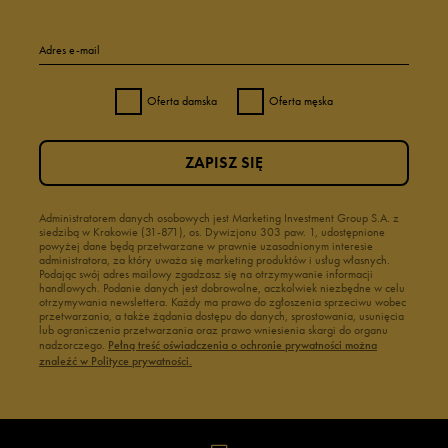
Adres e-mail
Oferta damska
Oferta męska
ZAPISZ SIĘ
Administratorem danych osobowych jest Marketing Investment Group S.A. z
siedzibą w Krakowie (31-871), os. Dywizjonu 303 paw. 1, udostępnione
powyżej dane będą przetwarzane w prawnie uzasadnionym interesie
administratora, za który uważa się marketing produktów i usług własnych.
Podając swój adres mailowy zgadzasz się na otrzymywanie informacji
handlowych. Podanie danych jest dobrowolne, aczkolwiek niezbędne w celu
otrzymywania newslettera. Każdy ma prawo do zgłoszenia sprzeciwu wobec
przetwarzania, a także żądania dostępu do danych, sprostowania, usunięcia
lub ograniczenia przetwarzania oraz prawo wniesienia skargi do organu
nadzorczego.
Pełną treść oświadczenia o ochronie prywatności można
znaleźć w Polityce prywatności.