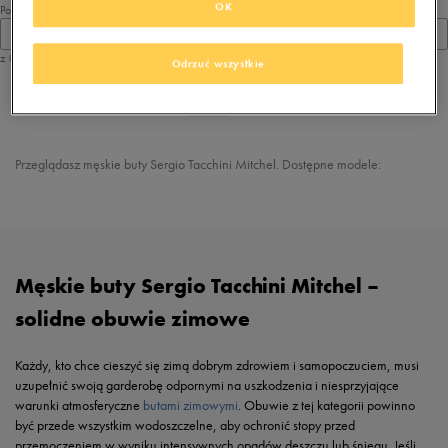
OK
Pokaż
60
z 0
Odrzuć wszystkie
z
1
Przeglądasz męskie buty
Sergio Tacchini Mitchel
. Dostępne modele:
Męskie buty Sergio Tacchini Mitchel –
solidne obuwie zimowe
Każdy, kto chce cieszyć się zimą dobrym zdrowiem i samopoczuciem, musi
uzupełnić swoją garderobę odpornymi na uszkodzenia i niesprzyjające
warunki atmosferyczne
butami zimowymi
. Obuwie z tej kategorii powinno
być przede wszystkim wodoszczelne, aby ochronić stopy przed
przemoczeniem w wyniku intensywnych opadów deszczu lub śniegu. Jeśli