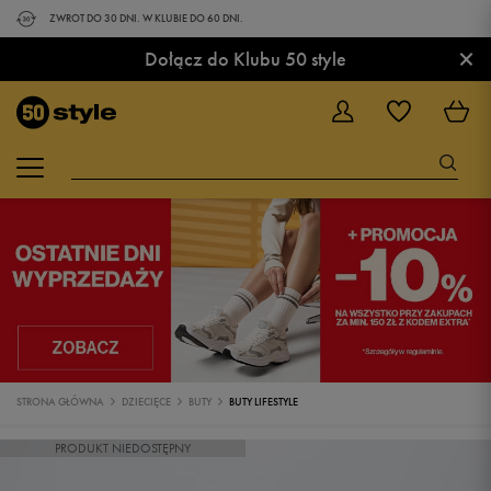
ZWROT DO 30 DNI. W KLUBIE DO 60 DNI.
×
Dołącz do Klubu 50 style
STRONA GŁÓWNA
DZIECIĘCE
BUTY
BUTY LIFESTYLE
PRODUKT NIEDOSTĘPNY