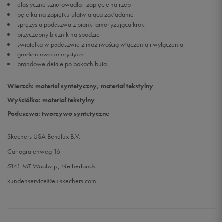
elastyczne sznurowadła i zapięcie na rzep
pętelka na zapiętku ułatwiająca zakładanie
sprężysta podeszwa z pianki amortyzująca kroki
przyczepny bieżnik na spodzie
światełka w podeszwie z możliwością włączenia i wyłączenia
gradientowa kolorystyka
brandowe detale po bokach buta
Wierzch: materiał syntetyczny, materiał tekstylny
Wyściółka: materiał tekstylny
Podeszwa: tworzywo syntetyczne
Skechers USA Benelux B.V.
Cartografenweg 16
5141 MT Waalwijk, Netherlands
kundenservice@eu.skechers.com