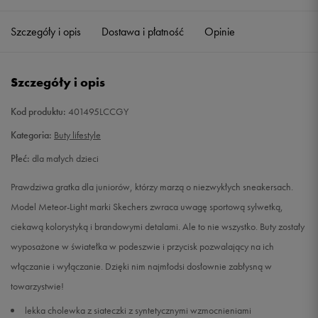
29
18,5 cm
Powiadom o dostępności
Szczegóły i opis
Dostawa i płatność
Opinie
30
19 cm
Powiadom o dostępności
Szczegóły i opis
31
19,5 cm
Powiadom o dostępności
Kod produktu:
401495LCCGY
32
20 cm
Powiadom o dostępności
Kategoria:
Buty lifestyle
Płeć:
dla małych dzieci
33
20,5 cm
Powiadom o dostępności
Prawdziwa gratka dla juniorów, którzy marzą o niezwykłych sneakersach.
34
21,5 cm
Powiadom o dostępności
Model Meteor-Light marki Skechers zwraca uwagę sportową sylwetką,
ciekawą kolorystyką i brandowymi detalami. Ale to nie wszystko. Buty zostały
wyposażone w światełka w podeszwie i przycisk pozwalający na ich
włączanie i wyłączanie. Dzięki nim najmłodsi dosłownie zabłysną w
towarzystwie!
lekka cholewka z siateczki z syntetycznymi wzmocnieniami