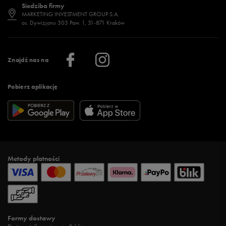
Siedziba firmy
Jak wybrać buty na zimę?
Stylizacje damskie
Sklepy stacjonarne
MARKETING INVESTMENT GROUP S.A.
os. Dywizjonu 303 Paw. 1, 31-871 Kraków
Więcej >
Klub 50 style
Regulamin sklepu 50 style
Praca
Regulamin aplikacji 50 style
Informacje o firmie
Więcej regulaminów >
Znajdź nas na
Pobierz aplikację
Metody płatności
Formy dostawy