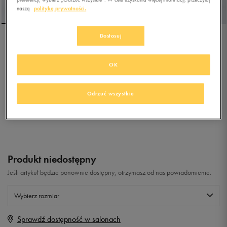
naszą
politykę prywatności.
Dostosuj
SKECHERS METEOR-
LIGHTS
OK
5.0
(
14
)
119,99
zł
z Vat
Odrzuć wszystkie
+ 600 PKT W
KLUBIE 50 STYLE
Produkt niedostępny
Jeśli artykuł będzie ponownie dostępny, otrzymasz od nas powiadomienie.
Wybierz rozmiar
Sprawdź dostępność w salonach
Rozmiary EU
Rozmiary US