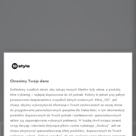
Chronimy Twoje dane
Dokładamy wszelkich starań, aby zakupy naszych Klientów były udane, a produkty,
które wybierają – najlepiej dopasowane do ich potrzeb. Robimy to jednak przy pełnym
poszanowaniu bezpieczeństwa wszystkich danych osobowych. Kliknij „OK”, jeśli
chcesz, abyśmy wykorzystywali informacje o Twoich zachowaniach na naszej stronie
do przygotowania personalizowanych specjalnie dla Ciebie treści, w tym rekomendacji
1/7
produktów dopasowanych do Twoich potrzeb i zainteresowań, spersonalizowanych
reklam czy zapamiętywanie wybranych preferencji. W każdej chwili możesz zmienić
swoją decyzję i ustawienia dotyczące plików cookie wybierając „Dostosuj”. Jeśli nie
chcesz otrzymywać spersonalizowanej oferty produktów, dopasowanych do Twoich
preferencji, wybierz „Odrzuć wszystkie”. W celu uzyskania więcej informacji, przeczytaj