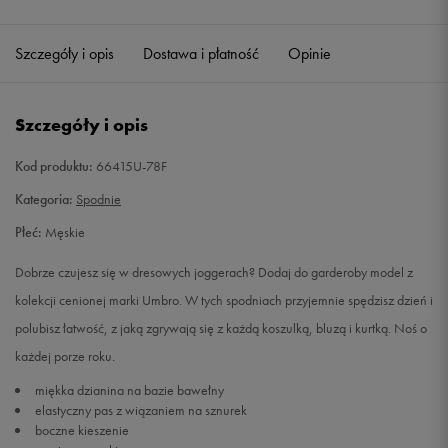
Szczegóły i opis
Dostawa i płatność
Opinie
Szczegóły i opis
Kod produktu:
66415U-78F
Kategoria:
Spodnie
Płeć:
Męskie
Dobrze czujesz się w dresowych joggerach? Dodaj do garderoby model z
kolekcji cenionej marki Umbro. W tych spodniach przyjemnie spędzisz dzień i
polubisz łatwość, z jaką zgrywają się z każdą koszulką, bluzą i kurtką. Noś o
każdej porze roku.
miękka dzianina na bazie bawełny
elastyczny pas z wiązaniem na sznurek
boczne kieszenie