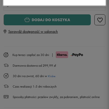
S
XS
Powiadom o dostępności
DODAJ DO KOSZYKA
Sprawdź dostępność w salonach
S
M
Powiadom o dostępności
Kup teraz i zapłać za 30 dni
|
L
Powiadom o dostępności
Darmowa dostawa od 299,99 zł
XL
Powiadom o dostępności
30 dni na zwrot, 60 dni w
Klubie
XXL
Powiadom o dostępności
Czas realizacji 1-5 dni roboczych
Sposoby płatności:
przelew zwykły, za pobraniem, płatność online