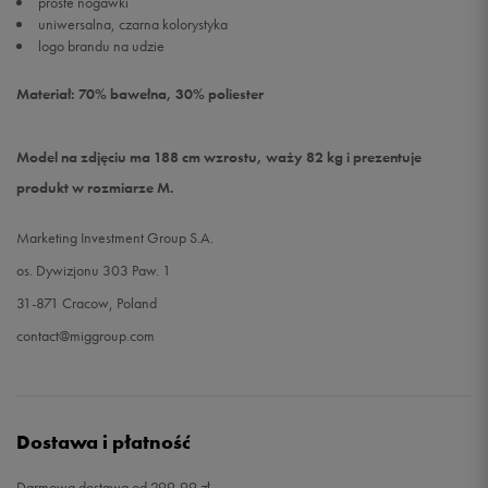
proste nogawki
uniwersalna, czarna kolorystyka
logo brandu na udzie
Materiał: 70% bawełna, 30% poliester
Model na zdjęciu ma 188 cm wzrostu, waży 82 kg i prezentuje
produkt w rozmiarze M.
Marketing Investment Group S.A.
os. Dywizjonu 303 Paw. 1
31-871 Cracow, Poland
contact@miggroup.com
Dostawa i płatność
Darmowa dostawa od 299,99 zł