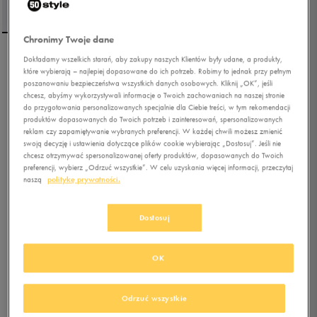
Chronimy Twoje dane
Dokładamy wszelkich starań, aby zakupy naszych Klientów były udane, a produkty,
UMBRO SPODNIE SWEAT
które wybierają – najlepiej dopasowane do ich potrzeb. Robimy to jednak przy pełnym
TOPS
poszanowaniu bezpieczeństwa wszystkich danych osobowych. Kliknij „OK”, jeśli
chcesz, abyśmy wykorzystywali informacje o Twoich zachowaniach na naszej stronie
do przygotowania personalizowanych specjalnie dla Ciebie treści, w tym rekomendacji
5.0
(
31
)
produktów dopasowanych do Twoich potrzeb i zainteresowań, spersonalizowanych
58,49
zł
z Vat
reklam czy zapamiętywanie wybranych preferencji. W każdej chwili możesz zmienić
swoją decyzję i ustawienia dotyczące plików cookie wybierając „Dostosuj”. Jeśli nie
64,99
zł
-10%
(najniższa cena z 30 dni przed obniżką)
chcesz otrzymywać spersonalizowanej oferty produktów, dopasowanych do Twoich
89,99
zł
-35%
(cena bezpośrednio przed promocją)
preferencji, wybierz „Odrzuć wszystkie”. W celu uzyskania więcej informacji, przeczytaj
naszą
politykę prywatności.
+ 450 PKT W
KLUBIE 50 STYLE
Dostosuj
Kolor:
czarny
OK
Odrzuć wszystkie