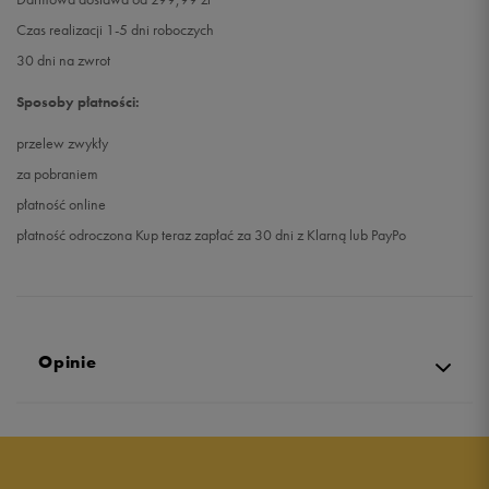
Czas realizacji 1-5 dni roboczych
30 dni na zwrot
Sposoby płatności:
przelew zwykły
za pobraniem
płatność online
płatność odroczona Kup teraz zapłać za 30 dni z Klarną lub PayPo
Opinie
5.0
opinii klientów
31
z całego okresu