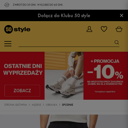
ZWROT DO 30 DNI. W KLUBIE DO 60 DNI.
×
Dołącz do Klubu 50 style
STRONA GŁÓWNA
MĘSKIE
UBRANIA
SPODNIE