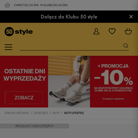
ZWROT DO 30 DNI. W KLUBIE DO 60 DNI.
×
Dołącz do Klubu 50 style
STRONA GŁÓWNA
DZIECIĘCE
BUTY
BUTY LIFESTYLE
PRODUKT NIEDOSTĘPNY