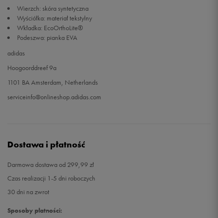
Wierzch: skóra syntetyczna
Wyściółka: materiał tekstylny
Wkładka: EcoOrthoLite®
Podeszwa: pianka EVA
adidas
Hoogoorddreef 9a
1101 BA Amsterdam, Netherlands
serviceinfo@onlineshop.adidas.com
Dostawa i płatność
Darmowa dostawa od 299,99 zł
Czas realizacji 1-5 dni roboczych
30 dni na zwrot
Sposoby płatności: