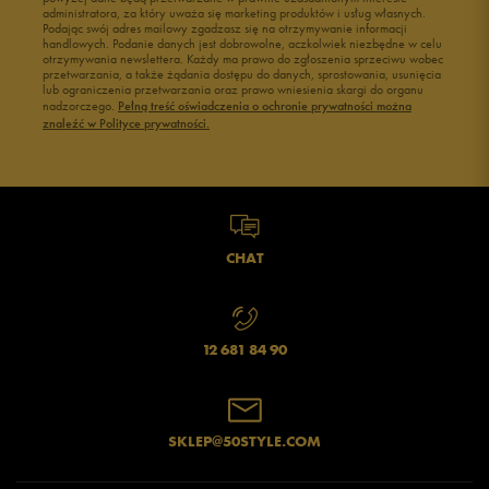
administratora, za który uważa się marketing produktów i usług własnych.
Podając swój adres mailowy zgadzasz się na otrzymywanie informacji
handlowych. Podanie danych jest dobrowolne, aczkolwiek niezbędne w celu
otrzymywania newslettera. Każdy ma prawo do zgłoszenia sprzeciwu wobec
przetwarzania, a także żądania dostępu do danych, sprostowania, usunięcia
lub ograniczenia przetwarzania oraz prawo wniesienia skargi do organu
nadzorczego.
Pełną treść oświadczenia o ochronie prywatności można
znaleźć w Polityce prywatności.
CHAT
12 681 84 90
SKLEP@50STYLE.COM