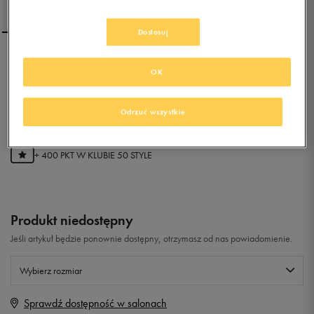
Dostosuj
ADIDAS ALTARUN CF I
OK
0.0
(
0
)
Odrzuć wszystkie
79,99
zł
z Vat
+ 400 PKT W
KLUBIE 50 STYLE
Produkt niedostępny
Jeśli artykuł będzie ponownie dostępny, otrzymasz od nas powiadomienie.
Wybierz rozmiar
Sprawdź dostępność w salonach
Rozmiary EU
Rozmiary US