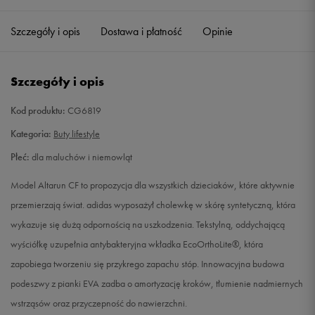
20
11,5 cm
Powiadom o dostępności
Szczegóły i opis
Dostawa i płatność
Opinie
21
12,3 cm
Powiadom o dostępności
Szczegóły i opis
22
12,8 cm
Powiadom o dostępności
Kod produktu:
CG6819
23
13,2 cm
Powiadom o dostępności
Kategoria:
Buty lifestyle
Płeć:
dla maluchów i niemowląt
23,5
13,6 cm
Powiadom o dostępności
Model Altarun CF to propozycja dla wszystkich dzieciaków, które aktywnie
24
14 cm
Powiadom o dostępności
przemierzają świat. adidas wyposażył cholewkę w skórę syntetyczną, która
wykazuje się dużą odpornością na uszkodzenia. Tekstylną, oddychającą
25
14,5 cm
Powiadom o dostępności
wyściółkę uzupełnia antybakteryjna wkładka EcoOrthoLite®, która
zapobiega tworzeniu się przykrego zapachu stóp. Innowacyjna budowa
26
15,3 cm
Powiadom o dostępności
podeszwy z pianki EVA zadba o amortyzację kroków, tłumienie nadmiernych
wstrząsów oraz przyczepność do nawierzchni.
27
16,1 cm
Powiadom o dostępności