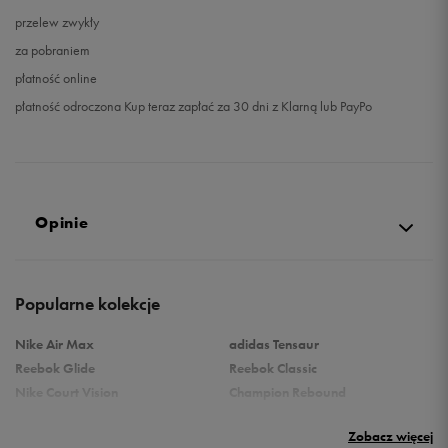
przelew zwykły
za pobraniem
płatność online
płatność odroczona Kup teraz zapłać za 30 dni z Klarną lub PayPo
Opinie
Produkt nie posiada recenzji
Popularne kolekcje
Nike Air Max
adidas Tensaur
Reebok Glide
Reebok Classic
Nike Court Vision
Champion Rebound
Reebok Court Advance
Nike Air Max Systm
Zobacz więcej
Umbro Follow
adidas Grand Court