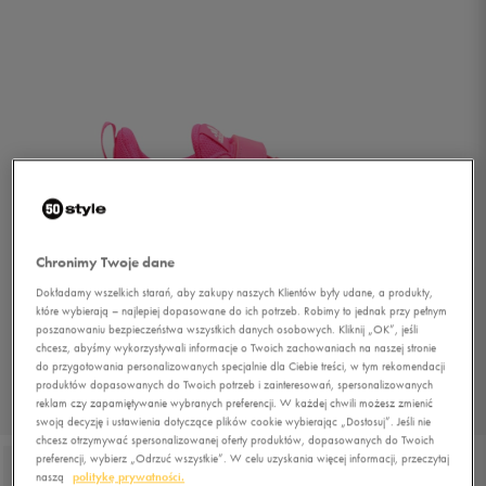
Chronimy Twoje dane
Dokładamy wszelkich starań, aby zakupy naszych Klientów były udane, a produkty,
które wybierają – najlepiej dopasowane do ich potrzeb. Robimy to jednak przy pełnym
poszanowaniu bezpieczeństwa wszystkich danych osobowych. Kliknij „OK”, jeśli
chcesz, abyśmy wykorzystywali informacje o Twoich zachowaniach na naszej stronie
do przygotowania personalizowanych specjalnie dla Ciebie treści, w tym rekomendacji
produktów dopasowanych do Twoich potrzeb i zainteresowań, spersonalizowanych
reklam czy zapamiętywanie wybranych preferencji. W każdej chwili możesz zmienić
1/5
swoją decyzję i ustawienia dotyczące plików cookie wybierając „Dostosuj”. Jeśli nie
chcesz otrzymywać spersonalizowanej oferty produktów, dopasowanych do Twoich
preferencji, wybierz „Odrzuć wszystkie”. W celu uzyskania więcej informacji, przeczytaj
naszą
politykę prywatności.