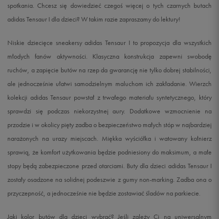
spotkania. Chcesz się dowiedzieć czegoś więcej o tych czarnych butach
adidas Tensaur I dla dzieci? W takim razie zapraszamy do lektury!
26
15,3 cm
Powiadom o dostępności
Niskie dziecięce sneakersy adidas Tensaur I to propozycja dla wszystkich
26,5
15,7 cm
Powiadom o dostępności
młodych fanów aktywności. Klasyczna konstrukcja zapewni swobodę
ruchów, a zapięcie butów na rzep da gwarancję nie tylko dobrej stabilności,
27
16,1 cm
Powiadom o dostępności
ale jednocześnie ułatwi samodzielnym maluchom ich zakładanie. Wierzch
kolekcji adidas Tensaur powstał z trwałego materiału syntetycznego, który
sprawdzi się podczas niekorzystnej aury. Dodatkowe wzmocnienie na
przodzie i w okolicy pięty zadba o bezpieczeństwo małych stóp w najbardziej
narażonych na urazy miejscach. Miękka wyściółka i watowany kołnierz
sprawią, że komfort użytkowania będzie podniesiony do maksimum, a małe
stopy będą zabezpieczone przed otarciami. Buty dla dzieci adidas Tensaur I
zostały osadzone na solidnej podeszwie z gumy non-marking. Zadba ona o
przyczepność, a jednocześnie nie będzie zostawiać śladów na parkiecie.
Jaki kolor butów dla dzieci wybrać? Jeśli zależy Ci na uniwersalnym