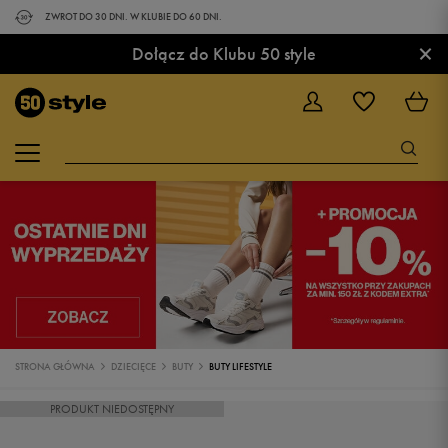
ZWROT DO 30 DNI. W KLUBIE DO 60 DNI.
×
Dołącz do Klubu 50 style
STRONA GŁÓWNA
DZIECIĘCE
BUTY
BUTY LIFESTYLE
PRODUKT NIEDOSTĘPNY