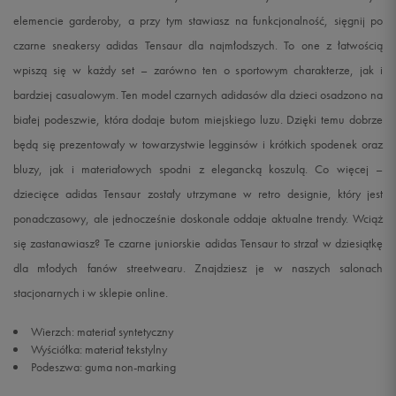
elemencie garderoby, a przy tym stawiasz na funkcjonalność, sięgnij po
czarne sneakersy adidas Tensaur dla najmłodszych. To one z łatwością
wpiszą się w każdy set – zarówno ten o sportowym charakterze, jak i
bardziej casualowym. Ten model czarnych adidasów dla dzieci osadzono na
białej podeszwie, która dodaje butom miejskiego luzu. Dzięki temu dobrze
będą się prezentowały w towarzystwie legginsów i krótkich spodenek oraz
bluzy, jak i materiałowych spodni z elegancką koszulą. Co więcej –
dziecięce adidas Tensaur zostały utrzymane w retro designie, który jest
ponadczasowy, ale jednocześnie doskonale oddaje aktualne trendy. Wciąż
się zastanawiasz? Te czarne juniorskie adidas Tensaur to strzał w dziesiątkę
dla młodych fanów streetwearu. Znajdziesz je w naszych salonach
stacjonarnych i w sklepie online.
Wierzch: materiał syntetyczny
Wyściółka: materiał tekstylny
Podeszwa: guma non-marking