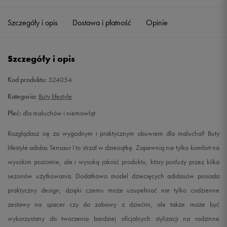
19
10,6 cm
Powiadom o dostępności
Szczegóły i opis
Dostawa i płatność
Opinie
20
11,5 cm
Powiadom o dostępności
Szczegóły i opis
21
12,3 cm
Powiadom o dostępności
Kod produktu:
S24054
22
12,8 cm
Powiadom o dostępności
Kategoria:
Buty lifestyle
Płeć:
dla maluchów i niemowląt
23
13,2 cm
Powiadom o dostępności
Rozglądasz się za wygodnym i praktycznym obuwiem dla malucha? Buty
23,5
13,6 cm
Powiadom o dostępności
lifestyle adidas Tensaur I to strzał w dziesiątkę. Zapewnią nie tylko komfort na
wysokim poziomie, ale i wysoką jakość produktu, który posłuży przez kilka
24
14 cm
Powiadom o dostępności
sezonów użytkowania. Dodatkowo model dziecięcych adidasów posiada
praktyczny design, dzięki czemu może uzupełniać nie tylko codzienne
25
14,5 cm
Powiadom o dostępności
zestawy na spacer czy do zabawy z dziećmi, ale także może być
wykorzystany do tworzenia bardziej oficjalnych stylizacji na rodzinne
25,5
14,9 cm
Powiadom o dostępności