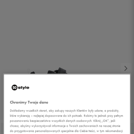
Chronimy Twoje dane
Dokładamy wszelkich starań, aby zakupy naszych Klientów były udane, a produkty,
1/6
które wybierają – najlepiej dopasowane do ich potrzeb. Robimy to jednak przy pełnym
poszanowaniu bezpieczeństwa wszystkich danych osobowych. Kliknij „OK”, jeśli
chcesz, abyśmy wykorzystywali informacje o Twoich zachowaniach na naszej stronie
do przygotowania personalizowanych specjalnie dla Ciebie treści, w tym rekomendacji