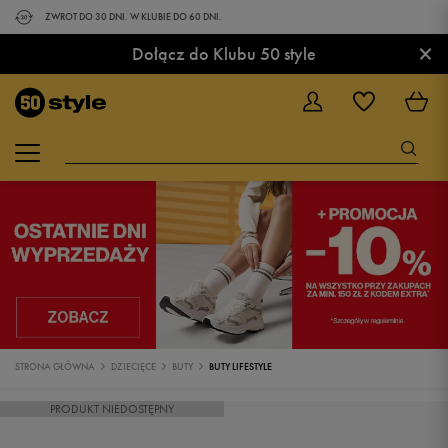
ZWROT DO 30 DNI. W KLUBIE DO 60 DNI.
×
Dołącz do Klubu 50 style
STRONA GŁÓWNA
DZIECIĘCE
BUTY
BUTY LIFESTYLE
PRODUKT NIEDOSTĘPNY