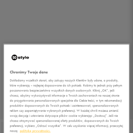
Chronimy Twoje dane
Dokładamy wszelkich starań, aby zakupy naszych Klientów były udane, a produkty,
które wybierają – najlepiej dopasowane do ich potrzeb. Robimy to jednak przy pełnym
poszanowaniu bezpieczeństwa wszystkich danych osobowych. Kliknij „OK”, jeśli
chcesz, abyśmy wykorzystywali informacje o Twoich zachowaniach na naszej stronie
do przygotowania personalizowanych specjalnie dla Ciebie treści, w tym rekomendacji
produktów dopasowanych do Twoich potrzeb i zainteresowań, spersonalizowanych
reklam czy zapamiętywanie wybranych preferencji. W każdej chwili możesz zmienić
1/6
swoją decyzję i ustawienia dotyczące plików cookie wybierając „Dostosuj”. Jeśli nie
chcesz otrzymywać spersonalizowanej oferty produktów, dopasowanych do Twoich
preferencji, wybierz „Odrzuć wszystkie”. W celu uzyskania więcej informacji, przeczytaj
naszą
politykę prywatności.