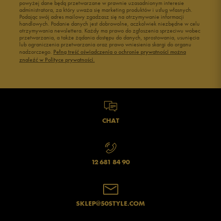
powyżej dane będą przetwarzane w prawnie uzasadnionym interesie
administratora, za który uważa się marketing produktów i usług własnych.
Podając swój adres mailowy zgadzasz się na otrzymywanie informacji
handlowych. Podanie danych jest dobrowolne, aczkolwiek niezbędne w celu
otrzymywania newslettera. Każdy ma prawo do zgłoszenia sprzeciwu wobec
przetwarzania, a także żądania dostępu do danych, sprostowania, usunięcia
lub ograniczenia przetwarzania oraz prawo wniesienia skargi do organu
nadzorczego.
Pełną treść oświadczenia o ochronie prywatności można
znaleźć w Polityce prywatności.
CHAT
12 681 84 90
SKLEP@50STYLE.COM