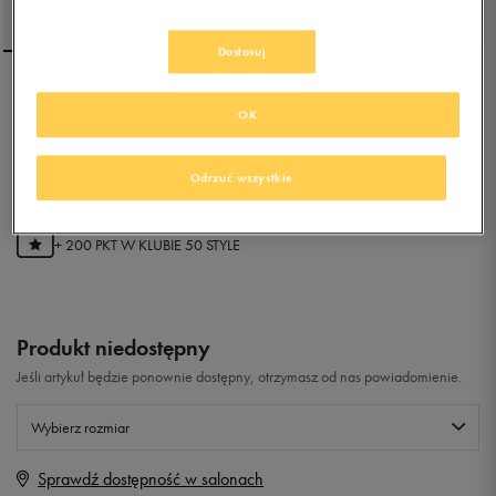
Dostosuj
ADIDAS TENSAUR I
OK
0.0
(
0
)
Odrzuć wszystkie
39,99
zł
z Vat
+ 200 PKT W
KLUBIE 50 STYLE
Produkt niedostępny
Jeśli artykuł będzie ponownie dostępny, otrzymasz od nas powiadomienie.
Wybierz rozmiar
Sprawdź dostępność w salonach
Rozmiary EU
Rozmiary US