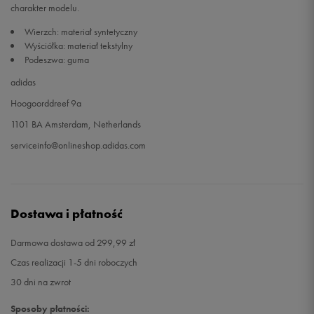
charakter modelu.
Wierzch: materiał syntetyczny
26
15,3 cm
Powiadom o dostępności
Wyściółka: materiał tekstylny
Podeszwa: guma
26,5
15,7 cm
Powiadom o dostępności
adidas
Hoogoorddreef 9a
27
16,1 cm
Powiadom o dostępności
1101 BA Amsterdam, Netherlands
serviceinfo@onlineshop.adidas.com
Dostawa i płatność
Darmowa dostawa od 299,99 zł
Czas realizacji 1-5 dni roboczych
30 dni na zwrot
Sposoby płatności: