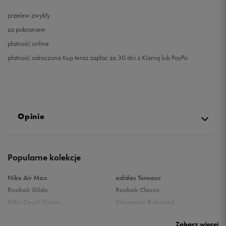
przelew zwykły
za pobraniem
płatność online
płatność odroczona Kup teraz zapłać za 30 dni z Klarną lub PayPo
Opinie
Produkt nie posiada recenzji
Popularne kolekcje
Nike Air Max
adidas Tensaur
Reebok Glide
Reebok Classic
Nike Court Vision
Champion Rebound
Reebok Court Advance
Nike Air Max Systm
Zobacz więcej