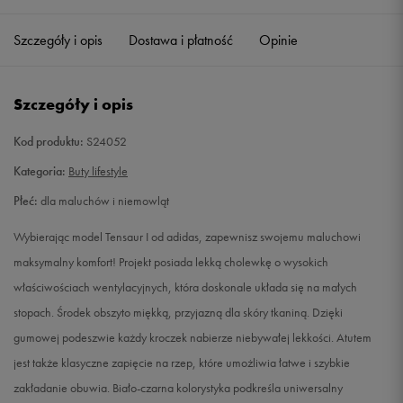
19
10,6 cm
Powiadom o dostępności
Szczegóły i opis
Dostawa i płatność
Opinie
20
11,5 cm
Powiadom o dostępności
Szczegóły i opis
21
12,3 cm
Powiadom o dostępności
Kod produktu:
S24052
22
12,8 cm
Powiadom o dostępności
Kategoria:
Buty lifestyle
Płeć:
dla maluchów i niemowląt
23
13,2 cm
Powiadom o dostępności
Wybierając model Tensaur I od adidas, zapewnisz swojemu maluchowi
23,5
13,6 cm
Powiadom o dostępności
maksymalny komfort! Projekt posiada lekką cholewkę o wysokich
właściwościach wentylacyjnych, która doskonale układa się na małych
24
14 cm
Powiadom o dostępności
stopach. Środek obszyto miękką, przyjazną dla skóry tkaniną. Dzięki
gumowej podeszwie każdy kroczek nabierze niebywałej lekkości. Atutem
25
14,5 cm
Powiadom o dostępności
jest także klasyczne zapięcie na rzep, które umożliwia łatwe i szybkie
zakładanie obuwia. Biało-czarna kolorystyka podkreśla uniwersalny
25,5
14,9 cm
Powiadom o dostępności