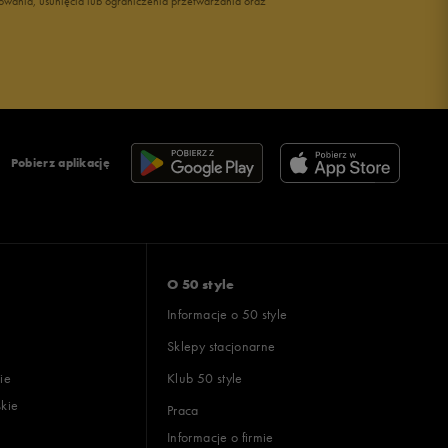
owania, usunięcia lub ograniczenia przetwarzania oraz
Pobierz aplikację
O 50 style
Informacje o 50 style
Sklepy stacjonarne
ie
Klub 50 style
skie
Praca
Informacje o firmie