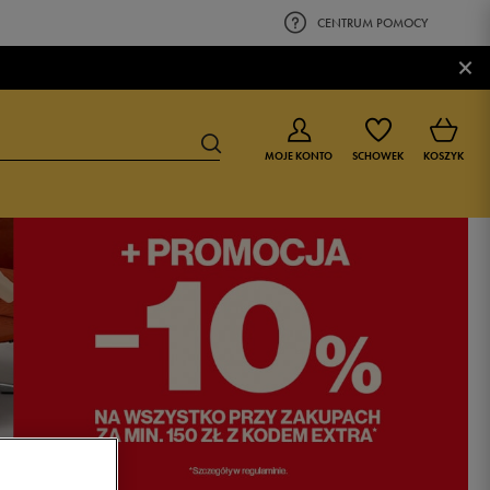
CENTRUM POMOCY
×
MOJE KONTO
SCHOWEK
KOSZYK
BUTY DLA CHŁOPCA
BUTY DLA DZIEWCZYNKI
0-4 lat
0-4 lat
4-8 lat
4-8 lat
9-16 lat
9-16 lat