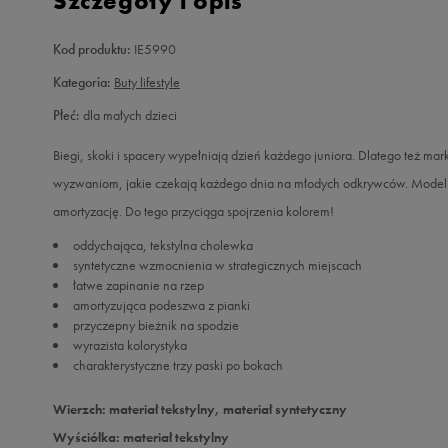
Szczegóły i opis
Kod produktu:
IE5990
Kategoria:
Buty lifestyle
Płeć:
dla małych dzieci
Biegi, skoki i spacery wypełniają dzień każdego juniora. Dlatego też mar
wyzwaniom, jakie czekają każdego dnia na młodych odkrywców. Model z
amortyzację. Do tego przyciąga spojrzenia kolorem!
oddychająca, tekstylna cholewka
syntetyczne wzmocnienia w strategicznych miejscach
łatwe zapinanie na rzep
amortyzująca podeszwa z pianki
przyczepny bieżnik na spodzie
wyrazista kolorystyka
charakterystyczne trzy paski po bokach
Wierzch: materiał tekstylny, materiał syntetyczny
Wyściółka: materiał tekstylny