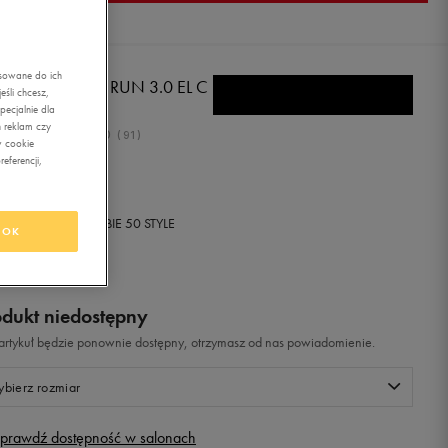
asowane do ich
DAS TENSAUR RUN 3.0 EL C
śli chcesz,
ecjalnie dla
 reklam czy
5.0
(
91
)
w cookie
eferencji,
9,99
zł
z Vat
+ 650 PKT W
KLUBIE 50 STYLE
OK
odukt niedostępny
i artykuł będzie ponownie dostępny, otrzymasz od nas powiadomienie.
bierz rozmiar
prawdź dostępność w salonach
Rozmiary EU
Rozmiary US