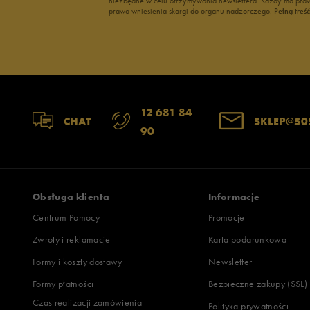
niezbędne w celu otrzymywania newslettera. Każdy ma prawo
wąski
standardowy
szer
prawo wniesienia skargi do organu nadzorczego.
Pełną treś
Jak zbieramy opinie?
Opinie k
12 681 84
CHAT
SKLEP@50
90
Obsługa klienta
Informacje
Centrum Pomocy
Promocje
Zwroty i reklamacje
Karta podarunkowa
Formy i koszty dostawy
Newsletter
Formy płatności
Bezpieczne zakupy (SSL)
Czas realizacji zamówienia
Polityka prywatności