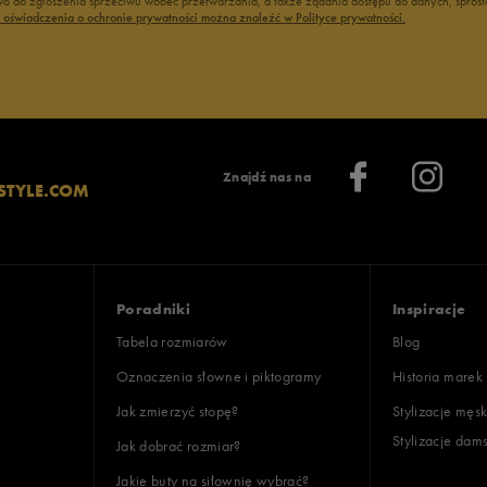
 do zgłoszenia sprzeciwu wobec przetwarzania, a także żądania dostępu do danych, sprost
oki
ć oświadczenia o ochronie prywatności można znaleźć w Polityce prywatności.
lientów
Znajdź nas na
STYLE.COM
Wyczyść
Szukaj
Poradniki
Inspiracje
Tabela rozmiarów
Blog
Oznaczenia słowne i piktogramy
Historia marek
Jak zmierzyć stopę?
Stylizacje męsk
Stylizacje dam
Jak dobrać rozmiar?
Jakie buty na siłownię wybrać?