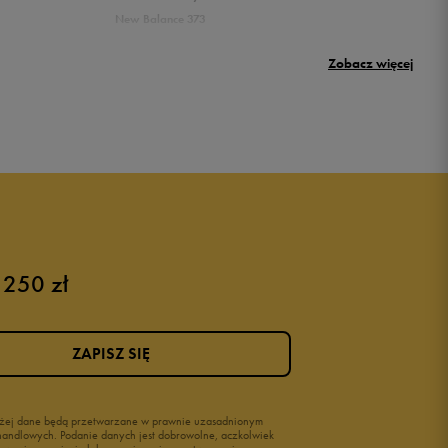
New Balance 373
Puma Rickie
Zobacz więcej
New Balance 500
Buty Nike dziecięce
Buty dla niemowląt
Buty na rzepy
Świecące buty
 250 zł
ZAPISZ SIĘ
wyżej dane będą przetwarzane w prawnie uzasadnionym
i handlowych. Podanie danych jest dobrowolne, aczkolwiek