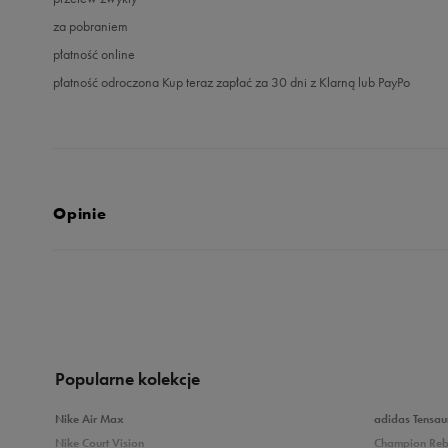
za pobraniem
płatność online
płatność odroczona Kup teraz zapłać za 30 dni z Klarną lub PayPo
Opinie
5.0
opinii klientów
91
z całego okresu
zebranych i zweryfikowanych przez
Popularne kolekcje
Nike Air Max
adidas Tensau
Nike Court Vision
Champion Re