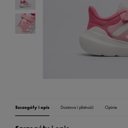
Skechers
Timberland
Umbro
Under Armour
Up8
U.S. Polo ASSN.
Vans
Szczegóły i opis
Dostawa i płatność
Opinie