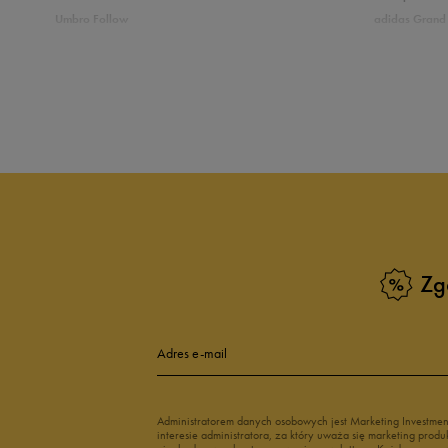
Umbro Follow
adidas Grand 
5
9
Nike Star Runner
Vans Filmore
adidas Breaknet
Vans Seldan
4
Zobacz również
3
Buty adidas dziecięce
Buty Fila dla d
2
Buty Puma dla dzieci
Buty dziecięc
Vans dla dzieci
Buty Vans na 
1
Buty Marvel
Świecące buty
Buty do wody dla dzieci
Zg
Zgodność z rozmiarem
Liczba głosów:
Adres e-mail
zaniżony
zgodny
zawyż
Szerokość
Liczba głosów:
Administratorem danych osobowych jest Marketing Investme
interesie administratora, za który uważa się marketing pro