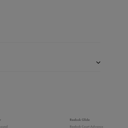
r
Reebok Glide
bound
Reebok Court Advance