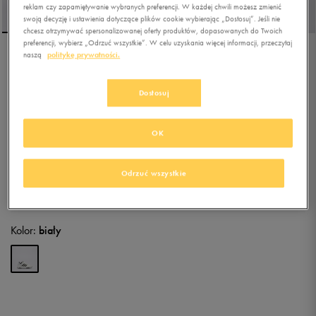
reklam czy zapamiętywanie wybranych preferencji. W każdej chwili możesz zmienić
swoją decyzję i ustawienia dotyczące plików cookie wybierając „Dostosuj”. Jeśli nie
chcesz otrzymywać spersonalizowanej oferty produktów, dopasowanych do Twoich
preferencji, wybierz „Odrzuć wszystkie”. W celu uzyskania więcej informacji, przeczytaj
naszą
politykę prywatności.
ADIDAS TENSAUR SPORT
Dostosuj
5.0
(
24
)
103,99
zł
z Vat
OK
112,49
zł
-8%
(najniższa cena od momentu wprowadzenia produktu)
129,99
zł
-20%
(cena bezpośrednio przed promocją)
Odrzuć wszystkie
+ 650 PKT W
KLUBIE 50 STYLE
Kolor:
biały