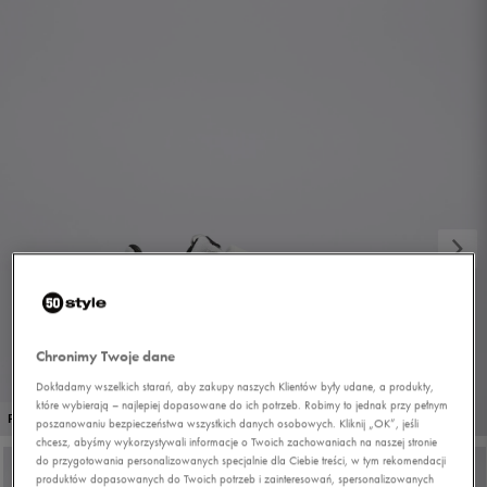
Chronimy Twoje dane
Dokładamy wszelkich starań, aby zakupy naszych Klientów były udane, a produkty,
które wybierają – najlepiej dopasowane do ich potrzeb. Robimy to jednak przy pełnym
1/6
PROMO: DO -30%
poszanowaniu bezpieczeństwa wszystkich danych osobowych. Kliknij „OK”, jeśli
chcesz, abyśmy wykorzystywali informacje o Twoich zachowaniach na naszej stronie
do przygotowania personalizowanych specjalnie dla Ciebie treści, w tym rekomendacji
produktów dopasowanych do Twoich potrzeb i zainteresowań, spersonalizowanych