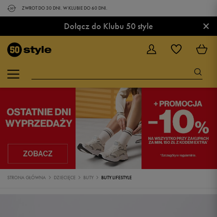
ZWROT DO 30 DNI. W KLUBIE DO 60 DNI.
×
Dołącz do Klubu 50 style
STRONA GŁÓWNA
DZIECIĘCE
BUTY
BUTY LIFESTYLE