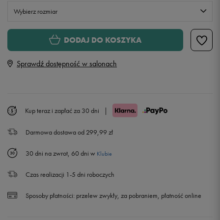
Wybierz rozmiar
Rozmiary EU
Rozmiary US
DODAJ DO KOSZYKA
28
16,6 cm
Sprawdź dostępność w salonach
28,5
17 cm
Powiadom o dostępności
29
17,4 cm
Kup teraz i zapłać za 30 dni
|
Darmowa dostawa od 299,99 zł
30
17,8 cm
Powiadom o dostępności
30 dni na zwrot, 60 dni w
Klubie
31
18,7 cm
Powiadom o dostępności
Czas realizacji 1-5 dni roboczych
31,5
19,1 cm
Powiadom o dostępności
Sposoby płatności:
przelew zwykły, za pobraniem, płatność online
32
19,5 cm
Powiadom o dostępności