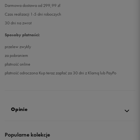
Darmowa dostawa od 299,99 zł
Czas realizacji 1-5 dni roboczych
30 dni na zwrot
Sposoby płatności:
przelew zwykły
za pobraniem
płatność online
płatność odroczona Kup teraz zapłać za 30 dni z Klarną lub PayPo
Opinie
5.0
Popularne kolekcje