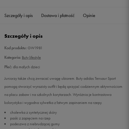
33
20 cm
Powiadom o dostępności
Szczegóły i opis
Dostawa i płatność
Opinie
33,5
20,4 cm
Powiadom o dostępności
Szczegóły i opis
34
20,8 cm
Powiadom o dostępności
Kod produktu:
GW1981
35
21,2 cm
Powiadom o dostępności
Kategoria:
Buty lifestyle
Płeć:
dla małych dzieci
Juniorzy także chcą zwracać uwagę ubiorem. Buty adidas Tensaur Sport
pomogą stworzyć wyrazisty outfit i będą sprzyjać codziennym aktywnościom
na placu zabaw i na szkolnych korytarzach. Wyróżnia je kontrastowa
kolorystyka i wygodna sylwetka z łatwym zapinaniem na rzepy.
cholewka z syntetycznej skóry
paski z zapięciem na rzep
podeszwa z niebrudzącej gumy