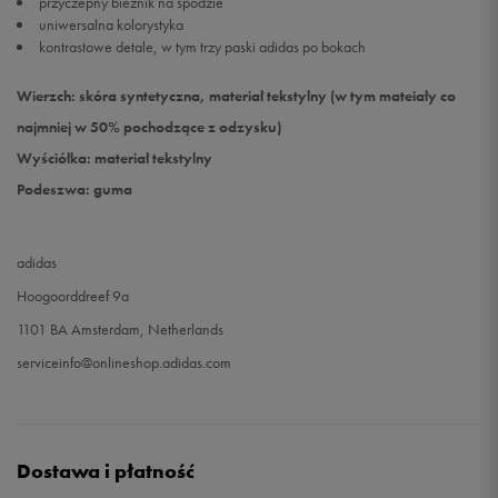
przyczepny bieżnik na spodzie
uniwersalna kolorystyka
kontrastowe detale, w tym trzy paski adidas po bokach
Wierzch: skóra syntetyczna, materiał tekstylny (w tym mateiały co
najmniej w 50% pochodzące z odzysku)
Wyściółka: materiał tekstylny
Podeszwa: guma
adidas
Hoogoorddreef 9a
1101 BA Amsterdam, Netherlands
serviceinfo@onlineshop.adidas.com
Dostawa i płatność