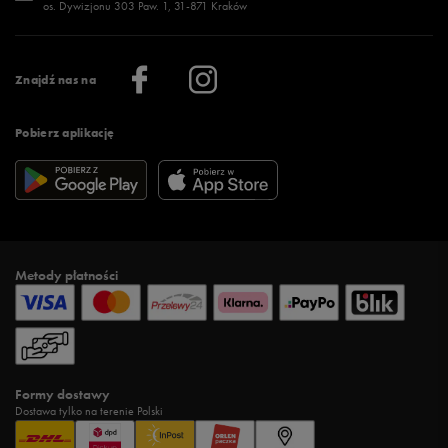
os. Dywizjonu 303 Paw. 1, 31-871 Kraków
Więcej >
Klub 50 style
Regulamin sklepu 50 style
Praca
Regulamin aplikacji 50 style
Informacje o firmie
Więcej regulaminów >
Znajdź nas na
Pobierz aplikację
Metody płatności
Formy dostawy
Dostawa tylko na terenie Polski