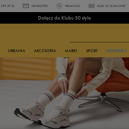
299,99 ZŁ
NEWSLETTER
PROMOCJE
KLUB: 25 ZŁ NA START
Dołącz do Klubu 50 style
UBRANIA
AKCESORIA
MARKI
SPORT
NOWOŚCI
PULARNE KOLEKCJE
 CZASIE
KCESORIA
KCESORIA
KCESORIA
MARKI
MARKI
MARKI
Czapki z daszkiem
Czapki z daszkiem
Skarpetki
adidas
adidas
adidas
ns Brooklyn
shirty adidas
Okulary
Okulary
Plecaki
Bama
Bama
Champion
idas Terrex
shirty Champion
przeciwsłoneczne
przeciwsłoneczne
Akcesoria
Champion
Champion
Converse
la Ravagement
shirty Reebok
Skarpetki
Skarpetki
piłkarskie
Converse
Confront
Disney
ke Court Vision
shirty Umbro
Bielizna
Bokserki
Piórniki
Empire
Converse
Fila
ke Field General
orty Reebok