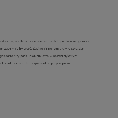
podoba się wielbicielom minimalizmu. But sprosta wymaganiom
nej zapewnia trwałość. Zapinanie na rzep ułatwia szybszke
endarne trzy paski, nietuzinkowo w postaci stylowych
ivot pointem i bieżnikiem gwarantuje przyczepność.