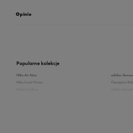
Opinie
Produkt nie posia
Popularne kolekcje
Nike Air Max
adidas Tensau
Nike Court Vision
Champion Re
Umbro Follow
adidas Grand 
Nike Star Runner
Vans Filmore
adidas Breaknet
Vans Seldan
Zobacz również
Buty adidas dziecięce
Buty Fila dla d