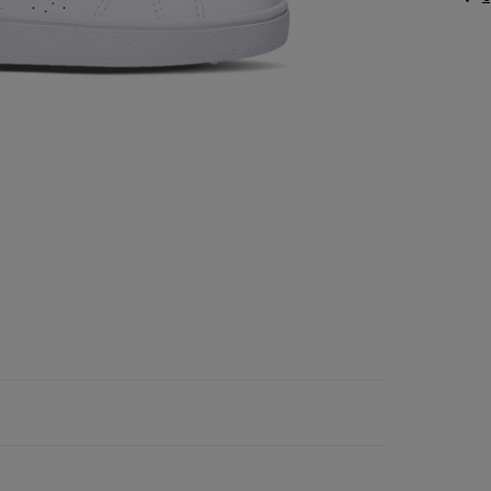
Vans
Skechers
Timberland
Umbro
Under Armour
Up8
U.S. Polo ASSN.
Vans