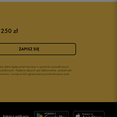
Buty dla niemowląt
Buty na rzepy
Świecące buty
 250 zł
ZAPISZ SIĘ
wyżej dane będą przetwarzane w prawnie uzasadnionym
i handlowych. Podanie danych jest dobrowolne, aczkolwiek
owania, usunięcia lub ograniczenia przetwarzania oraz
Pobierz aplikację