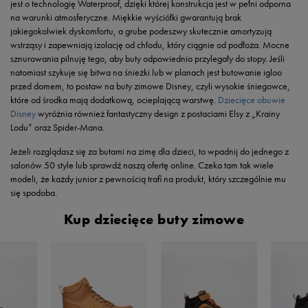
jest o technologię Waterproof, dzięki której konstrukcja jest w pełni odporna
na warunki atmosferyczne. Miękkie wyściółki gwarantują brak
jakiegokolwiek dyskomfortu, a grube podeszwy skutecznie amortyzują
wstrząsy i zapewniają izolację od chłodu, który ciągnie od podłoża. Mocne
sznurowania pilnuję tego, aby buty odpowiednio przylegały do stopy. Jeśli
natomiast szykuje się bitwa na śnieżki lub w planach jest butowanie igloo
przed domem, to postaw na buty zimowe Disney, czyli wysokie śniegowce,
które od środka mają dodatkową, ocieplającą warstwę.
Dziecięce obuwie
Disney
wyróżnia również fantastyczny design z postaciami Elsy z „Krainy
Lodu” oraz Spider-Mana.
Jeżeli rozglądasz się za butami na zimę dla dzieci, to wpadnij do jednego z
salonów 50 style lub sprawdź naszą ofertę online. Czeka tam tak wiele
modeli, że każdy junior z pewnością trafi na produkt, który szczególnie mu
się spodoba.
Kup dziecięce buty zimowe