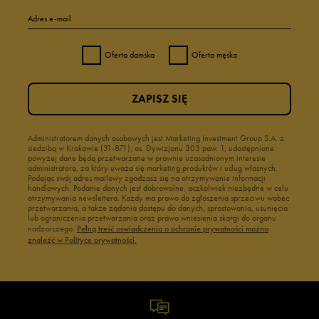
Adres e-mail
Oferta damska
Oferta męska
ZAPISZ SIĘ
Administratorem danych osobowych jest Marketing Investment Group S.A. z
siedzibą w Krakowie (31-871), os. Dywizjonu 303 paw. 1, udostępnione
powyżej dane będą przetwarzane w prawnie uzasadnionym interesie
administratora, za który uważa się marketing produktów i usług własnych.
Podając swój adres mailowy zgadzasz się na otrzymywanie informacji
handlowych. Podanie danych jest dobrowolne, aczkolwiek niezbędne w celu
otrzymywania newslettera. Każdy ma prawo do zgłoszenia sprzeciwu wobec
przetwarzania, a także żądania dostępu do danych, sprostowania, usunięcia
lub ograniczenia przetwarzania oraz prawo wniesienia skargi do organu
nadzorczego.
Pełną treść oświadczenia o ochronie prywatności można
znaleźć w Polityce prywatności.