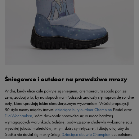
Śniegowce i outdoor na prawdziwe mrozy
W dni, kiedy ulice całe pokryte są śniegiem, a temperatura spada poniżej
zera, zadbaj o to, by na stopach najmłodszych znalazły się naprawdę solidne
buty, które sprostają takim atmosferycznym wyzwaniom. Wśród propozycji
50 style mamy między innymi
dziecięce buty outdoor Champion
Fiedel oraz
Fila Weehauken
, które doskonale sprawdza się w nieco bardziej
wymagających warunkach. Solidne, podwyższone cholewki wykonane są z
wysokiej jakości materiałów, w tym skóry syntetycznej, i dbają o to, aby do
środka nie dostał się mokry śnieg.
Dziecięce obuwie Champion
uzupełnione