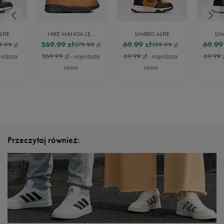
FIE
NIKE MANOA LEATHER
UMBRO ALFIE
UM
269.99
zł
69.99
zł
69.99
9.99
zł
379.99
zł
199.99
zł
jniższa
269.99
zł
- najniższa
69.99
zł
- najniższa
69.99
cena
cena
Przeczytaj również: