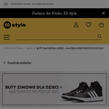
ZWROT DO 30 DNI. W KLUBIE DO 60 DNI.
×
Dołącz do Klubu 50 style
STRONA GŁÓWNA
BLOG
BUTY ZIMOWE DLA DZIECI - NAJCIEKAWSZE PROPOZYCJE 2022
Powrót do artykułów