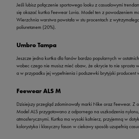
Jeśli lubisz połączenie sportowego looku z casualowymi tren
się okazać kurtka Feewear Luvia. Model ten z powodzeniem m
Wierzchnia warstwa powstała w stu procentach z wytrzymałeg
poliuretanem (20%).
Umbro Tampa
Jeszcze jedna kurtka dla fanów bardzo popularnych w ostatnic
wobec czego nie musisz mieć obaw, że okrycie to nie sprosta 
a w przypadku jej wypełnienia i podszewki brytyjski producent w
Feewear ALS M
Dzisiejszy przegląd zdominowały marki Nike oraz Feewear. Z ofe
Model ALS przygotowano z odpornego na uszkodzenia nylonu, 
atmosferycznymi. Kurtka ma wysoki kołnierz, przyjemną w do
kolorystyka i klasyczny fason w ciekawy sposób uzupełnią casua