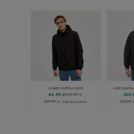
UMBRO KURTKA GINO
NIKE KURTK
84.49
zł
303.
199.99
zł
129.99
zł
- najniższa cena
319.99
z