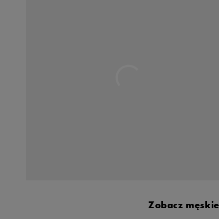
Skechers
Timberland
Umbro
Under Armour
Up8
U.S. Polo ASSN.
Vans
Zobacz męskie 