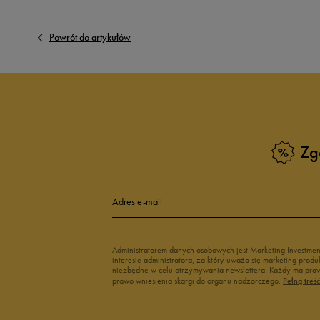
Powrót do artykułów
Zg
Adres e-mail
Administratorem danych osobowych jest Marketing Investme
interesie administratora, za który uważa się marketing pro
niezbędne w celu otrzymywania newslettera. Każdy ma prawo
prawo wniesienia skargi do organu nadzorczego.
Pełną treś