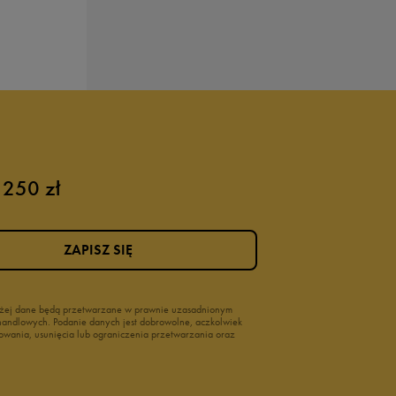
 250 zł
ZAPISZ SIĘ
wyżej dane będą przetwarzane w prawnie uzasadnionym
i handlowych. Podanie danych jest dobrowolne, aczkolwiek
owania, usunięcia lub ograniczenia przetwarzania oraz