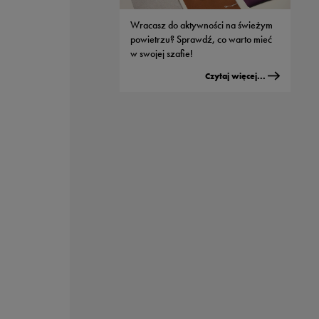
modeli od Nike
Wracasz do aktywności na świeżym
Czytaj więcej...
powietrzu? Sprawdź, co warto mieć
w swojej szafie!
Czytaj więcej...
Męskie buty adidas - jaki model
wybrać do streetwearowych
stylizacji?
Czytaj więcej...
Sportowe nerki - dlaczego wszyscy je
kochają?