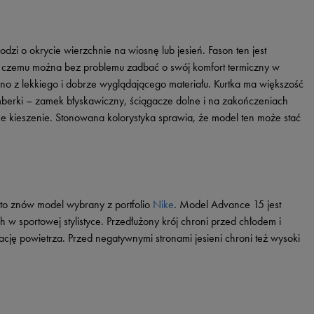
dzi o okrycie wierzchnie na wiosnę lub jesień. Fason ten jest
 czemu można bez problemu zadbać o swój komfort termiczny w
z lekkiego i dobrze wyglądającego materiału. Kurtka ma większość
berki – zamek błyskawiczny, ściągacze dolne i na zakończeniach
ne kieszenie. Stonowana kolorystyka sprawia, że model ten może stać
 to znów model wybrany z portfolio
Nike
. Model Advance 15 jest
w sportowej stylistyce. Przedłużony krój chroni przed chłodem i
cję powietrza. Przed negatywnymi stronami jesieni chroni też wysoki