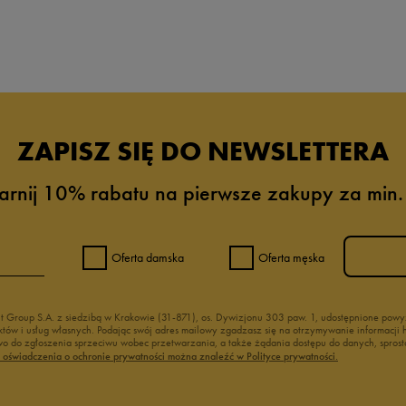
ZAPISZ SIĘ DO NEWSLETTERA
arnij 10% rabatu na pierwsze zakupy za min.
Oferta damska
Oferta męska
nt Group S.A. z siedzibą w Krakowie (31-871), os. Dywizjonu 303 paw. 1, udostępnione po
duktów i usług własnych. Podając swój adres mailowy zgadzasz się na otrzymywanie informacj
 do zgłoszenia sprzeciwu wobec przetwarzania, a także żądania dostępu do danych, sprost
ć oświadczenia o ochronie prywatności można znaleźć w Polityce prywatności.