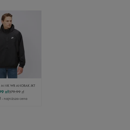
A M NK WR ANORAK JKT
99
zł
379.99
zł
ł
- najniższa cena