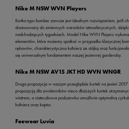
Nike M NSW WVN Players
Kurtka typu bomber zawsze jest idealnym rozwiązaniem, jeśli cho
dostosowany do zmiennych warunków atmosferycznych, dzięki
nadchodzących tygodniach. Model Nike WVN Players wykonano 
elementów, które możemy spotkać w przypadku klasycznej bom
rękawów, charakterystyczna kołnierz ze stójką oraz funkcjonal
się uniwersalnym fundamentem naszej jesiennej garderoby.
Nike M NSW AV15 JKT HD WVN WNGR
Druga propozycja w naszym przeglądzie kurtek na jesień 2017
propozycją dla zwolenników nieco dłuższych kurtek utrzymanych 
wiatrem, a siateczkowa podszewka umożliwia optymalną cyrkula
kołnierz oraz kaptur.
Feewear Luvia