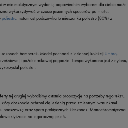
dami w minimalistycznym wydaniu, odpowiednim wyborem dla ciebie może
ożna wykorzystywać w czasie jesiennych spacerów po mieści.
o
poliestru
, natomiast podszewka to mieszanka poliestru (80%) z
h sezonach bomberek. Model pochodzi z jesiennej kolekcji
Umbro
,
wrześniowej i październikowej pogodzie. Tampa wykonana jest z nylonu,
ykorzystał poliester.
rty tej drugiej wybraliśmy ostatnią propozycję na potrzeby tego tekstu.
który doskonale ochroni cię jesienią przed zmiennymi warunkami
tyku podszewkę oraz sporo praktycznych kieszonek. Monochromatyczna
lowe stylizacje na tegoroczną jesień.