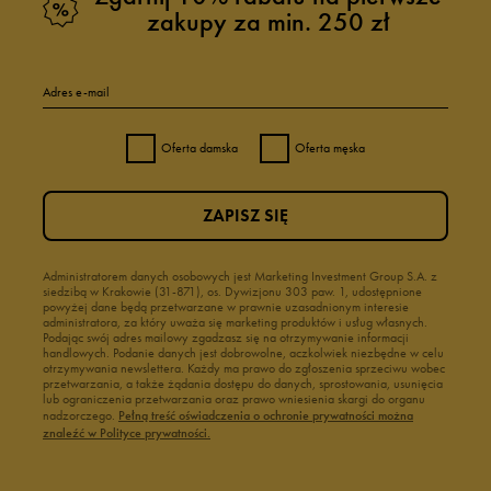
zakupy za min. 250 zł
Adres e-mail
Oferta damska
Oferta męska
ZAPISZ SIĘ
Administratorem danych osobowych jest Marketing Investment Group S.A. z
siedzibą w Krakowie (31-871), os. Dywizjonu 303 paw. 1, udostępnione
powyżej dane będą przetwarzane w prawnie uzasadnionym interesie
administratora, za który uważa się marketing produktów i usług własnych.
Podając swój adres mailowy zgadzasz się na otrzymywanie informacji
handlowych. Podanie danych jest dobrowolne, aczkolwiek niezbędne w celu
otrzymywania newslettera. Każdy ma prawo do zgłoszenia sprzeciwu wobec
przetwarzania, a także żądania dostępu do danych, sprostowania, usunięcia
lub ograniczenia przetwarzania oraz prawo wniesienia skargi do organu
nadzorczego.
Pełną treść oświadczenia o ochronie prywatności można
znaleźć w Polityce prywatności.