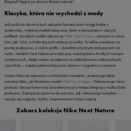
Biegasz? Sięgnij po obuwie bliższe naturze!
Klasyka, która nie wychodzi z mody
Jeśli podczas obuwniczych zakupów bierzesz pod uwagę troskę o
środowisko, wybieraj modele klasyczne, które wykorzystasz w różnych
outfitach. Do takich modeli zalicza się
Nike Court Vision
– zarówno w wersji
Low, jak i Mid, z cholewką zachodzącą na kostkę. To lekkie sneakersy na
prostej podeszwie, o niskim profilu i charakterystycznymi przeszyciami na
nosku. Modele Next Nature powstały przy wykorzystaniu trwałych tworzyw
syntetycznych, dzięki czemu są odporne na oddziaływanie niekorzystnych
czynników – a jednocześnie klasycznie stylowe i wygodne w noszeniu.
Marka Nike nie zapomina o miłośnikach trampków, proponując także
warianty takie, jak lifestylowy model
Nike Court Legacy
. Odznacza go nieco
prostsza i lżejsza forma oraz charakterystyczny lampas biegnący wzdłuż boku
podeszwy. Założysz je zarówno do jeansów, jak i dresowego kompletu –
ciesząc się wygodą i stylem, inspirowanym troską o naturę.
Zobacz kolekcje Nike Next Nature