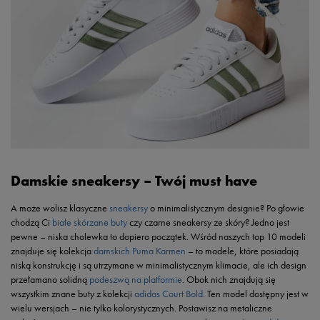
Damskie sneakersy – Twój must have
A może wolisz klasyczne
sneakersy
o minimalistycznym designie? Po głowie
chodzą Ci
białe skórzane buty
czy czarne sneakersy ze skóry? Jedno jest
pewne – niska cholewka to dopiero początek. Wśród naszych top 10 modeli
znajduje się kolekcja
damskich Puma Karmen
– to modele, które posiadają
niską konstrukcję i są utrzymane w minimalistycznym klimacie, ale ich design
przełamano solidną
podeszwą na platformie
. Obok nich znajdują się
wszystkim znane buty z kolekcji
adidas Court Bold
. Ten model dostępny jest w
wielu wersjach – nie tylko kolorystycznych. Postawisz na metaliczne