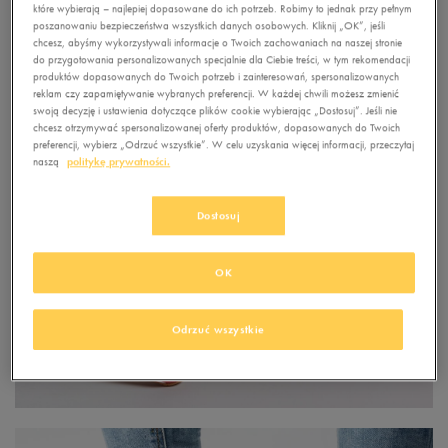
które wybierają – najlepiej dopasowane do ich potrzeb. Robimy to jednak przy pełnym
poszanowaniu bezpieczeństwa wszystkich danych osobowych. Kliknij „OK”, jeśli
chcesz, abyśmy wykorzystywali informacje o Twoich zachowaniach na naszej stronie
do przygotowania personalizowanych specjalnie dla Ciebie treści, w tym rekomendacji
produktów dopasowanych do Twoich potrzeb i zainteresowań, spersonalizowanych
reklam czy zapamiętywanie wybranych preferencji. W każdej chwili możesz zmienić
swoją decyzję i ustawienia dotyczące plików cookie wybierając „Dostosuj”. Jeśli nie
chcesz otrzymywać spersonalizowanej oferty produktów, dopasowanych do Twoich
preferencji, wybierz „Odrzuć wszystkie”. W celu uzyskania więcej informacji, przeczytaj
naszą
politykę prywatności.
Dostosuj
OK
Odrzuć wszystkie