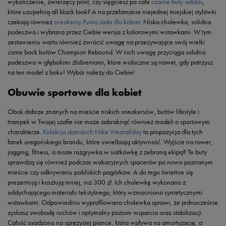
wykończenie, zwierzęcy print, czy sięgniesz po całe
czarne buty adidas
,
które uzupełnią all black look? A na przełamanie niejednej miejskiej stylówki
czekają również
sneakersy Puma Jada dla kobiet
. Niska cholewka, solidna
podeszwa i wybrana przez Ciebie wersja z kolorowymi wstawkami. W tym
zestawieniu warto również zwrócić uwagę na przeżywające swój wielki
come back butów Champion Rebound. W nich uwagę przyciąga solidna
podeszwa w głębokimi żłobieniami, które widoczne są nawet, gdy patrzysz
na ten model z boku! Wybór należy do Ciebie!
Obuwie sportowe dla kobiet
Obok dobrze znanych na mieście niskich sneakersów, butów lifestyle i
trampek w Twojej szafie nie może zabraknąć również modeli o sportowym
charakterze.
Kolekcja damskich Nike Wearallday
to propozycja dla tych
fanek oregońskiego brandu, które uwielbiają aktywność. Wyjście na rower,
jogging, fitness, a może rozgrywka w siatkówkę z zebraną ekipą? Te buty
sprawdzą się również podczas wakacyjnych spacerów po nowo poznanym
mieście czy odkrywaniu pobliskich pagórków. A do tego świetnie się
prezentują i kosztują mniej, niż 300 zł. Ich cholewkę wykonano z
oddychającego materiału tekstylnego, który wzmocniono syntetycznymi
wstawkami. Odpowiednio wyprofilowana cholewka sprawi, że jednocześnie
zyskasz swobodę ruchów i optymalny poziom wsparcia oraz stabilizacji.
Całość osadzono na sprężystej piance, która wpływa na amortyzację, a