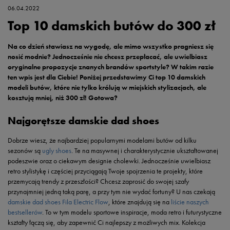
06.04.2022
Top 10 damskich butów do 300 zł
Na co dzień stawiasz na wygodę, ale mimo wszystko pragniesz się
nosić modnie? Jednocześnie nie chcesz przepłacać, ale uwielbiasz
oryginalne propozycje znanych brandów sportstyle? W takim razie
ten wpis jest dla Ciebie! Poniżej przedstawimy Ci top 10 damskich
modeli butów, które nie tylko królują w miejskich stylizacjach, ale
kosztują mniej, niż 300 zł! Gotowa?
Najgorętsze damskie dad shoes
Dobrze wiesz, że najbardziej popularnymi modelami butów od kilku
sezonów są
ugly shoes
. Te na masywnej i charakterystycznie ukształtowanej
podeszwie oraz o ciekawym designie cholewki. Jednocześnie uwielbiasz
retro stylistykę i częściej przyciągają Twoje spojrzenia te projekty, które
przemycają trendy z przeszłości? Chcesz zaprosić do swojej szafy
przynajmniej jedną taką parę, a przy tym nie wydać fortuny? U nas czekają
damskie dad shoes Fila Electric Flow
, które znajdują się na
liście naszych
bestsellerów
. To w tym modelu sportowe inspiracje, moda retro i futurystyczne
kształty łączą się, aby zapewnić Ci najlepszy z możliwych mix. Kolekcja