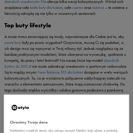
damskich sneakersów Fila
oferuje kilka wersji kolorystycznych. Wśród nich
znajdziesz całe
białe buty dla kobiet
, całe
czarne
oraz
różowe
– te ostatnie z
łatwością odnajdą się nie tylko w wiosennych zestawach.
Top buty lifestyle
A może mimo zmieniającej się mody, najważniejsze dla Ciebie jest to, aby
nowe buty
były po prostu wygodne? Oczywiście, muszą Ci się podobać, a
ich design musi się wpisywać w Twój własny styl. Jednak rozglądasz się za
bardziej praktycznymi modelami, które ubierzesz na wycieczkę, spotkanie z
kumpelą, do pracy i letni festiwal? Na naszej liście top modeli
damskich
butów do 300 zł
nie może zabraknąć sneakersów o sportowym rodowodzie.
Są to między innymi
New Balance 515 dla kobiet
dostępne w wielu wersjach
kolorystycznych. To, co je wyróżnia to połączenie oddychającej siateczki na
wierzchu z elementami zamszowymi, które mają wzmacniać cholewkę. Do
tego dochodzi miękka wyściółka i solidna gumowa podeszwa z piankową
wstawką – jej celem jest zadbanie o dobrą amortyzację. Podobnie jest w
przypadku kultowych butów
Nike Venture Runner dla kobiet
. Kolekcja
posiada wiele wersji kolorystycznych, a retro design doskonale odnajdzie się
w dzisiejszych miejskich stylizacjach. Jeśli lubisz komfort, jaki oferują
damskie
buty Nike
– ten model musi się znaleźć w Twojej szafie.
Chronimy Twoje dane
Dokładamy wszelkich starań, aby zakupy naszych Klientów były udane, a produkty,