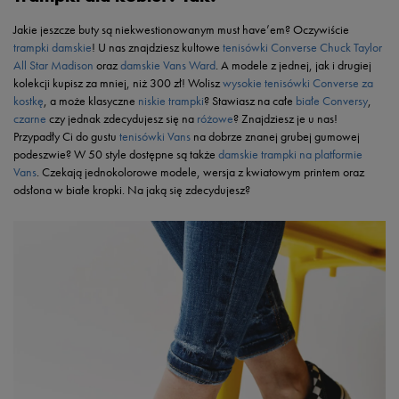
Jakie jeszcze buty są niekwestionowanym must have’em? Oczywiście
trampki damskie
! U nas znajdziesz kultowe
tenisówki Converse Chuck Taylor
All Star Madison
oraz
damskie Vans Ward
. A modele z jednej, jak i drugiej
kolekcji kupisz za mniej, niż 300 zł! Wolisz
wysokie tenisówki Converse za
kostkę
, a może klasyczne
niskie trampki
? Stawiasz na całe
białe Conversy
,
czarne
czy jednak zdecydujesz się na
różowe
? Znajdziesz je u nas!
Przypadły Ci do gustu
tenisówki Vans
na dobrze znanej grubej gumowej
podeszwie? W 50 style dostępne są także
damskie trampki na platformie
Vans
. Czekają jednokolorowe modele, wersja z kwiatowym printem oraz
odsłona w białe kropki. Na jaką się zdecydujesz?