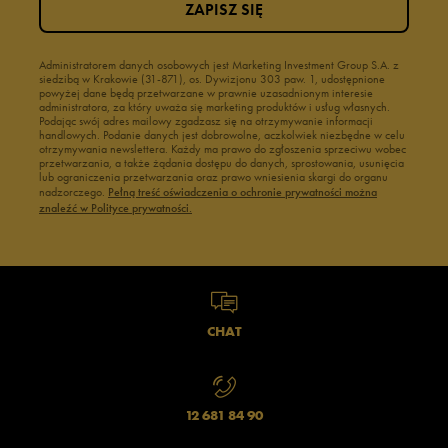
ZAPISZ SIĘ
Administratorem danych osobowych jest Marketing Investment Group S.A. z
siedzibą w Krakowie (31-871), os. Dywizjonu 303 paw. 1, udostępnione
powyżej dane będą przetwarzane w prawnie uzasadnionym interesie
administratora, za który uważa się marketing produktów i usług własnych.
Podając swój adres mailowy zgadzasz się na otrzymywanie informacji
handlowych. Podanie danych jest dobrowolne, aczkolwiek niezbędne w celu
otrzymywania newslettera. Każdy ma prawo do zgłoszenia sprzeciwu wobec
przetwarzania, a także żądania dostępu do danych, sprostowania, usunięcia
lub ograniczenia przetwarzania oraz prawo wniesienia skargi do organu
nadzorczego.
Pełną treść oświadczenia o ochronie prywatności można
znaleźć w Polityce prywatności.
CHAT
12 681 84 90