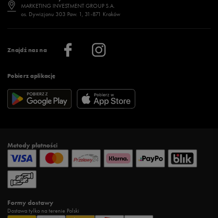
Jak wybrać buty na zimę?
Stylizacje damskie
Sklepy stacjonarne
MARKETING INVESTMENT GROUP S.A.
os. Dywizjonu 303 Paw. 1, 31-871 Kraków
Więcej >
Klub 50 style
Regulamin sklepu 50 style
Praca
Regulamin aplikacji 50 style
Informacje o firmie
Więcej regulaminów >
Znajdź nas na
Pobierz aplikację
Metody płatności
Formy dostawy
Dostawa tylko na terenie Polski