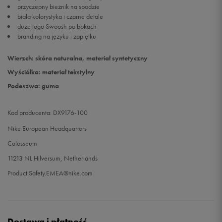
przyczepny bieżnik na spodzie
biała kolorystyka i czarne detale
42
27 cm
Powiadom o dostępności
duże logo Swoosh po bokach
branding na języku i zapiętku
42,5
27,5 cm
Powiadom o dostępności
Wierzch: skóra naturalna, materiał syntetyczny
Wyściółka: materiał tekstylny
44
28,5 cm
Powiadom o dostępności
Podeszwa: guma
Kod producenta: DX9176-100
Nike European Headquarters
Colosseum
11213 NL Hilversum, Netherlands
Product.Safety.EMEA@nike.com
Dostawa i płatność