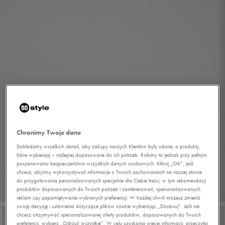
Chronimy Twoje dane
Dokładamy wszelkich starań, aby zakupy naszych Klientów były udane, a produkty,
które wybierają – najlepiej dopasowane do ich potrzeb. Robimy to jednak przy pełnym
poszanowaniu bezpieczeństwa wszystkich danych osobowych. Kliknij „OK”, jeśli
chcesz, abyśmy wykorzystywali informacje o Twoich zachowaniach na naszej stronie
do przygotowania personalizowanych specjalnie dla Ciebie treści, w tym rekomendacji
produktów dopasowanych do Twoich potrzeb i zainteresowań, spersonalizowanych
1/7
reklam czy zapamiętywanie wybranych preferencji. W każdej chwili możesz zmienić
swoją decyzję i ustawienia dotyczące plików cookie wybierając „Dostosuj”. Jeśli nie
chcesz otrzymywać spersonalizowanej oferty produktów, dopasowanych do Twoich
preferencji, wybierz „Odrzuć wszystkie”. W celu uzyskania więcej informacji, przeczytaj