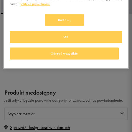
naszą
politykę prywatności.
Dostosuj
NIKE GAMMA FORCE
OK
5.0
(
52
)
299,99
zł
z Vat
Odrzuć wszystkie
+ 1500 PKT W
KLUBIE 50 STYLE
Produkt niedostępny
Jeśli artykuł będzie ponownie dostępny, otrzymasz od nas powiadomienie.
Wybierz rozmiar
Sprawdź dostępność w salonach
Rozmiary EU
Rozmiary US