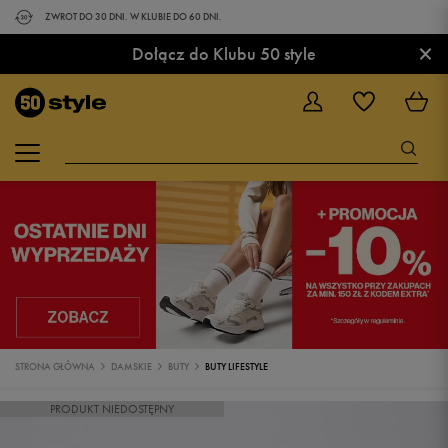
ZWROT DO 30 DNI. W KLUBIE DO 60 DNI.
×
Dołącz do Klubu 50 style
STRONA GŁÓWNA
DAMSKIE
BUTY
BUTY LIFESTYLE
PRODUKT NIEDOSTĘPNY