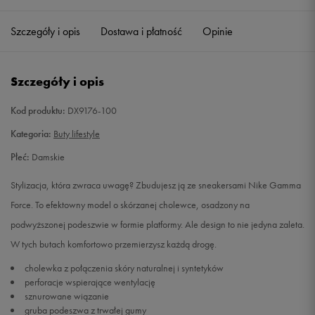
36
22,5 cm
Powiadom o dostępności
Szczegóły i opis
Dostawa i płatność
Opinie
36,5
23 cm
Powiadom o dostępności
Szczegóły i opis
37,5
23,5 cm
Powiadom o dostępności
Kod produktu:
DX9176-100
38
24 cm
Powiadom o dostępności
Kategoria:
Buty lifestyle
Płeć:
Damskie
38,5
24,5 cm
Powiadom o dostępności
Stylizacja, która zwraca uwagę? Zbudujesz ją ze sneakersami Nike Gamma
39
25 cm
Powiadom o dostępności
Force. To efektowny model o skórzanej cholewce, osadzony na
podwyższonej podeszwie w formie platformy. Ale design to nie jedyna zaleta.
40
25,5 cm
Powiadom o dostępności
W tych butach komfortowo przemierzysz każdą drogę.
cholewka z połączenia skóry naturalnej i syntetyków
40,5
26 cm
Powiadom o dostępności
perforacje wspierające wentylację
sznurowane wiązanie
gruba podeszwa z trwałej gumy
41
26,5 cm
Powiadom o dostępności