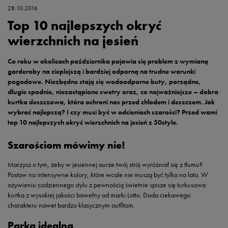
28.10.2016
Top 10 najlepszych okryć
wierzchnich na jesień
Co roku w okolicach października pojawia się problem z wymianą
garderoby na cieplejszą i bardziej odporną na trudne warunki
pogodowe. Niezbędne stają się wodoodporne buty, porządne,
długie spodnie, niezastąpione swetry oraz, co najważniejsze – dobra
kurtka deszczowa, która ochroni nas przed chłodem i deszczem. Jak
wybrać najlepszą? I czy musi być w odcieniach szarości? Przed wami
top 10 najlepszych okryć wierzchnich na jesień z 50style.
Szarościom mówimy nie!
Marzysz o tym, żeby w jesiennej aurze twój strój wyróżniał się z tłumu?
Postaw na intensywne kolory, które wcale nie muszą być tylko na lato. W
ożywieniu codziennego stylu z pewnością świetnie spisze się turkusowa
kurtka z wysokiej jakości bawełny od marki Lotto. Doda ciekawego
charakteru nawet bardzo klasycznym outfitom.
Parka idealna