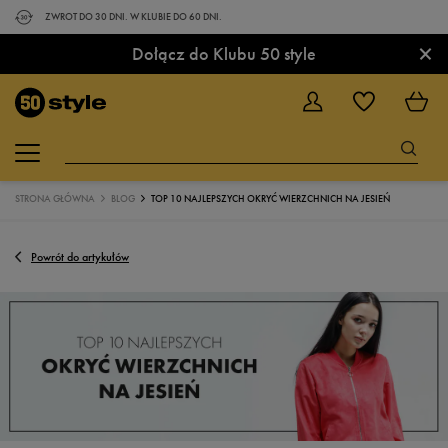
ZWROT DO 30 DNI. W KLUBIE DO 60 DNI.
×
Dołącz do Klubu 50 style
STRONA GŁÓWNA
BLOG
TOP 10 NAJLEPSZYCH OKRYĆ WIERZCHNICH NA JESIEŃ
Powrót do artykułów