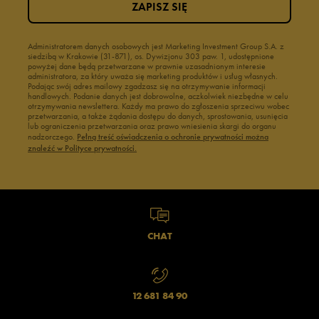
ZAPISZ SIĘ
Administratorem danych osobowych jest Marketing Investment Group S.A. z
siedzibą w Krakowie (31-871), os. Dywizjonu 303 paw. 1, udostępnione
powyżej dane będą przetwarzane w prawnie uzasadnionym interesie
administratora, za który uważa się marketing produktów i usług własnych.
Podając swój adres mailowy zgadzasz się na otrzymywanie informacji
handlowych. Podanie danych jest dobrowolne, aczkolwiek niezbędne w celu
otrzymywania newslettera. Każdy ma prawo do zgłoszenia sprzeciwu wobec
przetwarzania, a także żądania dostępu do danych, sprostowania, usunięcia
lub ograniczenia przetwarzania oraz prawo wniesienia skargi do organu
nadzorczego.
Pełną treść oświadczenia o ochronie prywatności można
znaleźć w Polityce prywatności.
CHAT
12 681 84 90