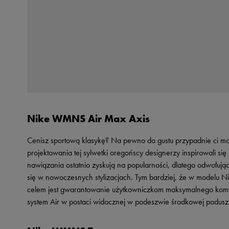
Nike WMNS Air Max Axis
Cenisz sportową klasykę? Na pewno do gustu przypadnie ci m
projektowania tej sylwetki oregońscy designerzy inspirowali s
nawiązania ostatnio zyskują na popularności, dlatego odwołując
się w nowoczesnych stylizacjach. Tym bardziej, że w modelu 
celem jest gwarantowanie użytkowniczkom maksymalnego komfo
system Air w postaci widocznej w podeszwie środkowej podusz