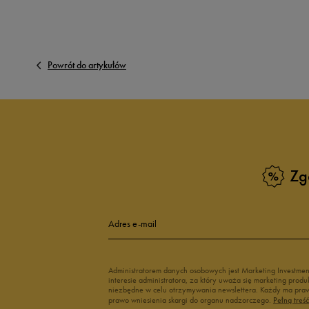
Powrót do artykułów
Zg
Adres e-mail
Administratorem danych osobowych jest Marketing Investme
interesie administratora, za który uważa się marketing pro
niezbędne w celu otrzymywania newslettera. Każdy ma prawo
prawo wniesienia skargi do organu nadzorczego.
Pełną treś