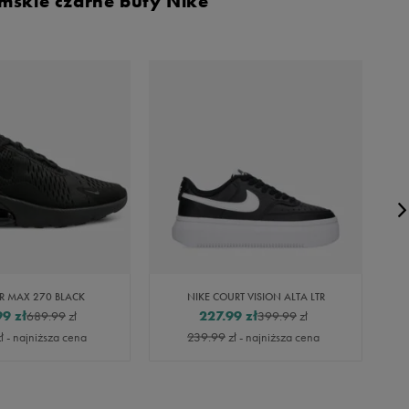
mskie czarne buty Nike
IR MAX 270 BLACK
NIKE COURT VISION ALTA LTR
99
zł
227.99
zł
689.99
zł
399.99
zł
ł
- najniższa cena
239.99
zł
- najniższa cena