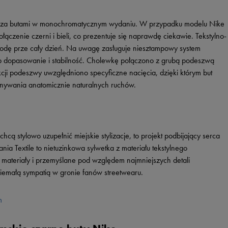
dają za butami w monochromatycznym wydaniu. W przypadku modelu Nike
czenie czerni i bieli, co prezentuje się naprawdę ciekawie. Tekstylno-
odę prze cały dzień. Na uwagę zasługuje niesztampowy system
ób dopasowanie i stabilność. Cholewkę połączono z grubą podeszwą
cji podeszwy uwzględniono specyficzne nacięcia, dzięki którym but
nywania anatomicznie naturalnych ruchów.
cą stylowo uzupełnić miejskie stylizacje, to projekt podbijający serca
 Textile to nietuzinkowa sylwetka z materiału tekstylnego
 materiały i przemyślane pod względem najmniejszych detali
niemałą sympatią w gronie fanów streetwearu.
m