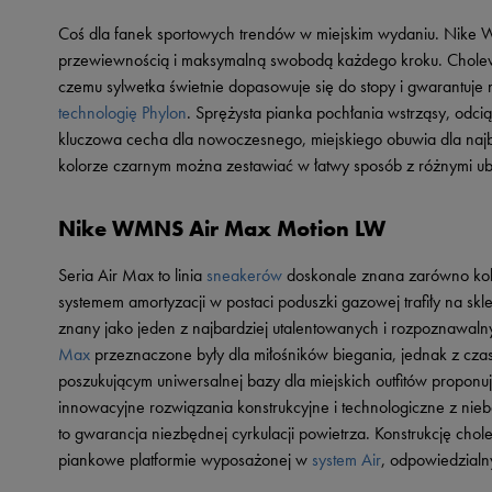
Skechers
Coś dla fanek sportowych trendów w miejskim wydaniu. Nike WM
Timberland
przewiewnością i maksymalną swobodą każdego kroku. Cholew
czemu sylwetka świetnie dopasowuje się do stopy i gwarantuj
Umbro
technologię Phylon
. Sprężysta pianka pochłania wstrząsy, odci
Under Armour
kluczowa cecha dla nowoczesnego, miejskiego obuwia dla na
Up8
kolorze czarnym można zestawiać w łatwy sposób z różnymi ub
U.S. Polo ASSN.
Nike WMNS Air Max Motion LW
Vans
Seria Air Max to linia
sneakerów
doskonale znana zarówno kob
systemem amortyzacji w postaci poduszki gazowej trafiły na skl
znany jako jeden z najbardziej utalentowanych i rozpoznawa
Max
przeznaczone były dla miłośników biegania, jednak z cza
poszukującym uniwersalnej bazy dla miejskich outfitów propo
innowacyjne rozwiązania konstrukcyjne i technologiczne z nie
to gwarancja niezbędnej cyrkulacji powietrza. Konstrukcję c
piankowe platformie wyposażonej w
system Air
, odpowiedzialn