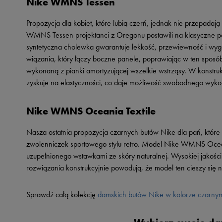
Nike WMNS Tessen
Propozycja dla kobiet, które lubią czerń, jednak nie przepa
WMNS Tessen projektanci z Oregonu postawili na klasyczne połą
syntetyczna cholewka gwarantuje lekkość, przewiewność i wyg
wiązania, który łączy boczne panele, poprawiając w ten spos
wykonaną z pianki amortyzującej wszelkie wstrząsy. W konstruk
zyskuje na elastyczności, co daje możliwość swobodnego wyko
Nike WMNS Oceania Textile
Nasza ostatnia propozycja czarnych butów Nike dla pań, które ch
zwolenniczek sportowego stylu retro. Model Nike WMNS Oceania
uzupełnionego wstawkami ze skóry naturalnej. Wysokiej jakości
rozwiązania konstrukcyjnie powodują, że model ten cieszy się 
Sprawdź całą kolekcję
damskich butów Nike w kolorze czarny