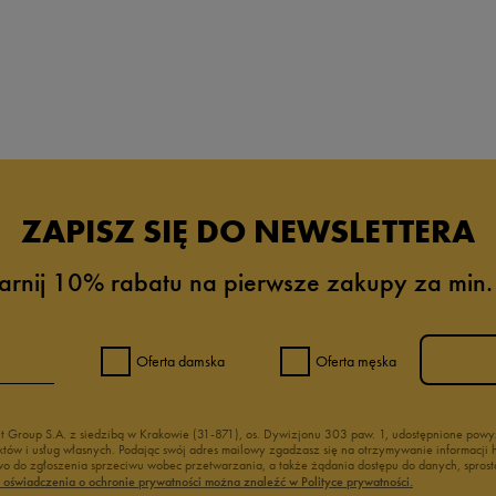
ZAPISZ SIĘ DO NEWSLETTERA
arnij 10% rabatu na pierwsze zakupy za min.
Oferta damska
Oferta męska
nt Group S.A. z siedzibą w Krakowie (31-871), os. Dywizjonu 303 paw. 1, udostępnione po
duktów i usług własnych. Podając swój adres mailowy zgadzasz się na otrzymywanie informacj
 do zgłoszenia sprzeciwu wobec przetwarzania, a także żądania dostępu do danych, sprost
ć oświadczenia o ochronie prywatności można znaleźć w Polityce prywatności.