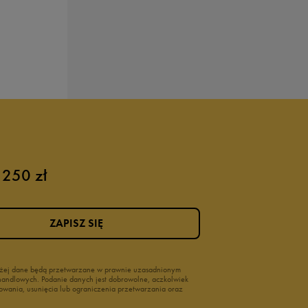
 250 zł
ZAPISZ SIĘ
wyżej dane będą przetwarzane w prawnie uzasadnionym
i handlowych. Podanie danych jest dobrowolne, aczkolwiek
owania, usunięcia lub ograniczenia przetwarzania oraz