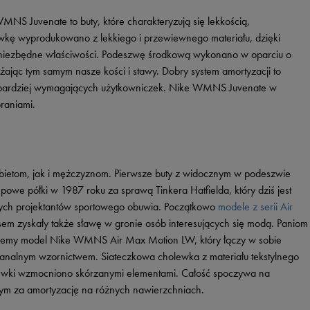
Vans
Timberland
NS Juvenate to buty, które charakteryzują się lekkością,
Umbro
kę wyprodukowano z lekkiego i przewiewnego materiału, dzięki
e niezbędne właściwości. Podeszwę środkową wykonano w oparciu o
Under Armour
ążając tym samym nasze kości i stawy. Dobry system amortyzacji to
Up8
jbardziej wymagających użytkowniczek. Nike WMNS Juvenate w
U.S. Polo ASSN.
raniami.
Vans
ietom, jak i mężczyznom. Pierwsze buty z widocznym w podeszwie
epowe półki w 1987 roku za sprawą Tinkera Hatfielda, który dziś jest
lnych projektantów sportowego obuwia. Początkowo
modele z serii Air
sem zyskały także sławę w gronie osób interesujących się modą. Paniom
nujemy model Nike WMNS Air Max Motion LW, który łączy w sobie
banalnym wzornictwem. Siateczkowa cholewka z materiału tekstylnego
holewki wzmocniono skórzanymi elementami. Całość spoczywa na
ym za amortyzację na różnych nawierzchniach.