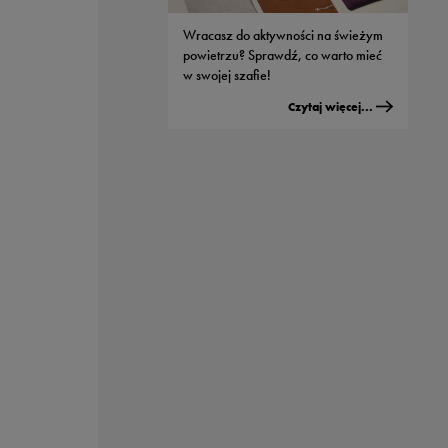
modeli od Nike
Wracasz do aktywności na świeżym
Czytaj więcej...
powietrzu? Sprawdź, co warto mieć
w swojej szafie!
Czytaj więcej...
Męskie buty adidas - jaki model
wybrać do streetwearowych
stylizacji?
Czytaj więcej...
Sportowe nerki - dlaczego wszyscy je
kochają?