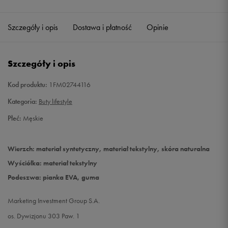
Szczegóły i opis
Dostawa i płatność
Opinie
Szczegóły i opis
Kod produktu:
1FM02744116
Kategoria:
Buty lifestyle
Płeć:
Męskie
Wierzch: materiał syntetyczny, materiał tekstylny, skóra naturalna
Wyściółka: materiał tekstylny
Podeszwa: pianka EVA, guma
Marketing Investment Group S.A.
os. Dywizjonu 303 Paw. 1