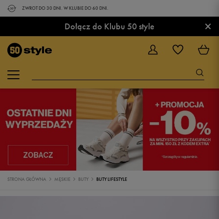
ZWROT DO 30 DNI. W KLUBIE DO 60 DNI.
×
Dołącz do Klubu 50 style
STRONA GŁÓWNA
MĘSKIE
BUTY
BUTY LIFESTYLE