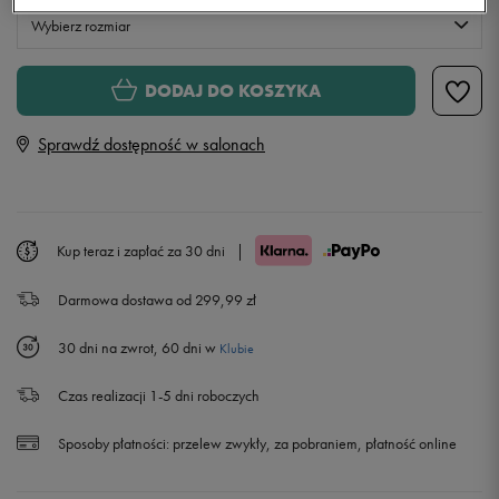
Wybierz rozmiar
Rozmiary EU
Rozmiary US
DODAJ DO KOSZYKA
41
26 cm
Powiadom o dostępności
Sprawdź dostępność w salonach
42
27 cm
Powiadom o dostępności
43
28 cm
Powiadom o dostępności
Kup teraz i zapłać za 30 dni
|
Darmowa dostawa od 299,99 zł
44
28,5 cm
Powiadom o dostępności
30 dni na zwrot, 60 dni w
Klubie
45
29,5 cm
Powiadom o dostępności
Czas realizacji 1-5 dni roboczych
46
30 cm
Sposoby płatności:
przelew zwykły, za pobraniem, płatność online