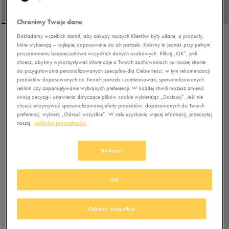
Chronimy Twoje dane
Dokładamy wszelkich starań, aby zakupy naszych Klientów były udane, a produkty,
które wybierają – najlepiej dopasowane do ich potrzeb. Robimy to jednak przy pełnym
FILA ZAGATO V3
poszanowaniu bezpieczeństwa wszystkich danych osobowych. Kliknij „OK”, jeśli
chcesz, abyśmy wykorzystywali informacje o Twoich zachowaniach na naszej stronie
do przygotowania personalizowanych specjalnie dla Ciebie treści, w tym rekomendacji
produktów dopasowanych do Twoich potrzeb i zainteresowań, spersonalizowanych
5.0
(
6
)
reklam czy zapamiętywanie wybranych preferencji. W każdej chwili możesz zmienić
104,99
zł
z Vat
swoją decyzję i ustawienia dotyczące plików cookie wybierając „Dostosuj”. Jeśli nie
chcesz otrzymywać spersonalizowanej oferty produktów, dopasowanych do Twoich
127,49
zł
-18%
(najniższa cena od momentu wprowadzenia produktu)
preferencji, wybierz „Odrzuć wszystkie”. W celu uzyskania więcej informacji, przeczytaj
139,99
zł
-25%
(cena bezpośrednio przed promocją)
naszą
politykę prywatności.
+ 700 PKT W
KLUBIE 50 STYLE
Dostosuj
Kolor:
biały
OK
Odrzuć wszystkie