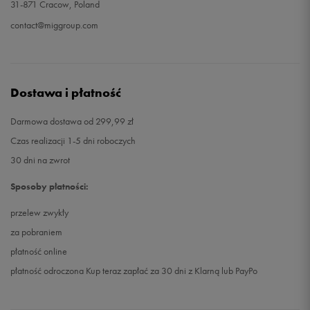
31-871 Cracow, Poland
contact@miggroup.com
Dostawa i płatność
Darmowa dostawa od 299,99 zł
Czas realizacji 1-5 dni roboczych
30 dni na zwrot
Sposoby płatności:
przelew zwykły
za pobraniem
płatność online
płatność odroczona Kup teraz zapłać za 30 dni z Klarną lub PayPo