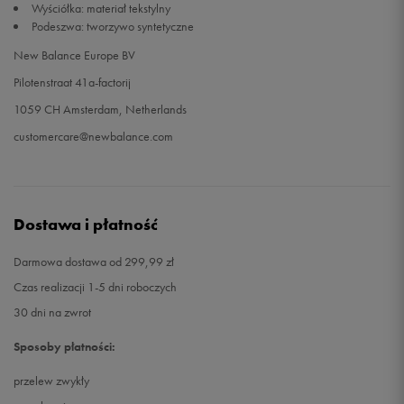
Wyściółka: materiał tekstylny
Podeszwa: tworzywo syntetyczne
33,5
20 cm
Powiadom o dostępności
New Balance Europe BV
Pilotenstraat 41a-factorij
34,5
20,5 cm
Powiadom o dostępności
1059 CH Amsterdam, Netherlands
35
21 cm
Powiadom o dostępności
customercare@newbalance.com
35,5
21,5 cm
Powiadom o dostępności
Dostawa i płatność
36
22 cm
Powiadom o dostępności
Darmowa dostawa od 299,99 zł
37
22,5 cm
Powiadom o dostępności
Czas realizacji 1-5 dni roboczych
30 dni na zwrot
37,5
23 cm
Powiadom o dostępności
Sposoby płatności:
38
23,5 cm
Powiadom o dostępności
przelew zwykły