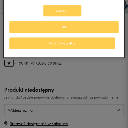
Dostosuj
NEW BALANCE
OK
KV500BVBY
Odrzuć wszystkie
0.0
(
0
)
19,99
zł
z Vat
+ 100 PKT W
KLUBIE 50 STYLE
Produkt niedostępny
Jeśli artykuł będzie ponownie dostępny, otrzymasz od nas powiadomienie.
Wybierz rozmiar
Sprawdź dostępność w salonach
Rozmiary EU
Rozmiary US