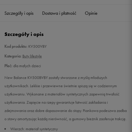
28
16,5 cm
Powiadom o dostępności
Szczegóły i opis
Dostawa i płatność
Opinie
28,5
17 cm
Powiadom o dostępności
Szczegóły i opis
29
17,5 cm
Powiadom o dostępności
Kod produktu:
KV500VBY
30
17,5 cm
Powiadom o dostępności
Kategoria:
Buty lifestyle
Płeć:
dla małych dzieci
30,5
18 cm
Powiadom o dostępności
New Balance KV500BVBY zostały stworzone z myślą młodszych
31
18,5 cm
Powiadom o dostępności
użytkownikach. Lekkie i przewiewne świetnie spiszą się w codziennym
użytkowaniu. Wykonane z materiałów syntetycznych zapewnią trwałość
32
19 cm
Powiadom o dostępności
użytkowania. Zapięcie na rzepy gwarantuje łatwość zakładania i
zdejmowania oraz dobre dopasowanie do stopy. Piankowa podeszwa zadba
32,5
19 cm
Powiadom o dostępności
o stawy amortyzując każdą nierówność, a gumowy bieżnik zaoferuje trakcję.
Wierzch: materiał syntetyczny
33
19,5 cm
Powiadom o dostępności