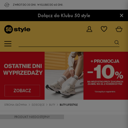
ZWROT DO 30 DNI. W KLUBIE DO 60 DNI.
×
Dołącz do Klubu 50 style
STRONA GŁÓWNA
DZIECIĘCE
BUTY
BUTY LIFESTYLE
PRODUKT NIEDOSTĘPNY