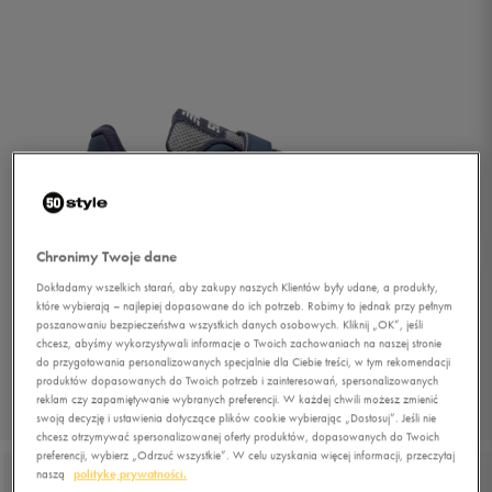
Chronimy Twoje dane
Dokładamy wszelkich starań, aby zakupy naszych Klientów były udane, a produkty,
które wybierają – najlepiej dopasowane do ich potrzeb. Robimy to jednak przy pełnym
poszanowaniu bezpieczeństwa wszystkich danych osobowych. Kliknij „OK”, jeśli
chcesz, abyśmy wykorzystywali informacje o Twoich zachowaniach na naszej stronie
do przygotowania personalizowanych specjalnie dla Ciebie treści, w tym rekomendacji
produktów dopasowanych do Twoich potrzeb i zainteresowań, spersonalizowanych
reklam czy zapamiętywanie wybranych preferencji. W każdej chwili możesz zmienić
1/6
swoją decyzję i ustawienia dotyczące plików cookie wybierając „Dostosuj”. Jeśli nie
chcesz otrzymywać spersonalizowanej oferty produktów, dopasowanych do Twoich
preferencji, wybierz „Odrzuć wszystkie”. W celu uzyskania więcej informacji, przeczytaj
naszą
politykę prywatności.