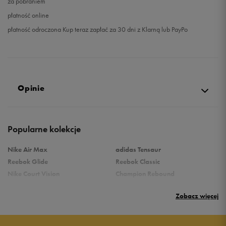
za pobraniem
38,5
24 cm
Powiadom o dostępności
płatność online
płatność odroczona Kup teraz zapłać za 30 dni z Klarną lub PayPo
Opinie
Produkt nie posiada recenzji
Popularne kolekcje
Nike Air Max
adidas Tensaur
Reebok Glide
Reebok Classic
Nike Court Vision
Champion Rebound
Reebok Court Advance
Nike Air Max Systm
Zobacz więcej
Umbro Follow
adidas Grand Court
Puma Rebound
New Balance 373
Nike Star Runner
Vans Filmore