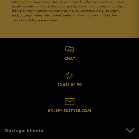
otrzymywania newslettera. Każdy ma prawo do zgłoszenia sprzeciwu wobec
przetwarzania, a także żądania dostępu do danych, sprostowania, usunięcia
lub ograniczenia przetwarzania oraz prawo wniesienia skargi do organu
nadzorczego.
Pełną treść oświadczenia o ochronie prywatności można
znaleźć w Polityce prywatności.
CHAT
12 681 84 90
SKLEP@50STYLE.COM
Obsługa klienta