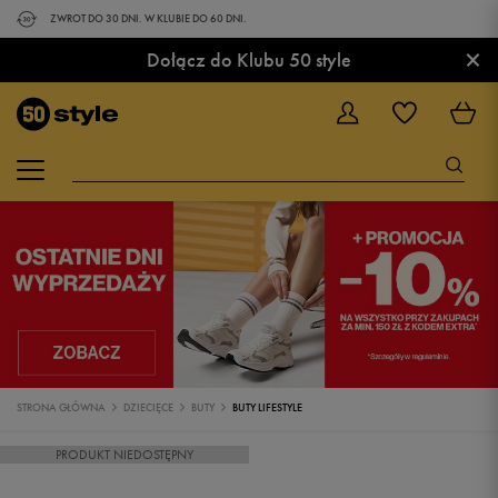
ZWROT DO 30 DNI. W KLUBIE DO 60 DNI.
×
Dołącz do Klubu 50 style
STRONA GŁÓWNA
DZIECIĘCE
BUTY
BUTY LIFESTYLE
PRODUKT NIEDOSTĘPNY