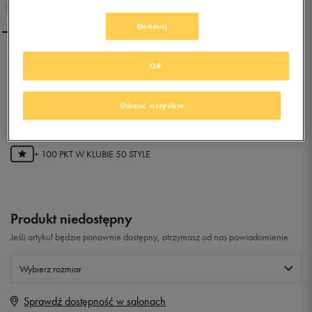
Dostosuj
NIKE COURT BOROUGH
OK
LOW(GS)
Odrzuć wszystkie
0.0
(
0
)
19,99
zł
z Vat
+ 100 PKT W
KLUBIE 50 STYLE
Produkt niedostępny
Jeśli artykuł będzie ponownie dostępny, otrzymasz od nas powiadomienie.
Wybierz rozmiar
Sprawdź dostępność w salonach
Rozmiary EU
Rozmiary US