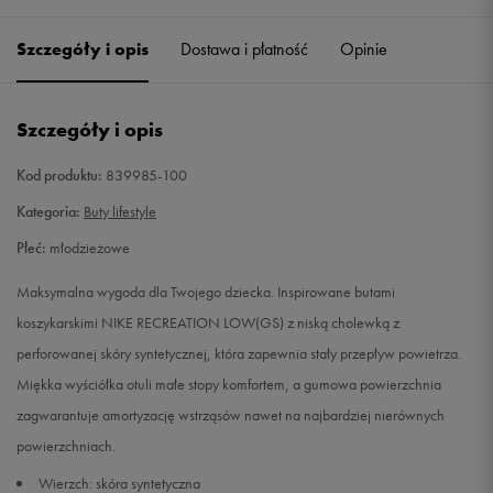
32
20 cm
Powiadom o dostępności
Szczegóły i opis
Dostawa i płatność
Opinie
33
20,5 cm
Powiadom o dostępności
Szczegóły i opis
33,5
21 cm
Powiadom o dostępności
Kod produktu:
839985-100
35,5
22,5 cm
Powiadom o dostępności
Kategoria:
Buty lifestyle
Płeć:
młodzieżowe
36
23 cm
Powiadom o dostępności
Maksymalna wygoda dla Twojego dziecka. Inspirowane butami
36,5
23,5 cm
Powiadom o dostępności
koszykarskimi NIKE RECREATION LOW(GS) z niską cholewką z
perforowanej skóry syntetycznej, która zapewnia stały przepływ powietrza.
37,5
23,5 cm
Powiadom o dostępności
Miękka wyściółka otuli małe stopy komfortem, a gumowa powierzchnia
zagwarantuje amortyzację wstrząsów nawet na najbardziej nierównych
38
24 cm
Powiadom o dostępności
powierzchniach.
Wierzch: skóra syntetyczna
38,5
24 cm
Powiadom o dostępności