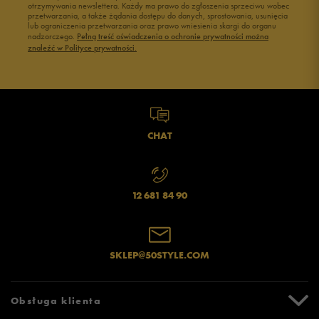
otrzymywania newslettera. Każdy ma prawo do zgłoszenia sprzeciwu wobec
przetwarzania, a także żądania dostępu do danych, sprostowania, usunięcia
lub ograniczenia przetwarzania oraz prawo wniesienia skargi do organu
nadzorczego.
Pełną treść oświadczenia o ochronie prywatności można
znaleźć w Polityce prywatności.
CHAT
12 681 84 90
SKLEP@50STYLE.COM
Obsługa klienta