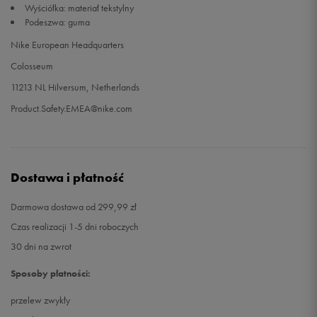
Wyściółka: materiał tekstylny
Podeszwa: guma
39
24,5 cm
Powiadom o dostępności
Nike European Headquarters
Colosseum
40
25 cm
Powiadom o dostępności
11213 NL Hilversum, Netherlands
Product.Safety.EMEA@nike.com
Dostawa i płatność
Darmowa dostawa od 299,99 zł
Czas realizacji 1-5 dni roboczych
30 dni na zwrot
Sposoby płatności:
przelew zwykły