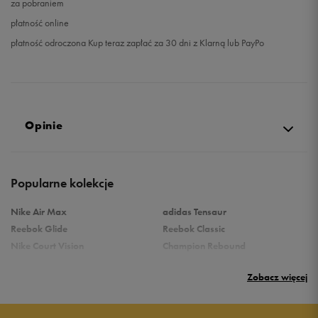
za pobraniem
płatność online
płatność odroczona Kup teraz zapłać za 30 dni z Klarną lub PayPo
Opinie
Produkt nie posiada recenzji
Popularne kolekcje
Nike Air Max
adidas Tensaur
Reebok Glide
Reebok Classic
Nike Court Vision
Champion Rebound
Reebok Court Advance
Nike Air Max Systm
Zobacz więcej
Umbro Follow
adidas Grand Court
Puma Rebound
New Balance 373
Nike Star Runner
Vans Filmore