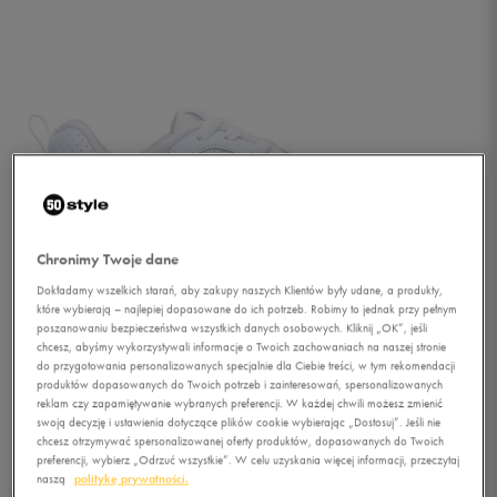
Chronimy Twoje dane
Dokładamy wszelkich starań, aby zakupy naszych Klientów były udane, a produkty,
które wybierają – najlepiej dopasowane do ich potrzeb. Robimy to jednak przy pełnym
poszanowaniu bezpieczeństwa wszystkich danych osobowych. Kliknij „OK”, jeśli
chcesz, abyśmy wykorzystywali informacje o Twoich zachowaniach na naszej stronie
do przygotowania personalizowanych specjalnie dla Ciebie treści, w tym rekomendacji
produktów dopasowanych do Twoich potrzeb i zainteresowań, spersonalizowanych
reklam czy zapamiętywanie wybranych preferencji. W każdej chwili możesz zmienić
1/5
swoją decyzję i ustawienia dotyczące plików cookie wybierając „Dostosuj”. Jeśli nie
chcesz otrzymywać spersonalizowanej oferty produktów, dopasowanych do Twoich
preferencji, wybierz „Odrzuć wszystkie”. W celu uzyskania więcej informacji, przeczytaj
naszą
politykę prywatności.