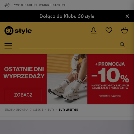
ZWROT DO 30 DNI. W KLUBIE DO 60 DNI.
×
Dołącz do Klubu 50 style
STRONA GŁÓWNA
MĘSKIE
BUTY
BUTY LIFESTYLE