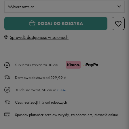
Wybierz rozmiar
Rozmiary EU
Rozmiary US
DODAJ DO KOSZYKA
41
26 cm
Powiadom o dostępności
Sprawdź dostępność w salonach
42
26,5 cm
Powiadom o dostępności
42,5
27 cm
Powiadom o dostępności
Kup teraz i zapłać za 30 dni
|
Darmowa dostawa od 299,99 zł
43
27,5 cm
Powiadom o dostępności
30 dni na zwrot, 60 dni w
Klubie
44
28 cm
Powiadom o dostępności
Czas realizacji 1-5 dni roboczych
44,5
28,5 cm
Sposoby płatności:
przelew zwykły, za pobraniem, płatność online
45
29 cm
Powiadom o dostępności