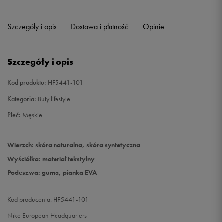
45,5
29,5 cm
Powiadom o dostępności
Szczegóły i opis
Dostawa i płatność
Opinie
46
30 cm
Powiadom o dostępności
Szczegóły i opis
Kod produktu:
HF5441-101
Kategoria:
Buty lifestyle
Płeć:
Męskie
Wierzch: skóra naturalna, skóra syntetyczna
Wyściółka: materiał tekstylny
Podeszwa: guma, pianka EVA
Kod producenta: HF5441-101
Nike European Headquarters