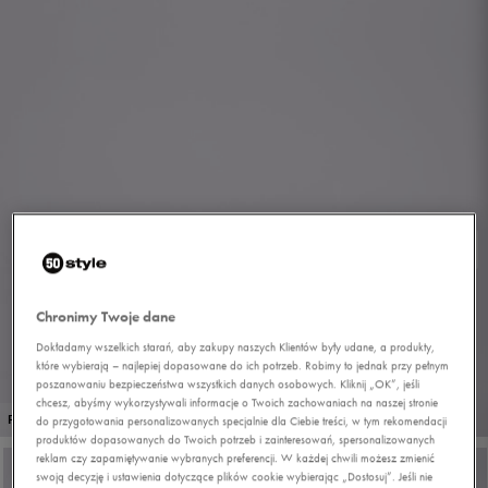
Chronimy Twoje dane
Dokładamy wszelkich starań, aby zakupy naszych Klientów były udane, a produkty,
które wybierają – najlepiej dopasowane do ich potrzeb. Robimy to jednak przy pełnym
poszanowaniu bezpieczeństwa wszystkich danych osobowych. Kliknij „OK”, jeśli
chcesz, abyśmy wykorzystywali informacje o Twoich zachowaniach na naszej stronie
1/8
PROMO: DO -30%
do przygotowania personalizowanych specjalnie dla Ciebie treści, w tym rekomendacji
produktów dopasowanych do Twoich potrzeb i zainteresowań, spersonalizowanych
reklam czy zapamiętywanie wybranych preferencji. W każdej chwili możesz zmienić
swoją decyzję i ustawienia dotyczące plików cookie wybierając „Dostosuj”. Jeśli nie