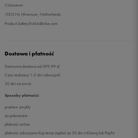
Colosseum
11213 NL Hilversum, Netherlands
Product.Safety.EMEA@nike.com
Dostawa i płatność
Darmowa dostawa od 299,99 zł
Czas realizacji 1-5 dni roboczych
30 dni na zwrot
Sposoby płatności:
przelew zwykły
za pobraniem
płatność online
płatność odroczona Kup teraz zapłać za 30 dni z Klarną lub PayPo