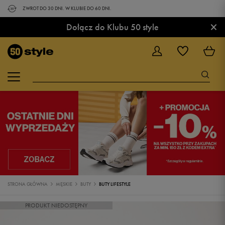
ZWROT DO 30 DNI. W KLUBIE DO 60 DNI.
×
Dołącz do Klubu 50 style
STRONA GŁÓWNA
MĘSKIE
BUTY
BUTY LIFESTYLE
PRODUKT NIEDOSTĘPNY