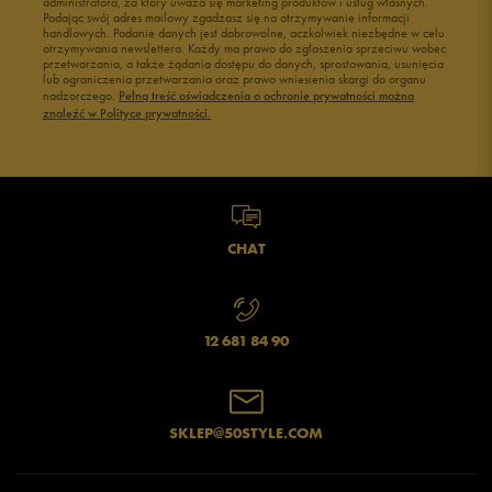
administratora, za który uważa się marketing produktów i usług własnych.
Buty męskie 45
Buty męskie 46
Podając swój adres mailowy zgadzasz się na otrzymywanie informacji
handlowych. Podanie danych jest dobrowolne, aczkolwiek niezbędne w celu
otrzymywania newslettera. Każdy ma prawo do zgłoszenia sprzeciwu wobec
przetwarzania, a także żądania dostępu do danych, sprostowania, usunięcia
lub ograniczenia przetwarzania oraz prawo wniesienia skargi do organu
nadzorczego.
Pełną treść oświadczenia o ochronie prywatności można
znaleźć w Polityce prywatności.
CHAT
12 681 84 90
SKLEP@50STYLE.COM