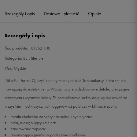
38,5
24 cm
Powiadom o dostępności
Szczegóły i opis
Dostawa i płatność
Opinie
39
24,5 cm
Powiadom o dostępności
Szczegóły i opis
40
25 cm
Powiadom o dostępności
Kod produktu:
FB1362-100
40,5
25,5 cm
Powiadom o dostępności
Kategoria:
Buty lifestyle
Płeć:
Męskie
41
26 cm
Powiadom o dostępności
Nike Full Force LO, czyli kolejny mocny debiut. To sneakersy, które śmiało
42
26,5 cm
Powiadom o dostępności
nawiązują do estetyki retro. Wyróżniają je oldschoolowe detale, precyzyjne
przeszycia i wyraziste kolory. Te bestsellerowe kicksy dają się miksować ze
42,5
27 cm
Powiadom o dostępności
wszystkim – od klasycznych joggerów aż po bluzy w klimacie sporty.
trwała cholewka ze skóry naturalnej i syntetycznej
43
27,5 cm
Powiadom o dostępności
niski, niekrępujący kołnierz
sznurowane zapięcie
amortyzująca pianka w podeszwie środkowej
44
28 cm
Powiadom o dostępności