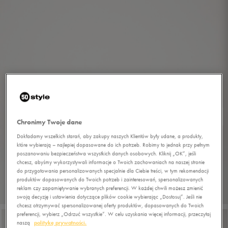
Chronimy Twoje dane
Dokładamy wszelkich starań, aby zakupy naszych Klientów były udane, a produkty,
które wybierają – najlepiej dopasowane do ich potrzeb. Robimy to jednak przy pełnym
poszanowaniu bezpieczeństwa wszystkich danych osobowych. Kliknij „OK”, jeśli
chcesz, abyśmy wykorzystywali informacje o Twoich zachowaniach na naszej stronie
do przygotowania personalizowanych specjalnie dla Ciebie treści, w tym rekomendacji
produktów dopasowanych do Twoich potrzeb i zainteresowań, spersonalizowanych
reklam czy zapamiętywanie wybranych preferencji. W każdej chwili możesz zmienić
1/8
swoją decyzję i ustawienia dotyczące plików cookie wybierając „Dostosuj”. Jeśli nie
chcesz otrzymywać spersonalizowanej oferty produktów, dopasowanych do Twoich
preferencji, wybierz „Odrzuć wszystkie”. W celu uzyskania więcej informacji, przeczytaj
naszą
politykę prywatności.