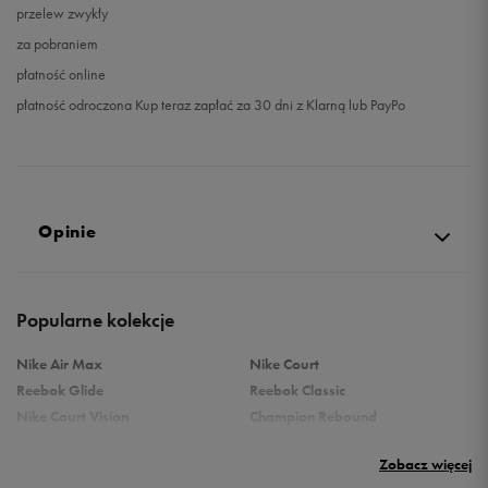
przelew zwykły
za pobraniem
płatność online
płatność odroczona Kup teraz zapłać za 30 dni z Klarną lub PayPo
Opinie
Produkt nie posiada recenzji
Popularne kolekcje
Nike Air Max
Nike Court
Reebok Glide
Reebok Classic
Nike Court Vision
Champion Rebound
Reebok Court Advance
Nike Air Max Systm
Zobacz więcej
adidas Terrex
adidas Grand Court