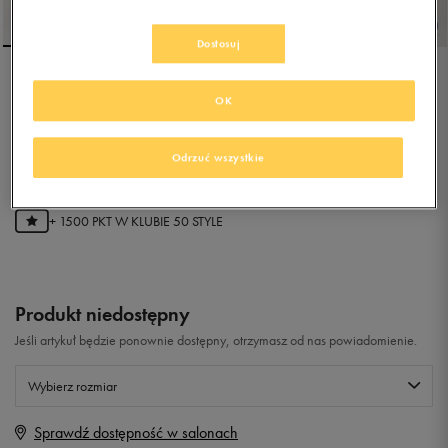
Dostosuj
NIKE FULL FORCE LO
OK
0.0
Odrzuć wszystkie
(
0
)
299,99
zł
z Vat
+ 1500 PKT W
KLUBIE 50 STYLE
Produkt niedostępny
Jeśli artykuł będzie ponownie dostępny, otrzymasz od nas powiadomienie.
Wybierz rozmiar
Sprawdź dostępność w salonach
Rozmiary EU
Rozmiary US