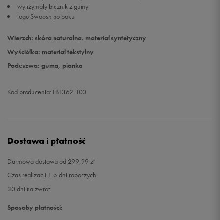
wytrzymały bieżnik z gumy
logo Swoosh po boku
44,5
28,5 cm
Powiadom o dostępności
Wierzch: skóra naturalna, materiał syntetyczny
45
29 cm
Powiadom o dostępności
Wyściółka: materiał tekstylny
Podeszwa: guma, pianka
45,5
29,5 cm
Powiadom o dostępności
Kod producenta: FB1362-100
46
30 cm
Powiadom o dostępności
47
30,5 cm
Powiadom o dostępności
Dostawa i płatność
47,5
31 cm
Powiadom o dostępności
Darmowa dostawa od 299,99 zł
48,5
32 cm
Powiadom o dostępności
Czas realizacji 1-5 dni roboczych
30 dni na zwrot
49,5
33 cm
Powiadom o dostępności
Sposoby płatności: