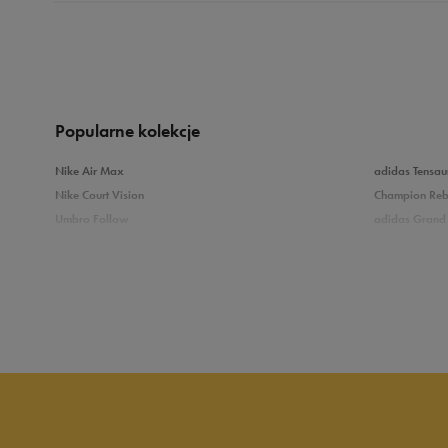
Produkt nie posia
Popularne kolekcje
Nike Air Max
adidas Tensau
Nike Court Vision
Champion Re
Umbro Follow
adidas Grand 
Nike Star Runner
Vans Filmore
adidas Breaknet
Vans Seldan
Zobacz również
Buty adidas dziecięce
Buty Fila dla d
Buty Puma dla dzieci
Buty dziecięc
Vans dla dzieci
Buty Vans na 
Buty Marvel
Świecące buty