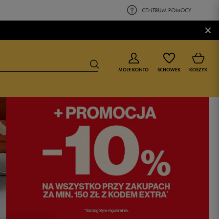
CENTRUM POMOCY
×
MOJE KONTO
SCHOWEK
KOSZYK
BUTY DLA CHŁOPCA
BUTY DLA DZIEWCZYNKI
0-4 lat
0-4 lat
4-8 lat
4-8 lat
9-16 lat
9-16 lat