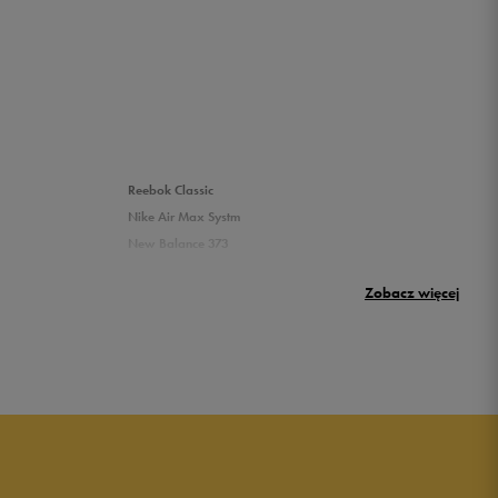
Reebok Classic
Nike Air Max Systm
New Balance 373
Puma Rickie
Zobacz więcej
New Balance 500
Buty Nike dziecięce
Buty dla niemowląt
Buty na rzepy
Świecące buty