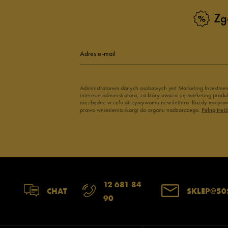
Buty do wody dla dzieci
Zg
Adres e-mail
Administratorem danych osobowych jest Marketing Investme
interesie administratora, za który uważa się marketing pro
niezbędne w celu otrzymywania newslettera. Każdy ma prawo
prawo wniesienia skargi do organu nadzorczego.
Pełną treś
12 681 84
CHAT
SKLEP@50
90