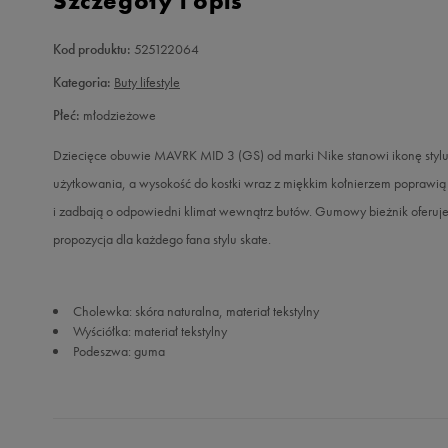
Szczegóły i opis
Kod produktu:
525122064
Kategoria:
Buty lifestyle
Płeć:
młodzieżowe
Dziecięce obuwie MAVRK MID 3 (GS) od marki Nike stanowi ikonę stylu
użytkowania, a wysokość do kostki wraz z miękkim kołnierzem poprawią
i zadbają o odpowiedni klimat wewnątrz butów. Gumowy bieżnik oferuje d
propozycja dla każdego fana stylu skate.
Cholewka: skóra naturalna, materiał tekstylny
Wyściółka: materiał tekstylny
Podeszwa: guma