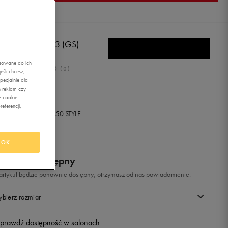
E MAVRK MID 3 (GS)
asowane do ich
0.0
(
0
)
śli chcesz,
ecjalnie dla
ł
z Vat
 reklam czy
w cookie
eferencji,
+ 0 PKT W
KLUBIE 50 STYLE
OK
odukt niedostępny
i artykuł będzie ponownie dostępny, otrzymasz od nas powiadomienie.
bierz rozmiar
prawdź dostępność w salonach
Rozmiary EU
Rozmiary US