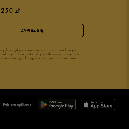
 250 zł
ZAPISZ SIĘ
wyżej dane będą przetwarzane w prawnie uzasadnionym
i handlowych. Podanie danych jest dobrowolne, aczkolwiek
owania, usunięcia lub ograniczenia przetwarzania oraz
Pobierz aplikację