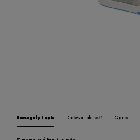
Skechers
Timberland
Umbro
Under Armour
Up8
U.S. Polo ASSN.
Vans
Szczegóły i opis
Dostawa i płatność
Opinie