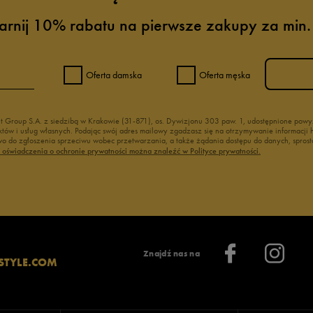
arnij 10% rabatu na pierwsze zakupy za min.
Oferta damska
Oferta męska
nt Group S.A. z siedzibą w Krakowie (31-871), os. Dywizjonu 303 paw. 1, udostępnione po
duktów i usług własnych. Podając swój adres mailowy zgadzasz się na otrzymywanie informacj
 do zgłoszenia sprzeciwu wobec przetwarzania, a także żądania dostępu do danych, sprost
ć oświadczenia o ochronie prywatności można znaleźć w Polityce prywatności.
Znajdź nas na
STYLE.COM