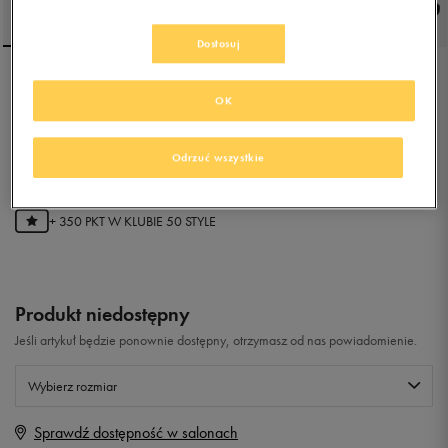
Dostosuj
NIKE MD RUNNER 2 (PS)
OK
0.0
Odrzuć wszystkie
(
0
)
69,99
zł
z Vat
+ 350 PKT W
KLUBIE 50 STYLE
Produkt niedostępny
Jeśli artykuł będzie ponownie dostępny, otrzymasz od nas powiadomienie.
Wybierz rozmiar
Sprawdź dostępność w salonach
Rozmiary EU
Rozmiary US