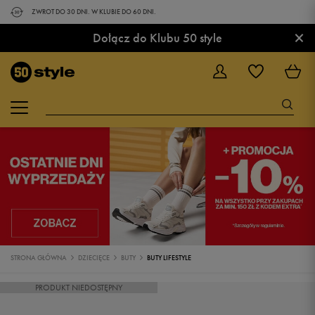
ZWROT DO 30 DNI. W KLUBIE DO 60 DNI.
×
Dołącz do Klubu 50 style
STRONA GŁÓWNA
DZIECIĘCE
BUTY
BUTY LIFESTYLE
PRODUKT NIEDOSTĘPNY