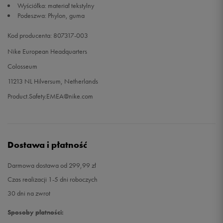
Wyściółka: materiał tekstylny
Podeszwa: Phylon, guma
33,5
21 cm
Powiadom o dostępności
Kod producenta: 807317-003
34
21,5 cm
Powiadom o dostępności
Nike European Headquarters
Colosseum
35
22 cm
Powiadom o dostępności
11213 NL Hilversum, Netherlands
Product.Safety.EMEA@nike.com
36
23 cm
Powiadom o dostępności
Dostawa i płatność
Darmowa dostawa od 299,99 zł
Czas realizacji 1-5 dni roboczych
30 dni na zwrot
Sposoby płatności: