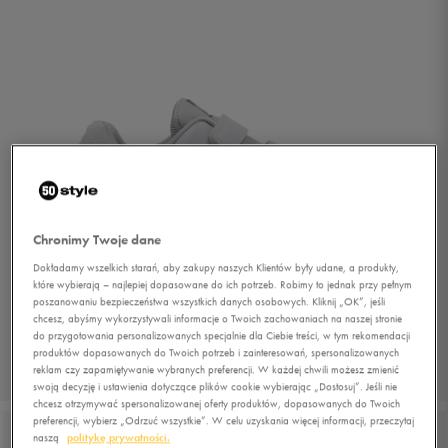
Chronimy Twoje dane
Dokładamy wszelkich starań, aby zakupy naszych Klientów były udane, a produkty,
które wybierają – najlepiej dopasowane do ich potrzeb. Robimy to jednak przy pełnym
poszanowaniu bezpieczeństwa wszystkich danych osobowych. Kliknij „OK”, jeśli
chcesz, abyśmy wykorzystywali informacje o Twoich zachowaniach na naszej stronie
do przygotowania personalizowanych specjalnie dla Ciebie treści, w tym rekomendacji
produktów dopasowanych do Twoich potrzeb i zainteresowań, spersonalizowanych
reklam czy zapamiętywanie wybranych preferencji. W każdej chwili możesz zmienić
1/6
swoją decyzję i ustawienia dotyczące plików cookie wybierając „Dostosuj”. Jeśli nie
chcesz otrzymywać spersonalizowanej oferty produktów, dopasowanych do Twoich
preferencji, wybierz „Odrzuć wszystkie”. W celu uzyskania więcej informacji, przeczytaj
naszą
politykę prywatności.