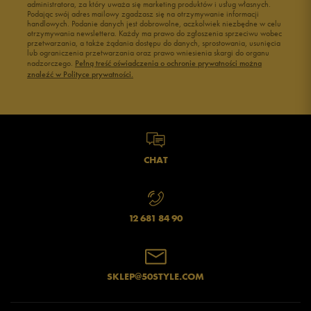
administratora, za który uważa się marketing produktów i usług własnych.
Podając swój adres mailowy zgadzasz się na otrzymywanie informacji
handlowych. Podanie danych jest dobrowolne, aczkolwiek niezbędne w celu
otrzymywania newslettera. Każdy ma prawo do zgłoszenia sprzeciwu wobec
przetwarzania, a także żądania dostępu do danych, sprostowania, usunięcia
lub ograniczenia przetwarzania oraz prawo wniesienia skargi do organu
nadzorczego.
Pełną treść oświadczenia o ochronie prywatności można
znaleźć w Polityce prywatności.
CHAT
12 681 84 90
SKLEP@50STYLE.COM