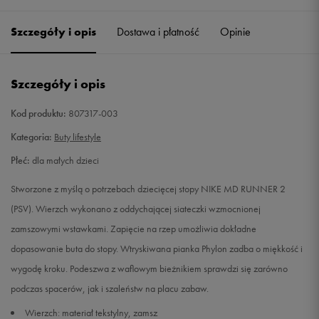
27,5
16,5 cm
Powiadom o dostępności
Szczegóły i opis
Dostawa i płatność
Opinie
28
17 cm
Powiadom o dostępności
Szczegóły i opis
28,5
17,5 cm
Powiadom o dostępności
Kod produktu:
807317-003
29,5
18 cm
Powiadom o dostępności
Kategoria:
Buty lifestyle
Płeć:
dla małych dzieci
30
18,5 cm
Powiadom o dostępności
Stworzone z myślą o potrzebach dziecięcej stopy NIKE MD RUNNER 2
31
19 cm
Powiadom o dostępności
(PSV). Wierzch wykonano z oddychającej siateczki wzmocnionej
zamszowymi wstawkami. Zapięcie na rzep umożliwia dokładne
31,5
19,5 cm
Powiadom o dostępności
dopasowanie buta do stopy. Wtryskiwana pianka Phylon zadba o miękkość i
wygodę kroku. Podeszwa z waflowym bieżnikiem sprawdzi się zarówno
32
20 cm
Powiadom o dostępności
podczas spacerów, jak i szaleństw na placu zabaw.
Wierzch: materiał tekstylny, zamsz
33
20,5 cm
Powiadom o dostępności