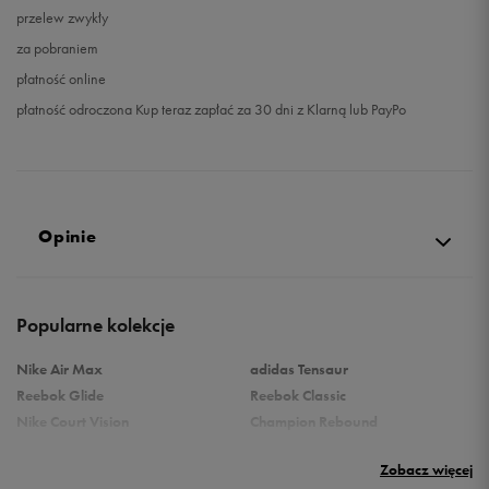
przelew zwykły
za pobraniem
płatność online
płatność odroczona Kup teraz zapłać za 30 dni z Klarną lub PayPo
Opinie
Produkt nie posiada recenzji
Popularne kolekcje
Nike Air Max
adidas Tensaur
Reebok Glide
Reebok Classic
Nike Court Vision
Champion Rebound
Reebok Court Advance
Nike Air Max Systm
Zobacz więcej
Umbro Follow
adidas Grand Court