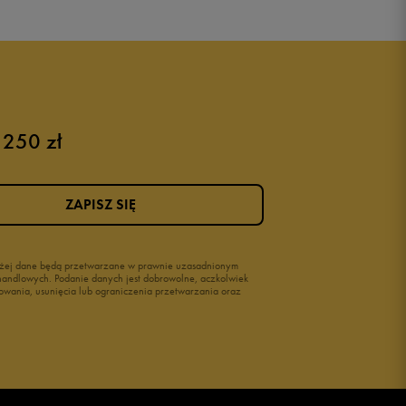
Buty Nike dziecięce
Buty dla niemowląt
Buty na rzepy
Świecące buty
 250 zł
ZAPISZ SIĘ
wyżej dane będą przetwarzane w prawnie uzasadnionym
i handlowych. Podanie danych jest dobrowolne, aczkolwiek
owania, usunięcia lub ograniczenia przetwarzania oraz