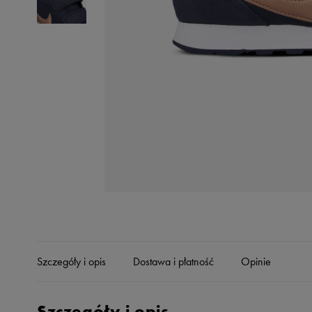
Skechers
Timberland
Umbro
Under Armour
Up8
U.S. Polo ASSN.
Vans
Szczegóły i opis
Dostawa i płatność
Opinie
Szczegóły i opis