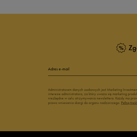
Buty adidas dziecięce
Buty Fila dla d
Buty Puma dla dzieci
Buty dziecięc
Vans dla dzieci
Buty Vans na 
Buty Marvel
Świecące buty
Buty do wody dla dzieci
Zg
Adres e-mail
Administratorem danych osobowych jest Marketing Investme
interesie administratora, za który uważa się marketing pro
niezbędne w celu otrzymywania newslettera. Każdy ma prawo
prawo wniesienia skargi do organu nadzorczego.
Pełną treś