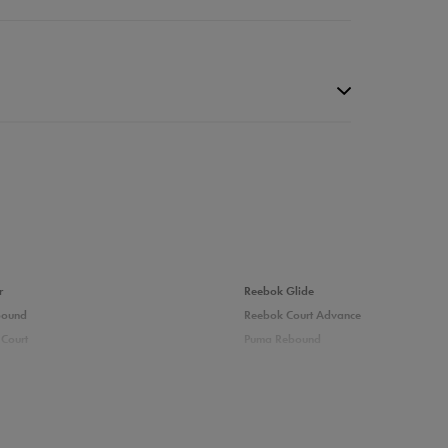
da recenzji
r
Reebok Glide
bound
Reebok Court Advance
Court
Puma Rebound
adidas Ozelle
Puma Courtflex