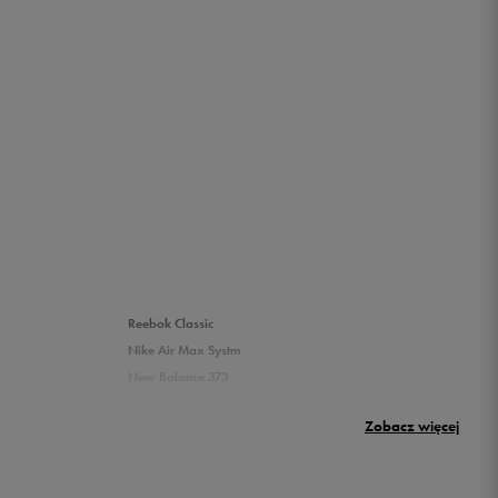
Reebok Classic
Nike Air Max Systm
New Balance 373
Puma Rickie
Zobacz więcej
New Balance 500