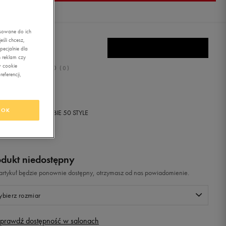
asowane do ich
śli chcesz,
E MD VALIANT
ecjalnie dla
 reklam czy
w cookie
0.0
(
0
)
eferencji,
,99
zł
z Vat
OK
+ 500 PKT W
KLUBIE 50 STYLE
odukt niedostępny
i artykuł będzie ponownie dostępny, otrzymasz od nas powiadomienie.
bierz rozmiar
prawdź dostępność w salonach
Rozmiary EU
Rozmiary US