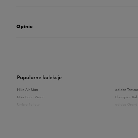
Opinie
Produkt nie posia
Popularne kolekcje
Nike Air Max
adidas Tensau
Nike Court Vision
Champion Re
Umbro Follow
adidas Grand 
Nike Star Runner
Vans Filmore
adidas Breaknet
Vans Seldan
Zobacz również