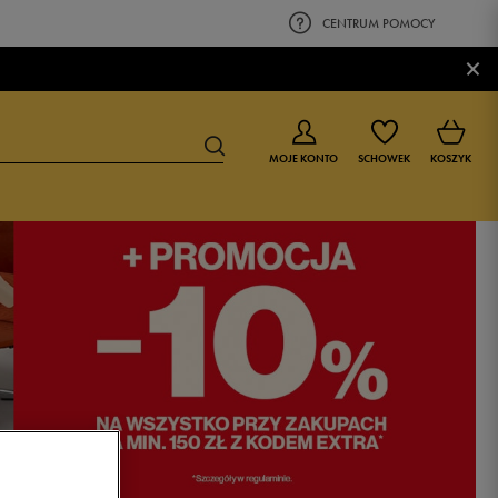
CENTRUM POMOCY
×
MOJE KONTO
SCHOWEK
KOSZYK
BUTY DLA CHŁOPCA
BUTY DLA DZIEWCZYNKI
0-4 lat
0-4 lat
4-8 lat
4-8 lat
9-16 lat
9-16 lat