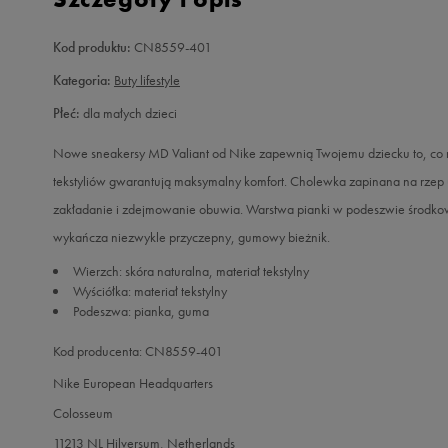
Kod produktu:
CN8559-401
Kategoria:
Buty lifestyle
Płeć:
dla małych dzieci
Nowe sneakersy MD Valiant od Nike zapewnią Twojemu dziecku to, co n
tekstyliów gwarantują maksymalny komfort. Cholewka zapinana na rzep
zakładanie i zdejmowanie obuwia. Warstwa pianki w podeszwie środkow
wykańcza niezwykle przyczepny, gumowy bieżnik.
Wierzch: skóra naturalna, materiał tekstylny
Wyściółka: materiał tekstylny
Podeszwa: pianka, guma
Kod producenta: CN8559-401
Nike European Headquarters
Colosseum
11213 NL Hilversum, Netherlands