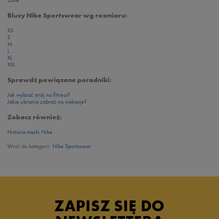
Żółte
Bluzy Nike Sportswear wg rozmiaru:
XS
S
M
L
XL
XXL
Sprawdź powiązane poradniki:
Jak wybrać strój na fitness?
Jakie ubrania zabrać na wakacje?
Zobacz również:
Historia marki Nike
Wróć do kategorii:
Nike Sportswear
ZAPISZ SIĘ DO