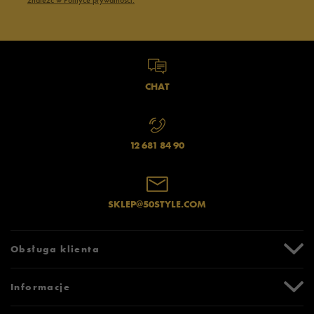
znaleźć w Polityce prywatności.
CHAT
12 681 84 90
SKLEP@50STYLE.COM
Obsługa klienta
Centrum Pomocy
Informacje
Zwroty i reklamacje