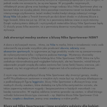
jednak wcale nie oznacza to, że są one lepsze. W przypadku rozpinanych,
wkładanych przez głowę oraz każdego innego rodzaju bluz Nike Sportswear płaci się
bowiem także za wysoką jakość, która pozostaje niezmienna nawet na skutek bardzo
intensywnego użytkowania. Jeżeli miałeś/miałaś kiedyś okazję zobaczyć vintage
bluzę Nike
lub jeden z Twoich krewnych po dziś dzień chodzi w ulubionej bluzie z
logo Swoosh, która ma już np. 20 lat, to z pewnością dobrze wiesz o czym mówimy.
Dzięki wykorzystaniu dobrych i wytrzymałych materiałów bluzy Nike Sportswear będą
Ci służyły przez kilka sezonów, co z pewnością docenisz wymyślając codzienne
stylizacje.
Jak stworzyć modny zestaw z bluzą Nike Sportswear NSW?
A skoro o stylizacjach mowa… Mimo, że
Nike
to marka, która w świadomości wielu osób
zakorzeniła się przede wszystkim jako producent
obuwia
,
odzieży
oraz
akcesoriów sportowych
, to sygnowane jej logo produkty wcale nie są zarezerwowane
do wykorzystywania tylko i wyłącznie podczas
treningu
. Wystarczy chociażby
spojrzeć na dostępną w 50style kolekcję bluz Nike Sportswear NSW, która nie tylko
zaskakuje różnorodnością pod względem kolorystyki, ale też fasonów, wśród których
odpowiedni projekt znajdą dla siebie zarówno fani (oraz fanki) fasonu oversize, jak i
cropped, czy też oryginalnych modeli z kapturem lub a’la szalowym kołnierzem.
Z czym więc możesz połączyć bluzę Nike Sportswear aby stworzyć gorący, modny
outfit? Przykładowym zestawem w miejskim stylu może być np. stylizacja składająca się
z podkreślających figurę
legginsów
, bluzy Nike Sportswear o dłuższym kroju oraz
modnych chunky sneakers, które dodadzą nie tylko kilka centymetrów wzrostu, ale
także zapewnią maksimum wygody i bezpieczeństwa w każdych warunkach i na
każdej nawierzchni. W męskiej odsłonie świetnie sprawdzi się zestaw, w skład którego
wchodzi kolorowa bluza typu crenweck – np. błękitna bluza Nike Sportswear Club
Fleece,
czapka z daszkiem
, jeansy oraz
sneakersy
o niskim profilu.
Bluzy od Nike Sportswear i inne projekty odzieży dla kobiet,