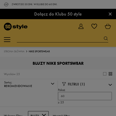
ZWROT DO 30 DNI. W KLUBIE DO 60 DNI.
×
Dołącz do Klubu 50 style
STRONA GŁÓWNA
NIKE SPORTSWEAR
BLUZY NIKE SPORTSWEAR
Wyników
25
Sortuj:
FILTRUJ
(1)
REKOMENDOWANE
Pokaż
60
z 25
Wybrane filtry:
BLUZY
Wyczyść filtry