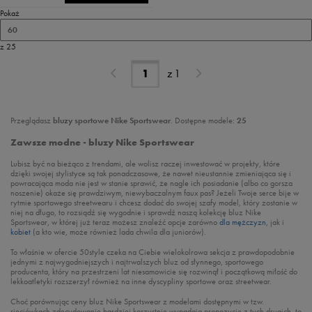
Pokaż
60
z 25
z
1
Przeglądasz
bluzy sportowe Nike Sportswear
. Dostępne modele:
25
Zawsze modne - bluzy Nike Sportswear
Lubisz być na bieżąco z trendami, ale wolisz raczej inwestować w projekty, które
dzięki swojej stylistyce są tak ponadczasowe, że nawet nieustannie zmieniająca się i
powracająca moda nie jest w stanie sprawić, że nagle ich posiadanie (albo co gorsza
noszenie) okaże się prawdziwym, niewybaczalnym faux pas? Jeżeli Twoje serce bije w
rytmie sportowego streetwearu i chcesz dodać do swojej szafy model, który zostanie w
niej na długo, to rozsiądź się wygodnie i sprawdź naszą kolekcję bluz Nike
Sportswear, w której już teraz możesz znaleźć opcje zarówno
dla mężczyzn
, jak i
kobiet
(a kto wie, może również lada chwila dla juniorów).
To właśnie w ofercie 50style czeka na Ciebie wielokolrowa sekcja z prawdopodobnie
jednymi z najwygodniejszych i najtrwalszych bluz od słynnego, sportowego
producenta, który na przestrzeni lat niesamowicie się rozwinął i początkową miłość do
lekkoatletyki rozszerzył również na inne dyscypliny sportowe oraz streetwear.
Choć porównując ceny bluz Nike Sportswear z modelami dostępnymi w tzw.
sieciówkach zdecydowanie bardziej korzystnie wypadają propozycje z tych drugich, to