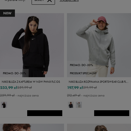
NEW
PROMO: DO -30%
PROMO: DO -30%
PRODUKT SPECJALNY
NIKE BLUZA Z KAPTUREM W NSW PHNX FLC OS
NIKE BLUZA ROZPINANA SPORTSWEAR CLUB FLEECE
233,99 zł
197,99 zł
259,99 zł
219,99 zł
259,99 zł
- najniższa cena
212,49 zł
- najniższa cena