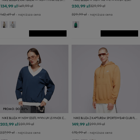
134,99 zł
230,99 zł
149,99 zł
329,99 zł
142,49 zł
- najniższa cena
329,99 zł
- najniższa cena
PROMO: DO -30%
NIKE BLUZA W NSW ESSTL WVN UV LS VNCK CRW
NIKE BLUZA Z KAPTUREM SPORTSWEAR CLUB FLEECE
203,99 zł
149,99 zł
239,99 zł
299,99 zł
227,99 zł
- najniższa cena
170,99 zł
- najniższa cena