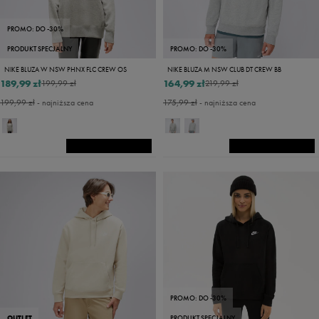
PROMO: DO -30%
PRODUKT SPECJALNY
PROMO: DO -30%
NIKE BLUZA W NSW PHNX FLC CREW OS
NIKE BLUZA M NSW CLUB DT CREW BB
189,99 zł
164,99 zł
199,99 zł
219,99 zł
199,99 zł
- najniższa cena
175,99 zł
- najniższa cena
PROMO: DO -30%
OUTLET
PRODUKT SPECJALNY