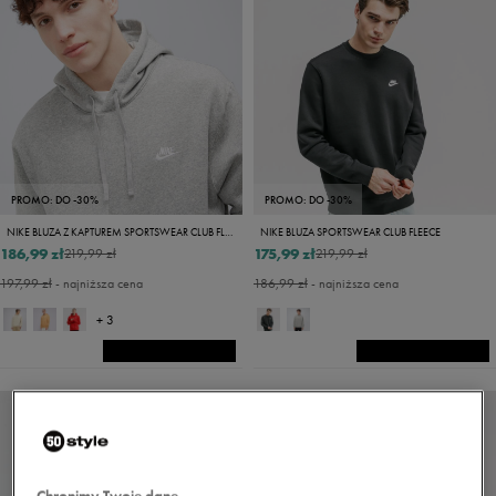
PROMO: DO -30%
PROMO: DO -30%
NIKE BLUZA Z KAPTUREM SPORTSWEAR CLUB FLEECE
NIKE BLUZA SPORTSWEAR CLUB FLEECE
186,99 zł
175,99 zł
219,99 zł
219,99 zł
197,99 zł
- najniższa cena
186,99 zł
- najniższa cena
+ 3
Chronimy Twoje dane