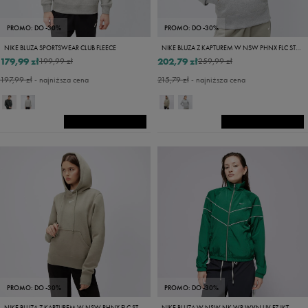
PROMO: DO -30%
PROMO: DO -30%
NIKE BLUZA SPORTSWEAR CLUB FLEECE
NIKE BLUZA Z KAPTUREM W NSW PHNX FLC STD PO
179,99 zł
202,79 zł
199,99 zł
259,99 zł
197,99 zł
- najniższa cena
215,79 zł
- najniższa cena
PROMO: DO -30%
PROMO: DO -30%
NIKE BLUZA Z KAPTUREM W NSW PHNX FLC STD HOODIE
NIKE BLUZA W NSW NK WR WVN UV FZ JKT