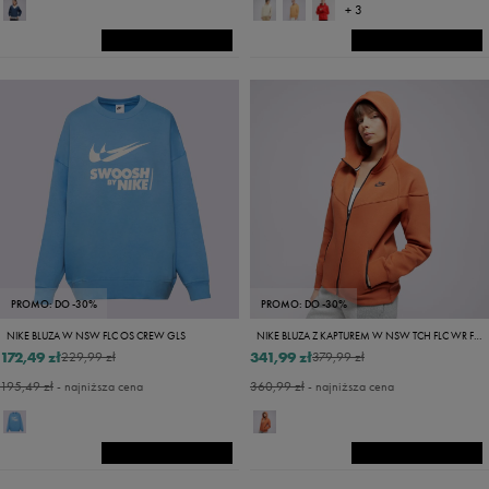
+ 3
PROMO: DO -30%
PROMO: DO -30%
NIKE BLUZA W NSW FLC OS CREW GLS
NIKE BLUZA Z KAPTUREM W NSW TCH FLC WR FZ HDY
172,49 zł
341,99 zł
229,99 zł
379,99 zł
195,49 zł
- najniższa cena
360,99 zł
- najniższa cena