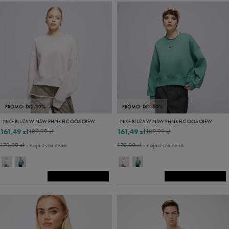
PROMO: DO -30%
PROMO: DO -30%
NIKE BLUZA W NSW PHNX FLC OOS CREW
NIKE BLUZA W NSW PHNX FLC OOS CREW
161,49 zł
161,49 zł
189,99 zł
189,99 zł
170,99 zł
- najniższa cena
170,99 zł
- najniższa cena