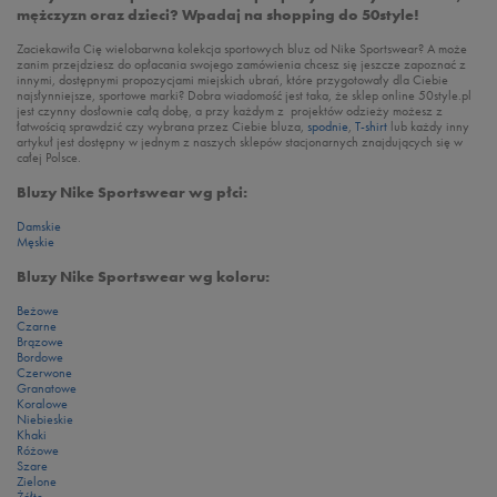
mężczyzn oraz dzieci? Wpadaj na shopping do 50style!
Zaciekawiła Cię wielobarwna kolekcja sportowych bluz od Nike Sportswear? A może
zanim przejdziesz do opłacania swojego zamówienia chcesz się jeszcze zapoznać z
innymi, dostępnymi propozycjami miejskich ubrań, które przygotowały dla Ciebie
najsłynniejsze, sportowe marki? Dobra wiadomość jest taka, że sklep online 50style.pl
jest czynny dosłownie całą dobę, a przy każdym z projektów odzieży możesz z
łatwością sprawdzić czy wybrana przez Ciebie bluza,
spodnie
,
T-shirt
lub każdy inny
artykuł jest dostępny w jednym z naszych sklepów stacjonarnych znajdujących się w
całej Polsce.
Bluzy Nike Sportswear wg płci:
Damskie
Męskie
Bluzy Nike Sportswear wg koloru:
Beżowe
Czarne
Brązowe
Bordowe
Czerwone
Granatowe
Koralowe
Niebieskie
Khaki
Różowe
Szare
Zielone