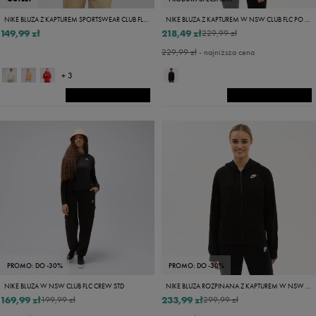
NIKE BLUZA Z KAPTUREM SPORTSWEAR CLUB FLEECE
NIKE BLUZA Z KAPTUREM W NSW CLUB FLC PO HDY STD
149,99 zł
218,49 zł
229,99 zł
229,99 zł
- najniższa cena
+ 3
PROMO: DO -30%
PROMO: DO -30%
NIKE BLUZA W NSW CLUB FLC CREW STD
NIKE BLUZA ROZPINANA Z KAPTUREM W NSW CLUB FLC FZ
169,99 zł
233,99 zł
199,99 zł
299,99 zł