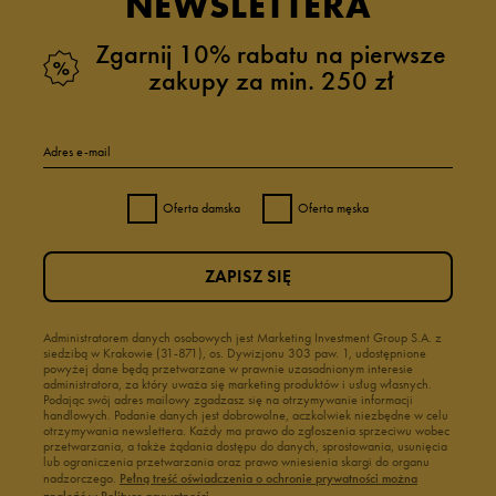
NEWSLETTERA
Zgarnij 10% rabatu na pierwsze
zakupy za min. 250 zł
Adres e-mail
Oferta damska
Oferta męska
ZAPISZ SIĘ
Administratorem danych osobowych jest Marketing Investment Group S.A. z
siedzibą w Krakowie (31-871), os. Dywizjonu 303 paw. 1, udostępnione
powyżej dane będą przetwarzane w prawnie uzasadnionym interesie
administratora, za który uważa się marketing produktów i usług własnych.
Podając swój adres mailowy zgadzasz się na otrzymywanie informacji
handlowych. Podanie danych jest dobrowolne, aczkolwiek niezbędne w celu
otrzymywania newslettera. Każdy ma prawo do zgłoszenia sprzeciwu wobec
przetwarzania, a także żądania dostępu do danych, sprostowania, usunięcia
lub ograniczenia przetwarzania oraz prawo wniesienia skargi do organu
nadzorczego.
Pełną treść oświadczenia o ochronie prywatności można