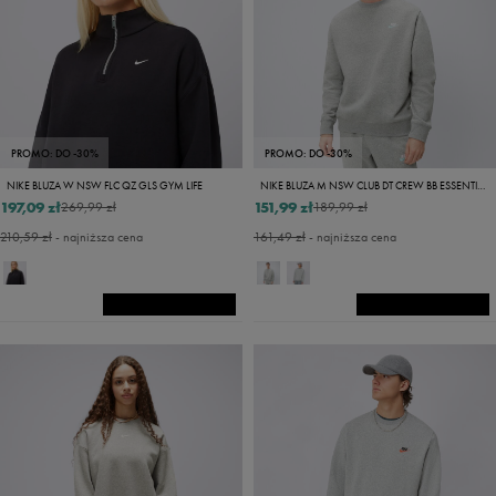
PROMO: DO -30%
PROMO: DO -30%
NIKE BLUZA W NSW FLC QZ GLS GYM LIFE
NIKE BLUZA M NSW CLUB DT CREW BB ESSENTIALS
197,09 zł
151,99 zł
269,99 zł
189,99 zł
210,59 zł
- najniższa cena
161,49 zł
- najniższa cena