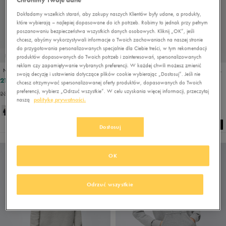
Dokładamy wszelkich starań, aby zakupy naszych Klientów były udane, a produkty,
które wybierają – najlepiej dopasowane do ich potrzeb. Robimy to jednak przy pełnym
poszanowaniu bezpieczeństwa wszystkich danych osobowych. Kliknij „OK”, jeśli
chcesz, abyśmy wykorzystywali informacje o Twoich zachowaniach na naszej stronie
do przygotowania personalizowanych specjalnie dla Ciebie treści, w tym rekomendacji
PROMO: DO -30%
PROMO: DO -30%
produktów dopasowanych do Twoich potrzeb i zainteresowań, spersonalizowanych
reklam czy zapamiętywanie wybranych preferencji. W każdej chwili możesz zmienić
NIKE BLUZA ROZPINANA SPORTSWEAR CLUB FLEECE
NIKE BLUZA Z KAPTUREM SPORTSWEAR CLUB FLEECE
swoją decyzję i ustawienia dotyczące plików cookie wybierając „Dostosuj”. Jeśli nie
212,49 zł
186,99 zł
249,99 zł
219,99 zł
chcesz otrzymywać spersonalizowanej oferty produktów, dopasowanych do Twoich
preferencji, wybierz „Odrzuć wszystkie”. W celu uzyskania więcej informacji, przeczytaj
231,99 zł
- najniższa cena
197,99 zł
- najniższa cena
naszą
politykę prywatności.
+ 3
Dostosuj
OK
Odrzuć wszystkie