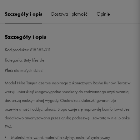
27,5
16,5 cm
Powiadom o dostępności
Szczegóły i opis
Dostawa i płatność
Opinie
28
17 cm
Powiadom o dostępności
Szczegóły i opis
28,5
17,5 cm
Powiadom o dostępności
Kod produktu:
818382-011
29,5
18 cm
Powiadom o dostępności
Kategoria:
Buty lifestyle
Płeć:
dla małych dzieci
30
18,5 cm
Powiadom o dostępności
Model Nike Tanjun czerpie inspiracje z ikonicznych Roshe Runów. Teraz w
31
19 cm
Powiadom o dostępności
wersji juniorskiej! Megawygodne sneakery do codziennego użytkowania,
dostarczą maksymalnej wygody. Cholewka z siateczki gwarantuje
31,5
19,5 cm
Powiadom o dostępności
przewiewność i oddychalność. Stopa czuje się naprawdę komfortowo! Jest
dodatkowo amortyzowana przez grubą podeszwę i zawartą w niej piankę
32
20 cm
Powiadom o dostępności
EVA.
Materiał wierzchni: materiał tekstylny, materiał syntetyczny
33
20,5 cm
Powiadom o dostępności