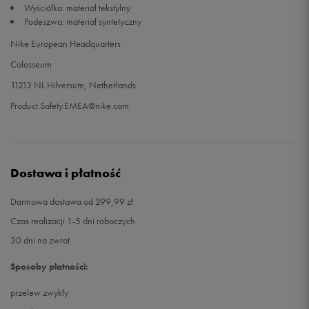
Wyściółka: materiał tekstylny
Podeszwa: materiał syntetyczny
33,5
21 cm
Powiadom o dostępności
Nike European Headquarters
Colosseum
34
21,5 cm
Powiadom o dostępności
11213 NL Hilversum, Netherlands
35
22 cm
Powiadom o dostępności
Product.Safety.EMEA@nike.com
Dostawa i płatność
Darmowa dostawa od 299,99 zł
Czas realizacji 1-5 dni roboczych
30 dni na zwrot
Sposoby płatności:
przelew zwykły