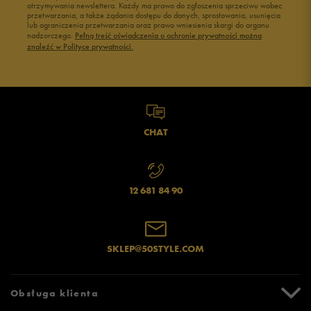
otrzymywania newslettera. Każdy ma prawo do zgłoszenia sprzeciwu wobec
przetwarzania, a także żądania dostępu do danych, sprostowania, usunięcia
lub ograniczenia przetwarzania oraz prawo wniesienia skargi do organu
nadzorczego.
Pełną treść oświadczenia o ochronie prywatności można
znaleźć w Polityce prywatności.
CHAT
12 681 84 90
SKLEP@50STYLE.COM
Obsługa klienta