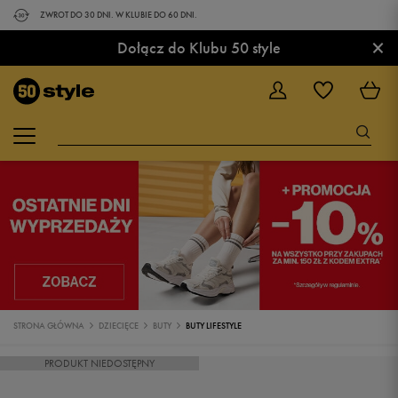
ZWROT DO 30 DNI. W KLUBIE DO 60 DNI.
×
Dołącz do Klubu 50 style
STRONA GŁÓWNA
DZIECIĘCE
BUTY
BUTY LIFESTYLE
PRODUKT NIEDOSTĘPNY