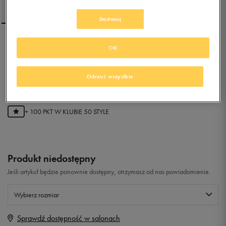
Dostosuj
NIKE TANJUN
OK
Odrzuć wszystkie
0.0
(
0
)
19,99
zł
z Vat
+ 100 PKT W
KLUBIE 50 STYLE
Produkt niedostępny
Jeśli artykuł będzie ponownie dostępny, otrzymasz od nas powiadomienie.
Wybierz rozmiar
Sprawdź dostępność w salonach
Rozmiary EU
Rozmiary US