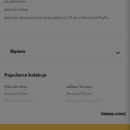
za pobraniem
płatność online
płatność odroczona Kup teraz zapłać za 30 dni z Klarną lub PayPo
Opinie
Produkt nie posiada recenzji
Popularne kolekcje
Nike Air Max
adidas Tensaur
Reebok Glide
Reebok Classic
Nike Court Vision
Champion Rebound
Reebok Court Advance
Nike Air Max Systm
Zobacz więcej
Umbro Follow
adidas Grand Court
Puma Rebound
New Balance 373
Nike Star Runner
Vans Filmore