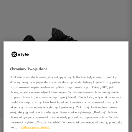
Chronimy Twoje dane
Dokładamy wszelkich starań, aby zakupy naszych Klientów były udane, a produkty,
które wybierają – najlepiej dopasowane do ich potrzeb. Robimy to jednak przy pełnym
poszanowaniu bezpieczeństwa wszystkich danych osobowych. Kliknij „OK”, jeśli
chcesz, abyśmy wykorzystywali informacje o Twoich zachowaniach na naszej stronie
do przygotowania personalizowanych specjalnie dla Ciebie treści, w tym rekomendacji
produktów dopasowanych do Twoich potrzeb i zainteresowań, spersonalizowanych
reklam czy zapamiętywanie wybranych preferencji. W każdej chwili możesz zmienić
1/4
swoją decyzję i ustawienia dotyczące plików cookie wybierając „Dostosuj”. Jeśli nie
chcesz otrzymywać spersonalizowanej oferty produktów, dopasowanych do Twoich
preferencji, wybierz „Odrzuć wszystkie”. W celu uzyskania więcej informacji, przeczytaj
naszą
politykę prywatności.