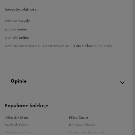
Sposoby płatności:
przelew zwykły
za pobraniem
płatność online
płatność odroczona Kup teraz zapłać za 30 dni z Klarną lub PayPo
Opinie
Produkt nie posiada recenzji
Popularne kolekcje
Nike Air Max
Nike Court
Reebok Glide
Reebok Classic
Nike Court Vision
Champion Rebound