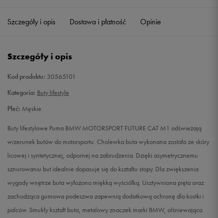
40,5
26 cm
Powiadom o dostępności
Szczegóły i opis
Dostawa i płatność
Opinie
41
26,5 cm
Powiadom o dostępności
Szczegóły i opis
42
27 cm
Powiadom o dostępności
Kod produktu:
30565101
42,5
27,5 cm
Powiadom o dostępności
Kategoria:
Buty lifestyle
Płeć:
Męskie
43
28 cm
Powiadom o dostępności
Buty lifestylowe Puma BMW MOTORSPORT FUTURE CAT M1 odświeżają
44
28,5 cm
Powiadom o dostępności
wizerunek butów do motorsportu. Cholewka buta wykonana została ze skóry
licowej i syntetycznej, odpornej na zabrudzenia. Dzięki asymetrycznemu
44,5
29 cm
Powiadom o dostępności
sznurowaniu but idealnie dopasuje się do kształtu stopy. Dla zwiększenia
wygody wnętrze buta wyłożono miękką wyściółką. Usztywniona pięta oraz
45
29,5 cm
Powiadom o dostępności
zachodząca gumowa podeszwa zapewnią dodatkową ochronę dla kostki i
palców. Smukły kształt buta, metalowy znaczek marki BMW, olśniewająca
46
30 cm
Powiadom o dostępności