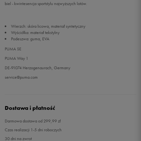
biel - kwintesencja sportstylu najwyższych lotów.
Wierzch: skóra licowa, materiał syntetyczny
Wyściółka: materiał tekstylny
Podeszwa: guma, EVA
PUMA SE
PUMA Way 1
DE-91074 Herzogenaurach, Germany
service@puma.com
Dostawa i płatność
Darmowa dostawa od 299,99 zł
Czas realizacji 1-5 dni roboczych
30 dni na zwrot