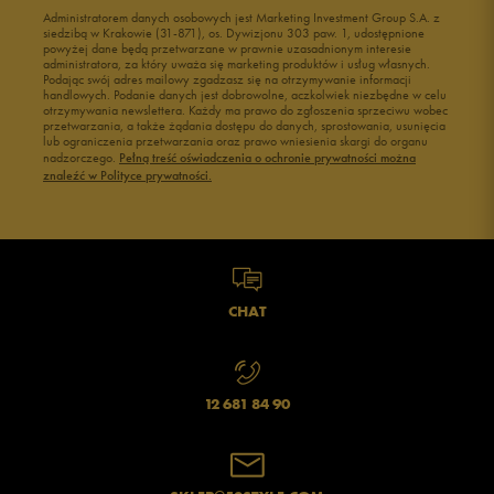
Administratorem danych osobowych jest Marketing Investment Group S.A. z
Buty męskie 41
Buty męskie 42
siedzibą w Krakowie (31-871), os. Dywizjonu 303 paw. 1, udostępnione
powyżej dane będą przetwarzane w prawnie uzasadnionym interesie
Buty męskie 43
Buty męskie 44
administratora, za który uważa się marketing produktów i usług własnych.
Buty męskie 45
Buty męskie 46
Podając swój adres mailowy zgadzasz się na otrzymywanie informacji
handlowych. Podanie danych jest dobrowolne, aczkolwiek niezbędne w celu
otrzymywania newslettera. Każdy ma prawo do zgłoszenia sprzeciwu wobec
przetwarzania, a także żądania dostępu do danych, sprostowania, usunięcia
lub ograniczenia przetwarzania oraz prawo wniesienia skargi do organu
nadzorczego.
Pełną treść oświadczenia o ochronie prywatności można
znaleźć w Polityce prywatności.
CHAT
12 681 84 90