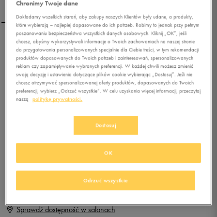
Chronimy Twoje dane
Dokładamy wszelkich starań, aby zakupy naszych Klientów były udane, a produkty,
które wybierają – najlepiej dopasowane do ich potrzeb. Robimy to jednak przy pełnym
poszanowaniu bezpieczeństwa wszystkich danych osobowych. Kliknij „OK”, jeśli
chcesz, abyśmy wykorzystywali informacje o Twoich zachowaniach na naszej stronie
PUMA BMW MS FUTURE
do przygotowania personalizowanych specjalnie dla Ciebie treści, w tym rekomendacji
CAT M1 2
produktów dopasowanych do Twoich potrzeb i zainteresowań, spersonalizowanych
reklam czy zapamiętywanie wybranych preferencji. W każdej chwili możesz zmienić
swoją decyzję i ustawienia dotyczące plików cookie wybierając „Dostosuj”. Jeśli nie
0.0
(
0
)
chcesz otrzymywać spersonalizowanej oferty produktów, dopasowanych do Twoich
199,99
zł
z Vat
preferencji, wybierz „Odrzuć wszystkie”. W celu uzyskania więcej informacji, przeczytaj
naszą
politykę prywatności.
+ 1000 PKT W
KLUBIE 50 STYLE
Dostosuj
Produkt niedostępny
OK
Jeśli artykuł będzie ponownie dostępny, otrzymasz od nas powiadomienie.
Odrzuć wszystkie
Wybierz rozmiar
Sprawdź dostępność w salonach
Rozmiary EU
Rozmiary US