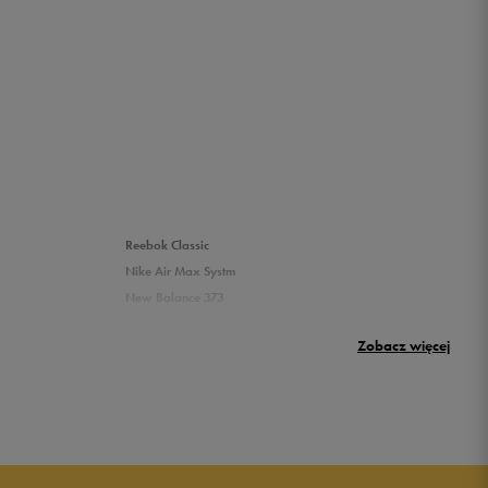
Reebok Classic
Nike Air Max Systm
New Balance 373
Puma Rickie
Zobacz więcej
New Balance 500
Buty Nike dziecięce
Buty dla niemowląt