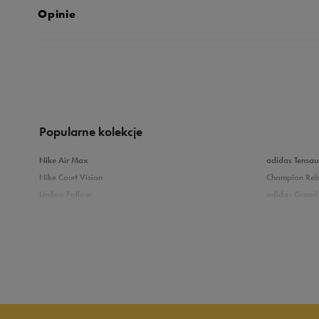
Opinie
Produkt nie posia
Popularne kolekcje
Nike Air Max
adidas Tensau
Nike Court Vision
Champion Re
Umbro Follow
adidas Grand 
Nike Star Runner
Vans Filmore
adidas Breaknet
Vans Seldan
Zobacz również
Buty adidas dziecięce
Buty Fila dla d
Buty Puma dla dzieci
Buty dziecięc