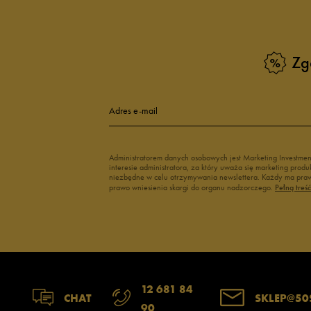
Vans dla dzieci
Buty Vans na 
Buty Marvel
Świecące buty
Buty do wody dla dzieci
Zg
Adres e-mail
Administratorem danych osobowych jest Marketing Investme
interesie administratora, za który uważa się marketing pro
niezbędne w celu otrzymywania newslettera. Każdy ma prawo
prawo wniesienia skargi do organu nadzorczego.
Pełną treś
12 681 84
CHAT
SKLEP@50
90