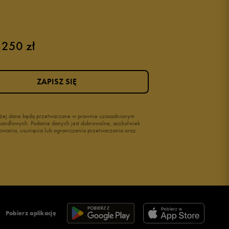
Buty na rzepy
Świecące buty
 250 zł
ZAPISZ SIĘ
wyżej dane będą przetwarzane w prawnie uzasadnionym
i handlowych. Podanie danych jest dobrowolne, aczkolwiek
owania, usunięcia lub ograniczenia przetwarzania oraz
Pobierz aplikację