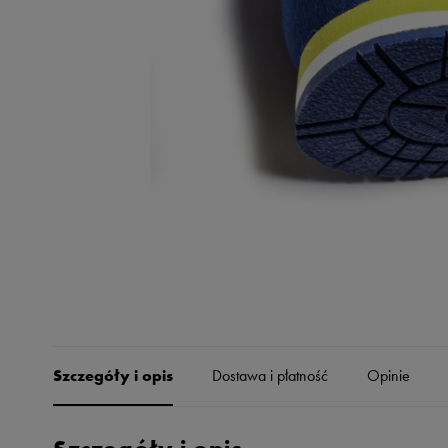
Skechers
Timberland
Umbro
Under Armour
Up8
U.S. Polo ASSN.
Vans
Szczegóły i opis
Dostawa i płatność
Opinie