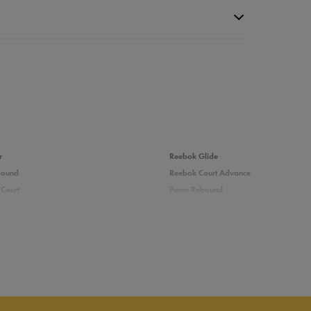
da recenzji
r
Reebok Glide
bound
Reebok Court Advance
Court
Puma Rebound
adidas Ozelle
Puma Courtflex
zieci
Białe buty dziecięce
e Reebok
Wysokie buty dla dzieci