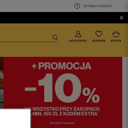
CENTRUM POMOCY
×
MOJE KONTO
SCHOWEK
KOSZYK
BUTY DLA CHŁOPCA
BUTY DLA DZIEWCZYNKI
0-4 lat
0-4 lat
4-8 lat
4-8 lat
9-16 lat
9-16 lat