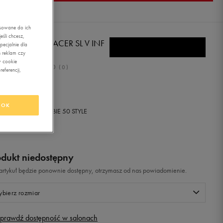
asowane do ich
śli chcesz,
MA CABANA RACER SL V INF
ecjalnie dla
 reklam czy
w cookie
0.0
(
0
)
eferencji,
,99
zł
z Vat
OK
+ 200 PKT W
KLUBIE 50 STYLE
odukt niedostępny
i artykuł będzie ponownie dostępny, otrzymasz od nas powiadomienie.
bierz rozmiar
prawdź dostępność w salonach
Rozmiary EU
Rozmiary US