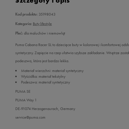
Szczegóły i opis
Kod produktu:
35198043
Kategoria:
Buty lifestyle
Płeć:
dla maluchów i niemowląt
Puma Cabana Racer SL to dziecięce buty w kolorowej i komfortowej odsło
syntetyczny. Zapięcie na rzep ułatwia szybsze zakładanie. Wnętrze zost
podeszwa, która jest bardzo lekka.
Materiał wierzchni: materiał syntetyczny
Wyściółka: materiał tekstylny
Podeszwa: materiał syntetyczny
PUMA SE
PUMA Way 1
DE-91074 Herzogenaurach, Germany
service@puma.com