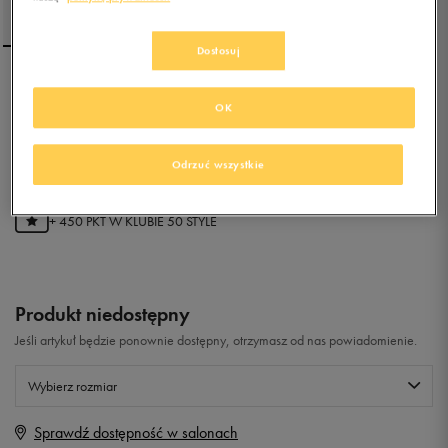
Dostosuj
PUMA CARINA MID FUR JR
OK
5.0
(
28
)
Odrzuć wszystkie
89,99
zł
z Vat
+ 450 PKT W
KLUBIE 50 STYLE
Produkt niedostępny
Jeśli artykuł będzie ponownie dostępny, otrzymasz od nas powiadomienie.
Wybierz rozmiar
Sprawdź dostępność w salonach
Rozmiary EU
Rozmiary US