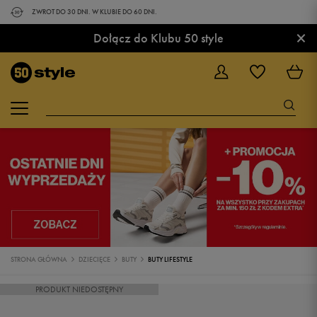
ZWROT DO 30 DNI. W KLUBIE DO 60 DNI.
×
Dołącz do Klubu 50 style
STRONA GŁÓWNA
DZIECIĘCE
BUTY
BUTY LIFESTYLE
PRODUKT NIEDOSTĘPNY