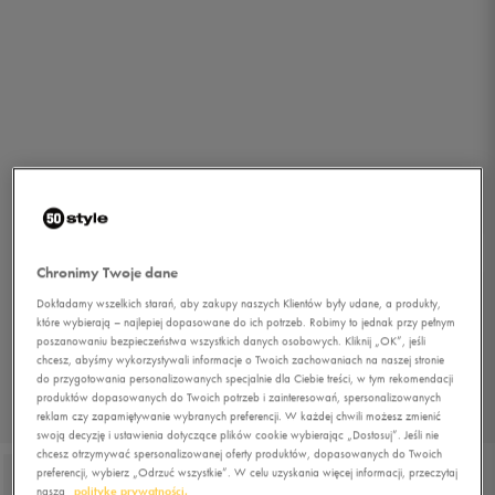
Chronimy Twoje dane
Dokładamy wszelkich starań, aby zakupy naszych Klientów były udane, a produkty,
które wybierają – najlepiej dopasowane do ich potrzeb. Robimy to jednak przy pełnym
poszanowaniu bezpieczeństwa wszystkich danych osobowych. Kliknij „OK”, jeśli
chcesz, abyśmy wykorzystywali informacje o Twoich zachowaniach na naszej stronie
do przygotowania personalizowanych specjalnie dla Ciebie treści, w tym rekomendacji
produktów dopasowanych do Twoich potrzeb i zainteresowań, spersonalizowanych
reklam czy zapamiętywanie wybranych preferencji. W każdej chwili możesz zmienić
1/5
swoją decyzję i ustawienia dotyczące plików cookie wybierając „Dostosuj”. Jeśli nie
chcesz otrzymywać spersonalizowanej oferty produktów, dopasowanych do Twoich
preferencji, wybierz „Odrzuć wszystkie”. W celu uzyskania więcej informacji, przeczytaj
naszą
politykę prywatności.