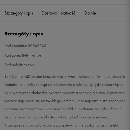
35,5
22 cm
Powiadom o dostępności
Szczegóły i opis
Dostawa i płatność
Opinie
36
22,5 cm
Powiadom o dostępności
Szczegóły i opis
37
23 cm
Powiadom o dostępności
Kod produktu:
30968303
37,5
23,5 cm
Powiadom o dostępności
Kategoria:
Buty lifestyle
Płeć:
młodzieżowe
38
24 cm
Powiadom o dostępności
Buty Carina MID można teraz dorwać w wersji juniorskiej! To miejski model o
38,5
24,5 cm
Powiadom o dostępności
średnim kroju, który sprzyja całodziennemu relaksowi. Miękki kołnierz łączy
się z syntetyczną cholewką, tworząc skuteczną ochronę dla stóp. Wyściełane
39
25 cm
Powiadom o dostępności
wnętrze daje poczucie niezwykłego komfortu, a co najważniejsze zapobiega
otarciom oraz zmęczeniu. Podeszwa na lekkiej platformie nie tylko idealnie
wpisuje się w trendy, ale dba też o stabilny krok na każdej nawierzchni.
Klasyczne sznurowadła wspiera zapięcie w formie paska na rzep, dzięki