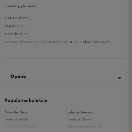
Sposoby płatności:
przelew zwykły
za pobraniem
płatność online
płatność odroczona Kup teraz zapłać za 30 dni z Klarną lub PayPo
Opinie
5.0
Popularne kolekcje
opinii klientów
28
z całego okresu
Nike Air Max
adidas Tensaur
zebranych i zweryfikowanych przez
Reebok Glide
Reebok Classic
Nike Court Vision
Champion Rebound