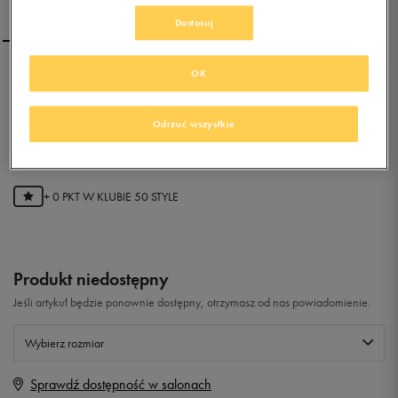
Dostosuj
OK
PUMA DRIFT CAT 4 L V
KIDS
Odrzuć wszystkie
0.0
(
0
)
0
zł
z Vat
+ 0 PKT W
KLUBIE 50 STYLE
Produkt niedostępny
Jeśli artykuł będzie ponownie dostępny, otrzymasz od nas powiadomienie.
Wybierz rozmiar
Sprawdź dostępność w salonach
Rozmiary EU
Rozmiary US