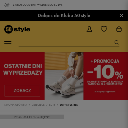
ZWROT DO 30 DNI. W KLUBIE DO 60 DNI.
×
Dołącz do Klubu 50 style
STRONA GŁÓWNA
DZIECIĘCE
BUTY
BUTY LIFESTYLE
PRODUKT NIEDOSTĘPNY