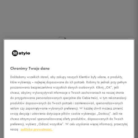
Chronimy Twoje dane
Dokładamy wszelkich starań, aby zakupy naszych Klientów były udane, a produkty,
które wybierają – najlepiej dopasowane do ich potrzeb. Robimy to jednak przy pełnym
poszanowaniu bezpieczeństwa wszystkich danych osobowych. Kliknij „OK”, jeśli
chcesz, abyśmy wykorzystywali informacje o Twoich zachowaniach na naszej stronie
do przygotowania personalizowanych specjalnie dla Ciebie treści, w tym rekomendacji
produktów dopasowanych do Twoich potrzeb i zainteresowań, spersonalizowanych
reklam czy zapamiętywanie wybranych preferencji. W każdej chwili możesz zmienić
swoją decyzję i ustawienia dotyczące plików cookie wybierając „Dostosuj”. Jeśli nie
1/4
chcesz otrzymywać spersonalizowanej oferty produktów, dopasowanych do Twoich
preferencji, wybierz „Odrzuć wszystkie”. W celu uzyskania więcej informacji, przeczytaj
naszą
politykę prywatności.