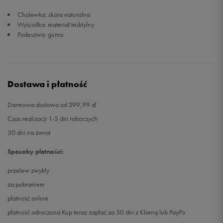
Cholewka: skóra naturalna
27,5
16,5 cm
Powiadom o dostępności
Wyściółka: materiał tesktylny
Podeszwa: guma
28
17 cm
Powiadom o dostępności
28,5
17,5 cm
Powiadom o dostępności
Dostawa i płatność
29
17,5 cm
Powiadom o dostępności
Darmowa dostawa od 299,99 zł
Czas realizacji 1-5 dni roboczych
30
18 cm
Powiadom o dostępności
30 dni na zwrot
31
18,5 cm
Powiadom o dostępności
Sposoby płatności:
przelew zwykły
31,5
18,7 cm
Powiadom o dostępności
za pobraniem
płatność online
32
19 cm
Powiadom o dostępności
płatność odroczona Kup teraz zapłać za 30 dni z Klarną lub PayPo