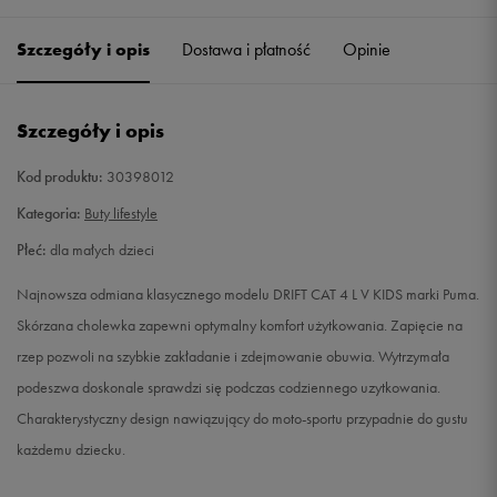
19
12,5 cm
Powiadom o dostępności
Szczegóły i opis
Dostawa i płatność
Opinie
20
13 cm
Powiadom o dostępności
Szczegóły i opis
21
13,5 cm
Powiadom o dostępności
Kod produktu:
30398012
22
14 cm
Powiadom o dostępności
Kategoria:
Buty lifestyle
Płeć:
dla małych dzieci
23
14,5 cm
Powiadom o dostępności
Najnowsza odmiana klasycznego modelu DRIFT CAT 4 L V KIDS marki Puma.
24
15 cm
Powiadom o dostępności
Skórzana cholewka zapewni optymalny komfort użytkowania. Zapięcie na
rzep pozwoli na szybkie zakładanie i zdejmowanie obuwia. Wytrzymała
25
15,5 cm
Powiadom o dostępności
podeszwa doskonale sprawdzi się podczas codziennego uzytkowania.
Charakterystyczny design nawiązujący do moto-sportu przypadnie do gustu
26
16 cm
Powiadom o dostępności
każdemu dziecku.
27
16,5 cm
Powiadom o dostępności