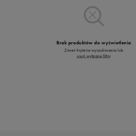
Vans
Timberland
Umbro
Under Armour
Up8
Brak produktów do wyświetlenia
U.S. Polo ASSN.
Zmień kryteria wyszukiwania lub
Vans
usuń wybrane filtry
0