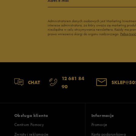
Adres e-mail
Administratorem danych osobowych jest Marketing Investme
interesie administratora, za który uważa się marketing pro
niezbędne w celu otrzymywania newslettera. Każdy ma prawo
prawo wniesienia skargi do organu nadzorczego.
Pełną treś
12 681 84
CHAT
SKLEP@50
90
Obsługa klienta
Informacje
Centrum Pomocy
Promocje
Zwroty i reklamacje
Karta podarunkowa