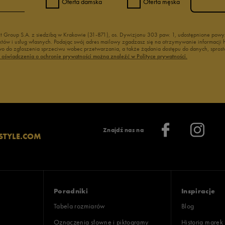
Oferta damska
Oferta męska
nt Group S.A. z siedzibą w Krakowie (31-871), os. Dywizjonu 303 paw. 1, udostępnione po
duktów i usług własnych. Podając swój adres mailowy zgadzasz się na otrzymywanie informacj
 do zgłoszenia sprzeciwu wobec przetwarzania, a także żądania dostępu do danych, sprost
ć oświadczenia o ochronie prywatności można znaleźć w Polityce prywatności.
Znajdź nas na
STYLE.COM
Poradniki
Inspiracje
Tabela rozmiarów
Blog
Oznaczenia słowne i piktogramy
Historia marek