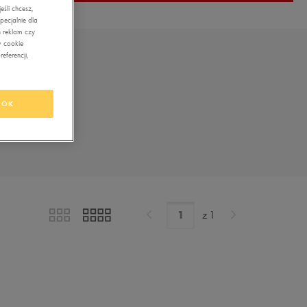
śli chcesz,
ecjalnie dla
 reklam czy
w cookie
eferencji,
OK
z
1