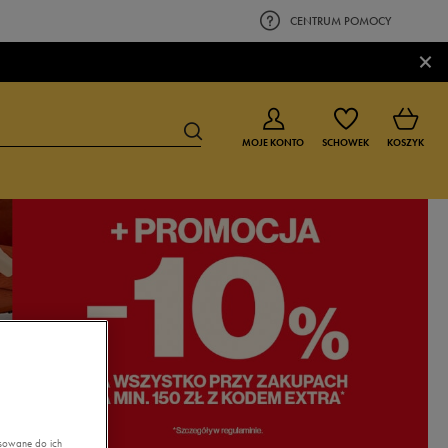
CENTRUM POMOCY
×
MOJE KONTO
SCHOWEK
KOSZYK
BUTY DLA CHŁOPCA
BUTY DLA DZIEWCZYNKI
0-4 lat
0-4 lat
4-8 lat
4-8 lat
9-16 lat
9-16 lat
asowane do ich