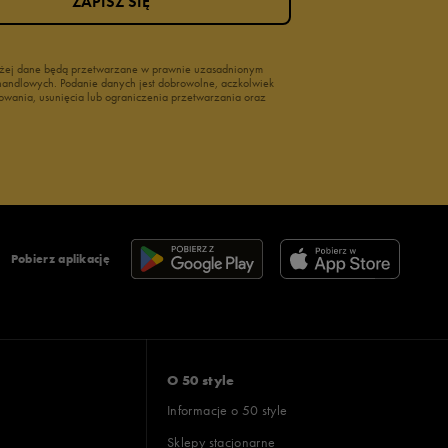
ZAPISZ SIĘ
wyżej dane będą przetwarzane w prawnie uzasadnionym
i handlowych. Podanie danych jest dobrowolne, aczkolwiek
owania, usunięcia lub ograniczenia przetwarzania oraz
Pobierz aplikację
O 50 style
Informacje o 50 style
Sklepy stacjonarne