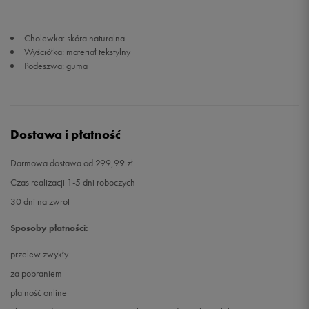
32,5
21 cm
Powiadom o dostępności
Cholewka: skóra naturalna
Wyściółka: materiał tekstylny
Podeszwa: guma
33
21,5 cm
Powiadom o dostępności
34
22 cm
Powiadom o dostępności
Dostawa i płatność
Darmowa dostawa od 299,99 zł
Czas realizacji 1-5 dni roboczych
30 dni na zwrot
Sposoby płatności:
przelew zwykły
za pobraniem
płatność online