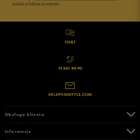
znaleźć w Polityce prywatności.
CHAT
12 681 84 90
SKLEP@50STYLE.COM
Obsługa klienta
Centrum Pomocy
Informacje
Zwroty i reklamacje