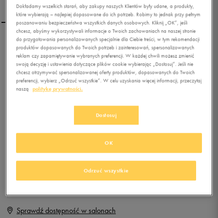
Dokładamy wszelkich starań, aby zakupy naszych Klientów były udane, a produkty,
które wybierają – najlepiej dopasowane do ich potrzeb. Robimy to jednak przy pełnym
poszanowaniu bezpieczeństwa wszystkich danych osobowych. Kliknij „OK”, jeśli
chcesz, abyśmy wykorzystywali informacje o Twoich zachowaniach na naszej stronie
do przygotowania personalizowanych specjalnie dla Ciebie treści, w tym rekomendacji
REEBOK ROYAL COMPLETE
produktów dopasowanych do Twoich potrzeb i zainteresowań, spersonalizowanych
MID
reklam czy zapamiętywanie wybranych preferencji. W każdej chwili możesz zmienić
swoją decyzję i ustawienia dotyczące plików cookie wybierając „Dostosuj”. Jeśli nie
chcesz otrzymywać spersonalizowanej oferty produktów, dopasowanych do Twoich
0.0
(
0
)
preferencji, wybierz „Odrzuć wszystkie”. W celu uzyskania więcej informacji, przeczytaj
14,99
zł
z Vat
naszą
politykę prywatności.
+ 75 PKT W
KLUBIE 50 STYLE
Dostosuj
OK
Produkt niedostępny
Jeśli artykuł będzie ponownie dostępny, otrzymasz od nas powiadomienie.
Odrzuć wszystkie
Wybierz rozmiar
Sprawdź dostępność w salonach
Rozmiary EU
Rozmiary US