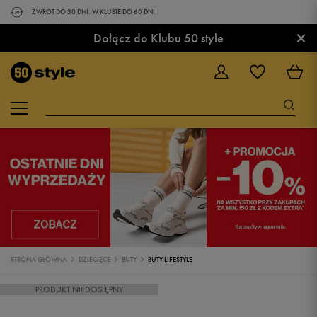
ZWROT DO 30 DNI. W KLUBIE DO 60 DNI.
×
Dołącz do Klubu 50 style
STRONA GŁÓWNA
DZIECIĘCE
BUTY
BUTY LIFESTYLE
PRODUKT NIEDOSTĘPNY