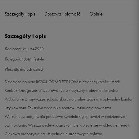
27
16,5 cm
Powiadom o dostępności
Szczegóły i opis
Dostawa i płatność
Opinie
27,5
17 cm
Powiadom o dostępności
Szczegóły i opis
28
17,5 cm
Powiadom o dostępności
Kod produktu:
V47933
29
18 cm
Powiadom o dostępności
Kategoria:
Buty lifestyle
Płeć:
dla małych dzieci
30
18,5 cm
Powiadom o dostępności
Dziecięce obuwie ROYAL COMPLETE LOW z jesiennej kolekcji marki
30,5
19 cm
Powiadom o dostępności
Reebok. Design został wzorowany na klasycznym obuwie do tenisa.
Wykonanie z najwyższej jakości skóry naturalnej zapewni optymalny komfort
31
19,5 cm
Powiadom o dostępności
użytkowania. Tekstylna wyściółka poprawi cyrkulację powietrza.
Wulkanizowana, trwała podeszwa świetnie się sprawdzi w codziennym
31,5
20 cm
Powiadom o dostępności
użytkowaniu. Wyższa cholewka znakomicie wpisuje się w aktualne trendy.
Ciekawa propozycja na uzupełnienie streetowych stylizacji.
32
20,5 cm
Powiadom o dostępności