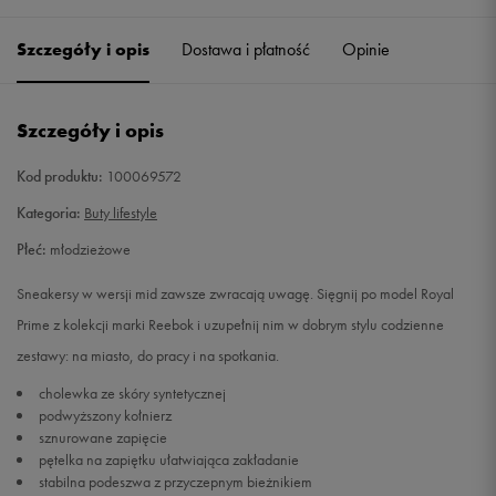
34,5
22,5 cm
Powiadom o dostępności
Szczegóły i opis
Dostawa i płatność
Opinie
35
23 cm
Powiadom o dostępności
Szczegóły i opis
36
23,5 cm
Powiadom o dostępności
Kod produktu:
100069572
36,5
23,5 cm
Powiadom o dostępności
Kategoria:
Buty lifestyle
Płeć:
młodzieżowe
37
24 cm
Powiadom o dostępności
Sneakersy w wersji mid zawsze zwracają uwagę. Sięgnij po model Royal
38
24,5 cm
Powiadom o dostępności
Prime z kolekcji marki Reebok i uzupełnij nim w dobrym stylu codzienne
zestawy: na miasto, do pracy i na spotkania.
38,5
24,5 cm
Powiadom o dostępności
cholewka ze skóry syntetycznej
podwyższony kołnierz
39
25 cm
Powiadom o dostępności
sznurowane zapięcie
pętelka na zapiętku ułatwiająca zakładanie
stabilna podeszwa z przyczepnym bieżnikiem