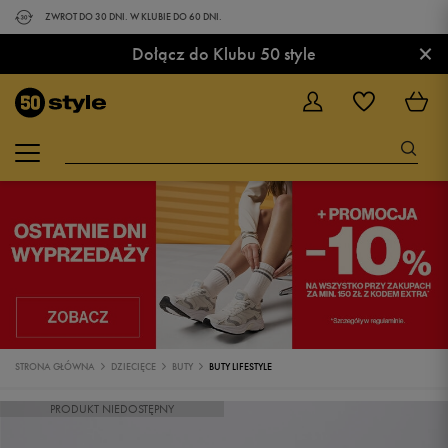
ZWROT DO 30 DNI. W KLUBIE DO 60 DNI.
×
Dołącz do Klubu 50 style
STRONA GŁÓWNA
DZIECIĘCE
BUTY
BUTY LIFESTYLE
PRODUKT NIEDOSTĘPNY