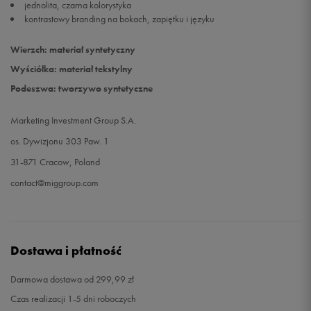
jednolita, czarna kolorystyka
kontrastowy branding na bokach, zapiętku i języku
Wierzch: materiał syntetyczny
Wyściółka: materiał tekstylny
Podeszwa: tworzywo syntetyczne
Marketing Investment Group S.A.
os. Dywizjonu 303 Paw. 1
31-871 Cracow, Poland
contact@miggroup.com
Dostawa i płatność
Darmowa dostawa od 299,99 zł
Czas realizacji 1-5 dni roboczych