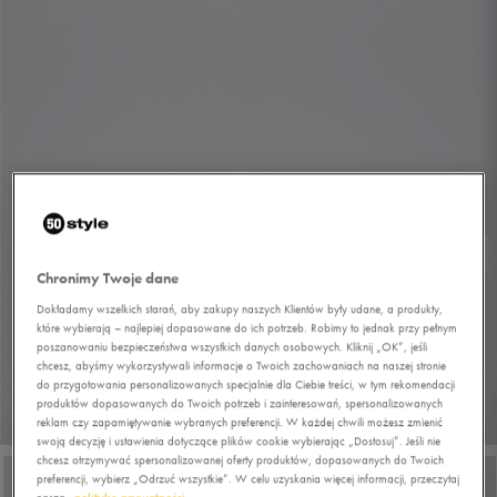
Chronimy Twoje dane
Dokładamy wszelkich starań, aby zakupy naszych Klientów były udane, a produkty,
które wybierają – najlepiej dopasowane do ich potrzeb. Robimy to jednak przy pełnym
poszanowaniu bezpieczeństwa wszystkich danych osobowych. Kliknij „OK”, jeśli
chcesz, abyśmy wykorzystywali informacje o Twoich zachowaniach na naszej stronie
do przygotowania personalizowanych specjalnie dla Ciebie treści, w tym rekomendacji
produktów dopasowanych do Twoich potrzeb i zainteresowań, spersonalizowanych
1/7
reklam czy zapamiętywanie wybranych preferencji. W każdej chwili możesz zmienić
swoją decyzję i ustawienia dotyczące plików cookie wybierając „Dostosuj”. Jeśli nie
chcesz otrzymywać spersonalizowanej oferty produktów, dopasowanych do Twoich
preferencji, wybierz „Odrzuć wszystkie”. W celu uzyskania więcej informacji, przeczytaj