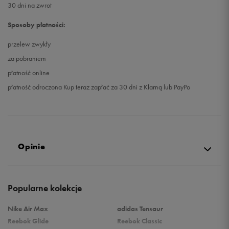
30 dni na zwrot
Sposoby płatności:
przelew zwykły
za pobraniem
płatność online
płatność odroczona Kup teraz zapłać za 30 dni z Klarną lub PayPo
Opinie
5.0
Popularne kolekcje
opinii klientów
37
z całego okresu
Nike Air Max
adidas Tensaur
zebranych i zweryfikowanych przez
Reebok Glide
Reebok Classic