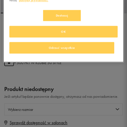
naszą
politykę prywatności.
Dostosuj
REEBOK ROYAL PRIME MID
2.0
OK
5.0
(
37
)
Odrzuć wszystkie
99,99
zł
z Vat
+ 500 PKT W
KLUBIE 50 STYLE
Produkt niedostępny
Jeśli artykuł będzie ponownie dostępny, otrzymasz od nas powiadomienie.
Wybierz rozmiar
Sprawdź dostępność w salonach
Rozmiary EU
Rozmiary US