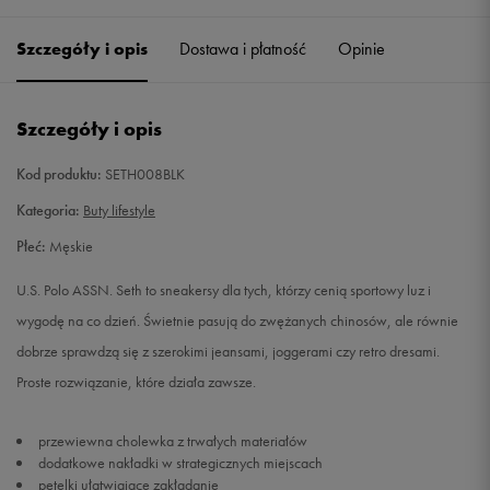
40
26,7 cm
Powiadom o dostępności
Szczegóły i opis
Dostawa i płatność
Opinie
41
27,3 cm
Powiadom o dostępności
Szczegóły i opis
42
28 cm
Powiadom o dostępności
Kod produktu:
SETH008BLK
43
28,7 cm
Powiadom o dostępności
Kategoria:
Buty lifestyle
Płeć:
Męskie
44
29,3 cm
Powiadom o dostępności
U.S. Polo ASSN. Seth to sneakersy dla tych, którzy cenią sportowy luz i
45
30 cm
Powiadom o dostępności
wygodę na co dzień. Świetnie pasują do zwężanych chinosów, ale równie
dobrze sprawdzą się z szerokimi jeansami, joggerami czy retro dresami.
46
30,7 cm
Powiadom o dostępności
Proste rozwiązanie, które działa zawsze.
przewiewna cholewka z trwałych materiałów
dodatkowe nakładki w strategicznych miejscach
pętelki ułatwiające zakładanie