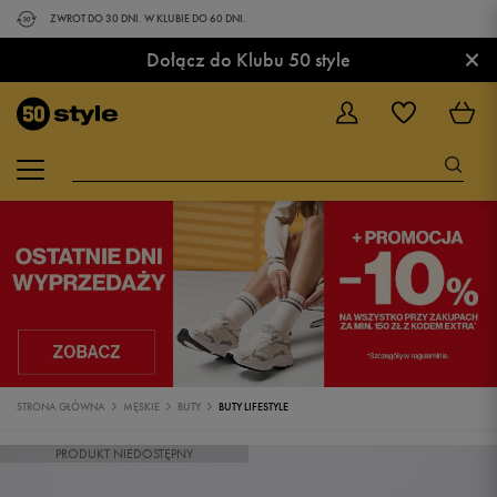
ZWROT DO 30 DNI. W KLUBIE DO 60 DNI.
×
Dołącz do Klubu 50 style
STRONA GŁÓWNA
MĘSKIE
BUTY
BUTY LIFESTYLE
PRODUKT NIEDOSTĘPNY