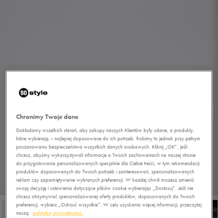
Chronimy Twoje dane
Dokładamy wszelkich starań, aby zakupy naszych Klientów były udane, a produkty,
które wybierają – najlepiej dopasowane do ich potrzeb. Robimy to jednak przy pełnym
poszanowaniu bezpieczeństwa wszystkich danych osobowych. Kliknij „OK”, jeśli
chcesz, abyśmy wykorzystywali informacje o Twoich zachowaniach na naszej stronie
do przygotowania personalizowanych specjalnie dla Ciebie treści, w tym rekomendacji
produktów dopasowanych do Twoich potrzeb i zainteresowań, spersonalizowanych
reklam czy zapamiętywanie wybranych preferencji. W każdej chwili możesz zmienić
1/5
swoją decyzję i ustawienia dotyczące plików cookie wybierając „Dostosuj”. Jeśli nie
chcesz otrzymywać spersonalizowanej oferty produktów, dopasowanych do Twoich
preferencji, wybierz „Odrzuć wszystkie”. W celu uzyskania więcej informacji, przeczytaj
naszą
politykę prywatności.