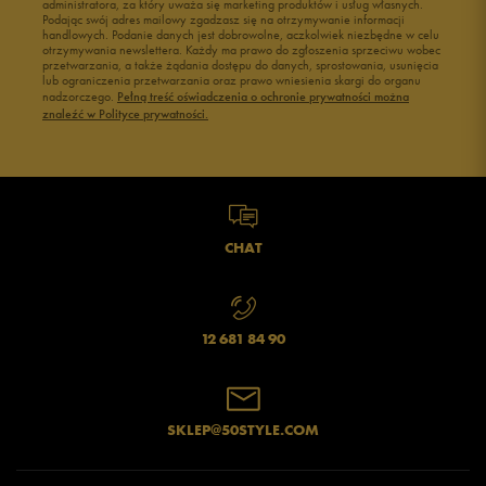
administratora, za który uważa się marketing produktów i usług własnych.
Buty męskie 45
Buty męskie 46
Podając swój adres mailowy zgadzasz się na otrzymywanie informacji
handlowych. Podanie danych jest dobrowolne, aczkolwiek niezbędne w celu
otrzymywania newslettera. Każdy ma prawo do zgłoszenia sprzeciwu wobec
przetwarzania, a także żądania dostępu do danych, sprostowania, usunięcia
lub ograniczenia przetwarzania oraz prawo wniesienia skargi do organu
Jak zbieramy opinie?
nadzorczego.
Pełną treść oświadczenia o ochronie prywatności można
znaleźć w Polityce prywatności.
Opinie klientów
Wyczyść
Szukaj
CHAT
12 681 84 90
SKLEP@50STYLE.COM