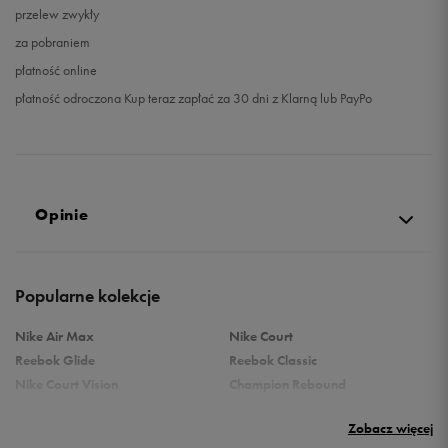
przelew zwykły
za pobraniem
płatność online
płatność odroczona Kup teraz zapłać za 30 dni z Klarną lub PayPo
Opinie
3.0
Popularne kolekcje
opinii klientów
2
z całego okresu
Nike Air Max
Nike Court
zebranych i zweryfikowanych przez
Reebok Glide
Reebok Classic
Nike Court Vision
Champion Rebound
Reebok Court Advance
Nike Air Max Systm
Zobacz więcej
adidas Terrex
adidas Grand Court