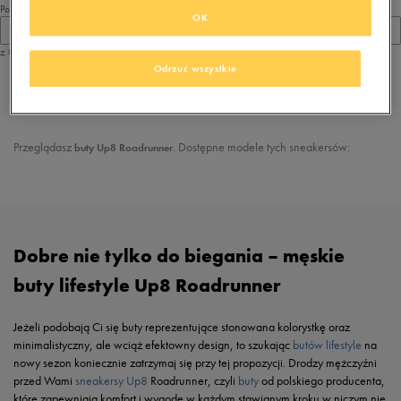
Pokaż
OK
60
z 0
Odrzuć wszystkie
z
1
Przeglądasz
. Dostępne modele tych sneakersów:
buty Up8 Roadrunner
Dobre nie tylko do biegania – męskie
buty lifestyle Up8 Roadrunner
Jeżeli podobają Ci się buty reprezentujące stonowana kolorystkę oraz
minimalistyczny, ale wciąż efektowny design, to szukając
butów lifestyle
na
nowy sezon koniecznie zatrzymaj się przy tej propozycji. Drodzy mężczyźni
przed Wami
sneakersy Up8
Roadrunner, czyli
buty
od polskiego producenta,
które zapewniają komfort i wygodę w każdym stawianym kroku w niczym nie