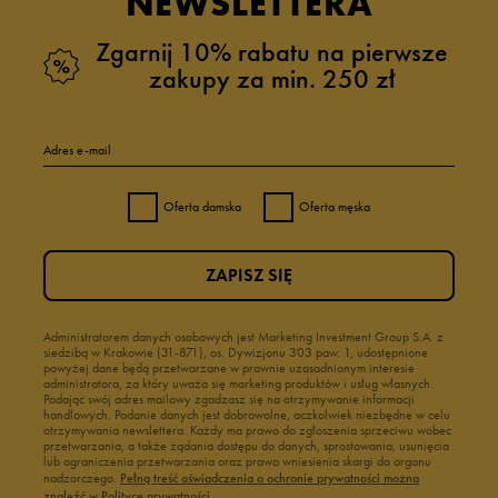
NEWSLETTERA
Zgarnij 10% rabatu na pierwsze
zakupy za min. 250 zł
Adres e-mail
Oferta damska
Oferta męska
ZAPISZ SIĘ
Administratorem danych osobowych jest Marketing Investment Group S.A. z
siedzibą w Krakowie (31-871), os. Dywizjonu 303 paw. 1, udostępnione
powyżej dane będą przetwarzane w prawnie uzasadnionym interesie
administratora, za który uważa się marketing produktów i usług własnych.
Podając swój adres mailowy zgadzasz się na otrzymywanie informacji
handlowych. Podanie danych jest dobrowolne, aczkolwiek niezbędne w celu
otrzymywania newslettera. Każdy ma prawo do zgłoszenia sprzeciwu wobec
przetwarzania, a także żądania dostępu do danych, sprostowania, usunięcia
lub ograniczenia przetwarzania oraz prawo wniesienia skargi do organu
nadzorczego.
Pełną treść oświadczenia o ochronie prywatności można
znaleźć w Polityce prywatności.