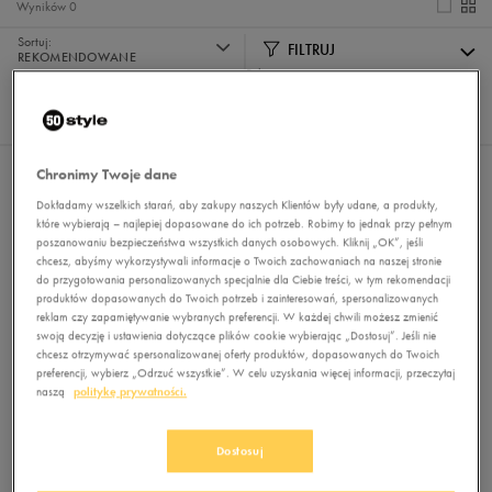
Wyników
0
Sortuj:
FILTRUJ
REKOMENDOWANE
Pokaż
60
z 0
Chronimy Twoje dane
Nie wybrano filtrów
Dokładamy wszelkich starań, aby zakupy naszych Klientów były udane, a produkty,
które wybierają – najlepiej dopasowane do ich potrzeb. Robimy to jednak przy pełnym
poszanowaniu bezpieczeństwa wszystkich danych osobowych. Kliknij „OK”, jeśli
chcesz, abyśmy wykorzystywali informacje o Twoich zachowaniach na naszej stronie
do przygotowania personalizowanych specjalnie dla Ciebie treści, w tym rekomendacji
produktów dopasowanych do Twoich potrzeb i zainteresowań, spersonalizowanych
reklam czy zapamiętywanie wybranych preferencji. W każdej chwili możesz zmienić
swoją decyzję i ustawienia dotyczące plików cookie wybierając „Dostosuj”. Jeśli nie
chcesz otrzymywać spersonalizowanej oferty produktów, dopasowanych do Twoich
Brak produktów do wyświetlenia
preferencji, wybierz „Odrzuć wszystkie”. W celu uzyskania więcej informacji, przeczytaj
naszą
politykę prywatności.
Zmień kryteria wyszukiwania lub
usuń wybrane filtry
Dostosuj