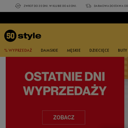
ZWROT DO 30 DNI. W KLUBIE DO 60 DNI.
DARMOWA DOSTAWA OD 
% WYPRZEDAŻ
DAMSKIE
MĘSKIE
DZIECIĘCE
BUTY
NA CZASIE
ZOBACZ
NA CZASIE
POPULARNE KOLEKCJE
ZOBACZ
ZOBACZ NOWE
PO
NA
WYPRZEDAŻ
BUTY
BUTY
BUTY
BUTY
UBRANIA
AKCESORIA
MARKI
SPORT
KATEGORIA
UBRANIA
UBRANIA
UBRANIA
A
A
A
KOLEKCJE
adidas
Outdoor i sporty zimowe
Buty
Sneakersy
Sneakersy
Sandały
Sneakersy
Koszulki
Czapki z daszkiem
Buty
Koszulki
Koszulki
Koszulki
Klapki adidas
Dobierz bluzę do spodni
Torby Nike
Reebok Glide
Klapki basenowe
Va
T-
adidas Streettalk
Champion
Bieganie i trening
Ubrania
Trampki
Trampki
Sneakersy
Trampki
Koszulki polo
Okulary
Ubrania
Topy
Koszulki Polo
Spodenki
Sneakersy adidas
Na trening
Skarpetki Umbro
adidas VL Court Bold
Zestawy do ćwiczeń
ad
T-
przeciwsłoneczne
New Balance 408
Confront
Piłka nożna
Akcesoria
Klapki
Klapki
Trampki
Klapki
Topy
Akcesoria
Spodenki
Spodenki
Bluzy
Sneakersy New Balance
Nike Club Fleece
Skarpetki adidas
Nike Gamma Force
Akcesoria treningowe
Fi
T-
Skarpetki
adidas Barreda
Converse
Pływanie
Sandały
Sandały
Klapki
Sandały
Spodenki
Koszulki Polo
Kąpielówki
Spodnie
Sneakersy Reebok
Nike Sportswear
Skarpetki Nike
Puma Club II Era
Ni
T-
Bielizna
New Balance 373
DC
Buty do biegania
Buty do biegania
Buty do biegania
Buty do biegania
Kąpielówki
Sukienki
Topy
Legginsy
Sneakersy Nike
adidas 3 stripes
Skarpetki Reebok
Fila D Formation
Ni
Sz