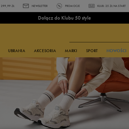
299,99 ZŁ
NEWSLETTER
PROMOCJE
KLUB: 25 ZŁ NA START
Dołącz do Klubu 50 style
UBRANIA
AKCESORIA
MARKI
SPORT
NOWOŚCI
PULARNE KOLEKCJE
 CZASIE
KCESORIA
KCESORIA
KCESORIA
MARKI
MARKI
MARKI
Czapki z daszkiem
Czapki z daszkiem
Skarpetki
adidas
adidas
adidas
ns Brooklyn
shirty adidas
Okulary
Okulary
Plecaki
Bama
Bama
Champion
idas Terrex
shirty Champion
przeciwsłoneczne
przeciwsłoneczne
Akcesoria
Champion
Champion
Converse
la Ravagement
shirty Reebok
Skarpetki
Skarpetki
piłkarskie
Converse
Confront
Disney
ke Court Vision
shirty Umbro
Bielizna
Bokserki
Piórniki
Empire
Converse
Fila
ke Field General
orty Reebok