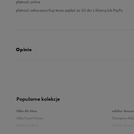
płatność online
płatność odroczona Kup teraz zapłać za 30 dni z Klarną lub PayPo
Opinie
5.0
opinii klientów
3
z całego okresu
zebranych i zweryfikowanych przez
Popularne kolekcje
Nike Air Max
adidas Tensau
Nike Court Vision
Champion Re
Umbro Follow
adidas Grand 
5
10
Nike Star Runner
Vans Filmore