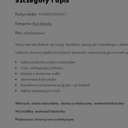
Szczegóły i opis
Kod produktu:
VN000CX0D4C1
Kategoria:
Buty lifestyle
Płeć:
młodzieżowe
Vansy zawsze dobrze się noszą. Są lekkie, pasują do wszystkiego i idea
odsłonie również spełnia te kryteria. Sprawdź i wykorzystaj go na wiele 
lekka cholewka z miksu materiałów
niski, niekrępujący kołnierz
bieżnik o strukturze wafla
stonowana kolorystyka
brandowe oznaczenia na języku i po bokach
tablice rejestracyjne z tyłu
Wierzch: skóra naturalna, skóra syntetyczna, materiał tekstylny
Wyściółka: materiał tekstylny
Podeszwa: tworzywo syntetyczne