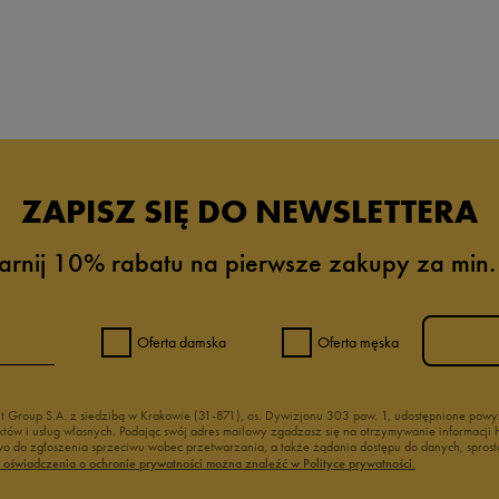
Puma Courtflex
0%
0%
zieci
Białe buty dziecięce
e Reebok
Wysokie buty dla dzieci
0%
rzepy
Buty na WF
ZAPISZ SIĘ DO NEWSLETTERA
Buty młodzieżowe
0%
arnij 10% rabatu na pierwsze zakupy za min.
: 1
Oferta damska
Oferta męska
oki
: 1
nt Group S.A. z siedzibą w Krakowie (31-871), os. Dywizjonu 303 paw. 1, udostępnione po
duktów i usług własnych. Podając swój adres mailowy zgadzasz się na otrzymywanie informacj
 do zgłoszenia sprzeciwu wobec przetwarzania, a także żądania dostępu do danych, sprost
ony
ć oświadczenia o ochronie prywatności można znaleźć w Polityce prywatności.