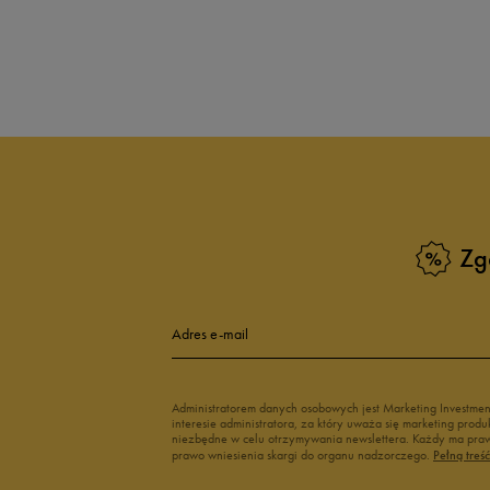
adidas Breaknet
Vans Seldan
4
Zobacz również
3
Buty adidas dziecięce
Buty Fila dla d
2
Buty Puma dla dzieci
Buty dziecięc
Vans dla dzieci
Buty Vans na 
1
Buty Marvel
Świecące buty
Buty do wody dla dzieci
Zg
Szerokość
Liczba głosów
Adres e-mail
wąski
standardowy
szer
Zgodność z rozmiarem
Liczba głosów
Administratorem danych osobowych jest Marketing Investme
interesie administratora, za który uważa się marketing pro
niezbędne w celu otrzymywania newslettera. Każdy ma prawo
zaniżony
zgodny
zawyż
prawo wniesienia skargi do organu nadzorczego.
Pełną treś