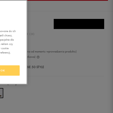
NS WARD
asowane do ich
5.0
(
3
)
śli chcesz,
ecjalnie dla
9,99
zł
z Vat
 reklam czy
w cookie
99
zł
-5%
(najniższa cena od momentu wprowadzenia produktu)
eferencji,
99
zł
-45%
(cena początkowa)
+ 600 PKT W
KLUBIE 50 STYLE
OK
r:
brązowy