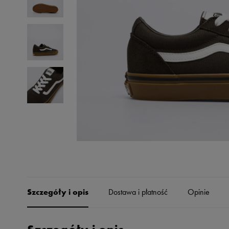
Skechers
Timberland
Umbro
Under Armour
Up8
U.S. Polo ASSN.
Vans
Szczegóły i opis
Dostawa i płatność
Opinie