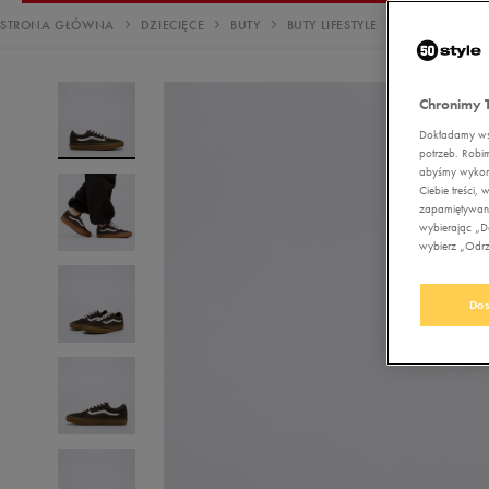
Nerki
Reebok Court Advance
Disney
Buty outdoor
Buty treningowe
Buty outdoor
Buty treningowe
Stroje kąpielowe
Stroje kąpielowe
Bluzy
Kurtki zimowe
Buty lifestyle
Bokserki Umbro
adidas Barreda
ad
Sz
STRONA GŁÓWNA
DZIECIĘCE
BUTY
BUTY LIFESTYLE
VANS WARD
Plecaki
adidas Court
Ellesse
Buty zimowe
Buty piłkarskie
Buty piłkarskie
Buty outdoor
Sukienki
Bluzy
Spodnie
Sukienki
Reebok Smash Edge
Re
Torby
Empire
Duże rozmiary
Buty outdoor
Buty zimowe
Buty piłkarskie
Legginsy
Spodnie
Komplety dresowe
adidas Grand Court
ad
Chronimy 
Akcesoria
Fila
Buty zimowe
Buty zimowe
Bluzy
Legginsy
Legginsy
piłkarskie
Dokładamy wsz
Must Have
Must Have
potrzeb. Robi
Jordan
Trapery
Trapery
Spodnie
Komplety dresowe
Bezrękawniki
Pielęgnacja obuwia
abyśmy wykorz
Ciebie treści
Lacoste
Duże rozmiary
Duże rozmiary
Komplety dresowe
Bezrękawniki
Kurtki przejściowe
Akcesoria
zapamiętywani
narciarskie
wybierając „Do
Levi's
Kurtki przejściowe
Kurtki przejściowe
Kurtki zimowe
wybierz „Odrzu
Szaliki i rękawiczki
Must Have
Must Have
New Balance
Bezrękawniki
Kurtki zimowe
Czapki zimowe
Must Have
Dos
New Era
Kurtki zimowe
Must Have
Nike
Must Have
Oto
Puma
Reebok