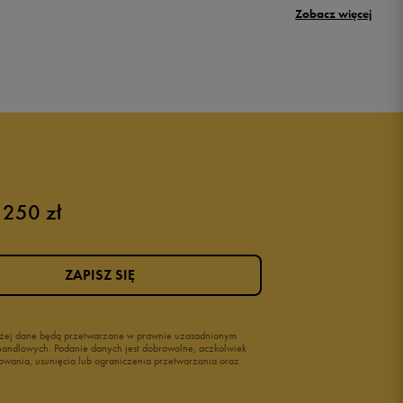
Zobacz więcej
New Balance 500
Buty Nike dziecięce
Buty dla niemowląt
Buty na rzepy
Świecące buty
 250 zł
ZAPISZ SIĘ
wyżej dane będą przetwarzane w prawnie uzasadnionym
i handlowych. Podanie danych jest dobrowolne, aczkolwiek
owania, usunięcia lub ograniczenia przetwarzania oraz