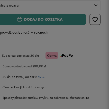
bierz rozmiar
Rozmiary EU
Rozmiary US
DODAJ DO KOSZYKA
36
22,5 cm
prawdź dostępność w salonach
36,5
23 cm
Powiadom o dostępności
37
23,5 cm
Powiadom o dostępności
Kup teraz i zapłać za 30 dni
|
38
24 cm
Powiadom o dostępności
Darmowa dostawa od 299,99 zł
30 dni na zwrot, 60 dni w
38,5
24,5 cm
Powiadom o dostępności
Klubie
Czas realizacji 1-5 dni roboczych
39
25 cm
Powiadom o dostępności
Sposoby płatności:
przelew zwykły, za pobraniem, płatność online