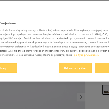
Nerki
Nerki
Fila
DC
New Balance
idas Crazychaos
orty Umbro
Plecaki
Plecaki
Jordan
Empire
Nike
ebok Court Advance
Torby sportowe
Torby sportowe
VA
Levi's
Fila
Puma
idas VL Court
Twoje dane
Pielęgnacja obuwia
Akcesoria
Lacoste
Jordan
Reebok
piłkarskie
elkich starań, aby zakupy naszych Klientów były udane, a produkty, które wybierają – najlepiej dop
Szaliki i rękawiczki
my to jednak przy pełnym poszanowaniu bezpieczeństwa wszystkich danych osobowych. Kliknij „OK”, je
New Balance
Levi's
Skechers
Pielęgnacja obuwia
ystywali informacje o Twoich zachowaniach na naszej stronie do przygotowania personalizowanych sp
11
Czapki zimowe
, w tym rekomendacji produktów dopasowanych do Twoich potrzeb i zainteresowań, spersonalizowanych
New Era
Lacoste
Umbro
Akcesoria
e wybranych preferencji. W każdej chwili możesz zmienić swoją decyzję i ustawienia dotyczące plikó
125,
narciarskie
stosuj”. Jeśli nie chcesz otrzymywać spersonalizowanej oferty produktów, dopasowanych do Twoich pr
Nike
New Balance
Vans
219,
ć wszystkie”. W celu uzyskania więcej informacji, przeczytaj naszą
politykę prywatności.
Szaliki i rękawiczki
Oto
New Era
Czapki zimowe
tosuj
Odrzuć wszystkie
Puma
Nike
Reebok
Oto
Kolo
Sizeer
Puma
Skechers
Reebok
Umbro
Sizeer