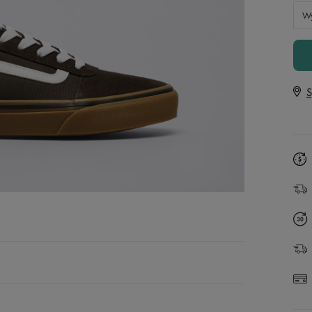
Vans
Skechers
Wy
Timberland
Umbro
Under Armour
S
Up8
U.S. Polo ASSN.
Vans