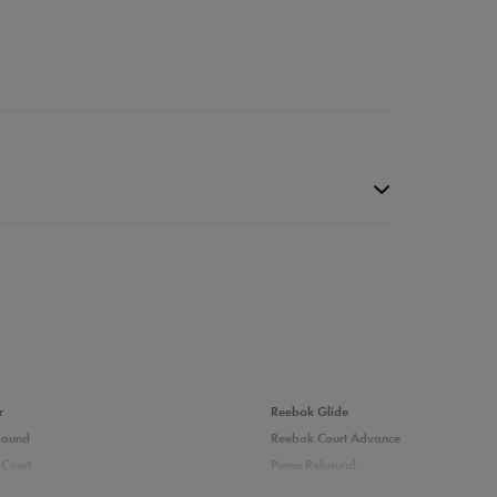
r
Reebok Glide
bound
Reebok Court Advance
Court
Puma Rebound
0%
adidas Ozelle