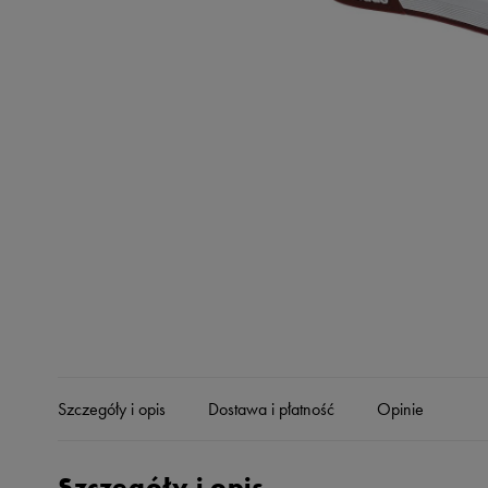
Skechers
Timberland
Umbro
Under Armour
Up8
U.S. Polo ASSN.
Vans
Szczegóły i opis
Dostawa i płatność
Opinie
Szczegóły i opis