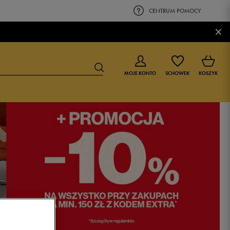
CENTRUM POMOCY
×
MOJE KONTO
SCHOWEK
KOSZYK
BUTY DLA CHŁOPCA
BUTY DLA DZIEWCZYNKI
0-4 lat
0-4 lat
4-8 lat
4-8 lat
9-16 lat
9-16 lat