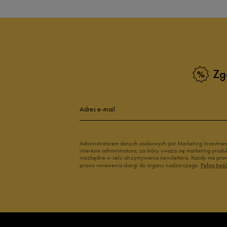
Białe sneakersy męskie
Czarne sneake
Sneakersy zimowe męskie
Sneakersy nisk
Buty Fila męskie
Białe buty męs
Buty czerwone męskie
Buty niebieski
Buty męskie Puma
Buty męskie w
Zg
Buty męskie 43
Buty męskie 4
Adres e-mail
Administratorem danych osobowych jest Marketing Investme
interesie administratora, za który uważa się marketing pro
niezbędne w celu otrzymywania newslettera. Każdy ma prawo
prawo wniesienia skargi do organu nadzorczego.
Pełną treś