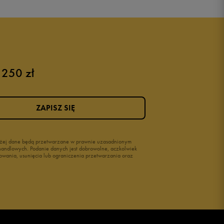
Puma sneakersy męskie
Buty adidas męskie
Buty męskie czarne
Buty męskie Nike
Buty męskie 42
 250 zł
Buty męskie 46
ZAPISZ SIĘ
wyżej dane będą przetwarzane w prawnie uzasadnionym
i handlowych. Podanie danych jest dobrowolne, aczkolwiek
owania, usunięcia lub ograniczenia przetwarzania oraz