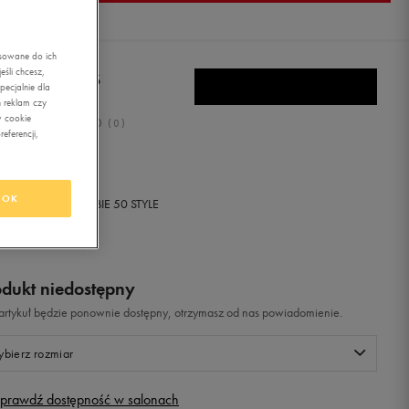
asowane do ich
śli chcesz,
DAS DAILY 9TIS
ecjalnie dla
 reklam czy
w cookie
0.0
(
0
)
eferencji,
,99
zł
z Vat
OK
+ 250 PKT W
KLUBIE 50 STYLE
odukt niedostępny
i artykuł będzie ponownie dostępny, otrzymasz od nas powiadomienie.
bierz rozmiar
prawdź dostępność w salonach
Rozmiary EU
Rozmiary US