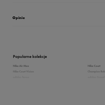
Opinie
Produkt nie posia
Popularne kolekcje
Nike Air Max
Nike Court
Nike Court Vision
Champion Re
adidas Terrex
adidas Grand 
Puma Caven
Vans Filmore
adidas Breaknet
Skechers Uno
Zobacz również