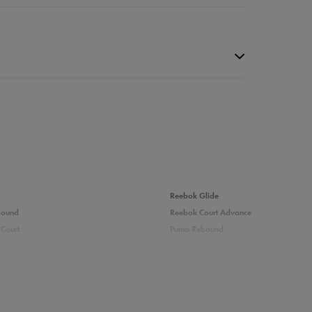
da recenzji
Reebok Glide
bound
Reebok Court Advance
Court
Puma Rebound
adidas Ozelle
Fila Grand Tier