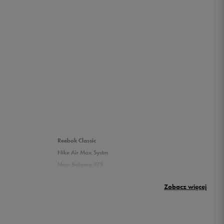
Reebok Classic
Nike Air Max Systm
New Balance 373
Umbro Griffin
Zobacz więcej
New Balance 500