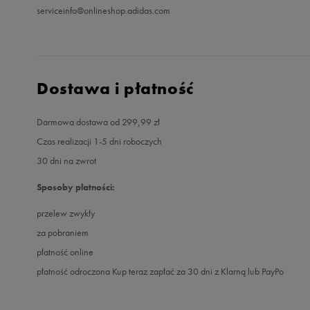
serviceinfo@onlineshop.adidas.com
Dostawa i płatność
Darmowa dostawa od 299,99 zł
Czas realizacji 1-5 dni roboczych
30 dni na zwrot
Sposoby płatności:
przelew zwykły
za pobraniem
płatność online
płatność odroczona Kup teraz zapłać za 30 dni z Klarną lub PayPo