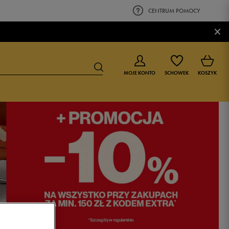
CENTRUM POMOCY
×
MOJE KONTO
SCHOWEK
KOSZYK
BUTY DLA CHŁOPCA
BUTY DLA DZIEWCZYNKI
0-4 lat
0-4 lat
4-8 lat
4-8 lat
9-16 lat
9-16 lat