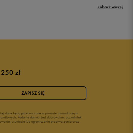
Umbro Griffin
Zobacz więcej
New Balance 500
Puma sneakersy męskie
Buty adidas męskie
Buty męskie czarne
Buty męskie Nike
Buty męskie 42
 250 zł
Buty męskie 46
ZAPISZ SIĘ
wyżej dane będą przetwarzane w prawnie uzasadnionym
i handlowych. Podanie danych jest dobrowolne, aczkolwiek
owania, usunięcia lub ograniczenia przetwarzania oraz