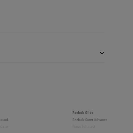
Reebok Glide
bound
Reebok Court Advance
Court
Puma Rebound
3%