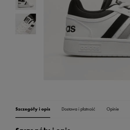
Skechers
Timberland
Umbro
Under Armour
Up8
U.S. Polo ASSN.
Vans
Szczegóły i opis
Dostawa i płatność
Opinie