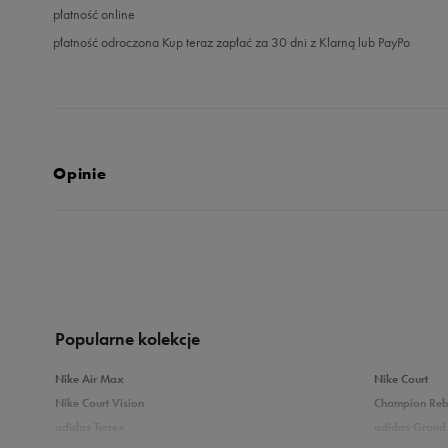
płatność online
płatność odroczona Kup teraz zapłać za 30 dni z Klarną lub PayPo
Opinie
4.9
opinii klientów
213
z całego okresu
zebranych i zweryfikowanych przez
Popularne kolekcje
Nike Air Max
Nike Court
Nike Court Vision
Champion Re
adidas Terrex
adidas Grand 
5
9