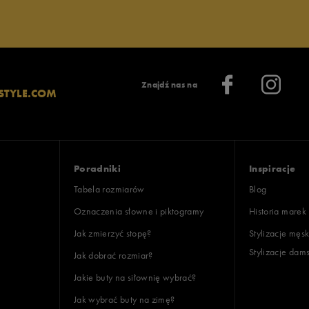
lientów
Znajdź nas na
STYLE.COM
Wyczyść
Szukaj
Poradniki
Inspiracje
Tabela rozmiarów
Blog
Oznaczenia słowne i piktogramy
Historia marek
Jak zmierzyć stopę?
Stylizacje męsk
Stylizacje dam
Jak dobrać rozmiar?
Jakie buty na siłownię wybrać?
Jak wybrać buty na zimę?