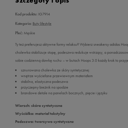
Szczegóły i opis
Kod produktu:
IG7914
Kategoria:
Buty lifestyle
Płeć:
Męskie
Ty też preferujesz aktywne formy relaksu? Wybierz sneakersy adidas Hoo
cholewka stabilizuje stopę, podeszwa redukuje wstrząsy, a ponadczasowa
sobie codzienną dawkę ruchu – w butach Hoops 3.0 każdy krok to przy
sznurowana cholewka ze skóry syntetycznej
wnętrze wyściełane przewiewnym materiałem
stabilna, elastyczna podeszwa
przyczepny bieżnik na spodzie
brandowe detale na panelach bocznych, pięcie i języku
Wierzch: skóra syntetyczna
Wyściółka: materiał tekstylny
Podeszwa: tworzywo syntetyczne