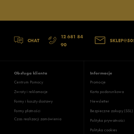
Jak zbieramy opinie?
Opinie k
12 681 84
CHAT
SKLEP@50
90
Obsługa klienta
Informacje
Centrum Pomocy
Promocje
Zwroty i reklamacje
Karta podarunkowa
Formy i koszty dostawy
Newsletter
Formy płatności
Bezpieczne zakupy (SSL)
Czas realizacji zamówienia
Polityka prywatności
Polityka cookies