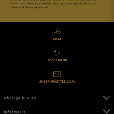
nadzorczego.
Pełną treść oświadczenia o ochronie prywatności można
znaleźć w Polityce prywatności.
CHAT
12 681 84 90
SKLEP@50STYLE.COM
Obsługa klienta
Centrum Pomocy
Informacje