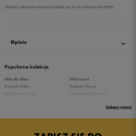
płatność odroczona Kup teraz zapłać za 30 dni z Klarną lub PayPo
Opinie
Produkt nie posiada recenzji
Popularne kolekcje
Nike Air Max
Nike Court
Reebok Glide
Reebok Classic
Nike Court Vision
Champion Rebound
Reebok Court Advance
Nike Air Max Systm
Zobacz więcej
adidas Terrex
adidas Grand Court
Puma Rebound
New Balance 373
Puma Caven
Vans Filmore
adidas Ozelle
Umbro Griffin