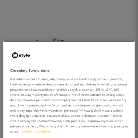
Chronimy Twoje dane
Dokładamy wszelkich starań, aby zakupy naszych Klientów były udane, a produkty,
które wybierają – najlepiej dopasowane do ich potrzeb. Robimy to jednak przy pełnym
poszanowaniu bezpieczeństwa wszystkich danych osobowych. Kliknij „OK”, jeśli
1/1
chcesz, abyśmy wykorzystywali informacje o Twoich zachowaniach na naszej stronie
do przygotowania personalizowanych specjalnie dla Ciebie treści, w tym rekomendacji
produktów dopasowanych do Twoich potrzeb i zainteresowań, spersonalizowanych
reklam czy zapamiętywanie wybranych preferencji. W każdej chwili możesz zmienić
swoją decyzję i ustawienia dotyczące plików cookie wybierając „Dostosuj”. Jeśli nie
chcesz otrzymywać spersonalizowanej oferty produktów, dopasowanych do Twoich
preferencji, wybierz „Odrzuć wszystkie”. W celu uzyskania więcej informacji, przeczytaj
naszą
politykę prywatności.
ADIDAS PLIMCANA LOW