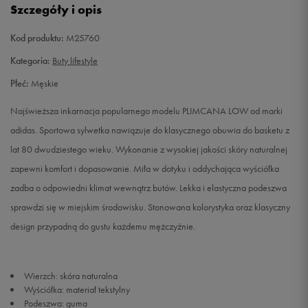
Szczegóły i opis
41 1/3
26 cm
Powiadom o dostępności
Kod produktu:
M25760
42
26,5 cm
Powiadom o dostępności
Kategoria:
Buty lifestyle
Płeć:
Męskie
42 2/3
27 cm
Powiadom o dostępności
Najświeższa inkarnacja popularnego modelu PLIMCANA LOW od marki
43 1/3
27,5 cm
Powiadom o dostępności
adidas. Sportowa sylwetka nawiązuje do klasycznego obuwia do basketu z
lat 80 dwudziestego wieku. Wykonanie z wysokiej jakości skóry naturalnej
44
28 cm
Powiadom o dostępności
zapewni komfort i dopasowanie. Miła w dotyku i oddychająca wyściółka
zadba o odpowiedni klimat wewnątrz butów. Lekka i elastyczna podeszwa
44 2/3
28,5 cm
Powiadom o dostępności
sprawdzi się w miejskim środowisku. Stonowana kolorystyka oraz klasyczny
design przypadną do gustu każdemu mężczyźnie.
45 1/3
29 cm
Powiadom o dostępności
46
29,5 cm
Powiadom o dostępności
Wierzch: skóra naturalna
Wyściółka: materiał tekstylny
46 2/3
30 cm
Powiadom o dostępności
Podeszwa: guma