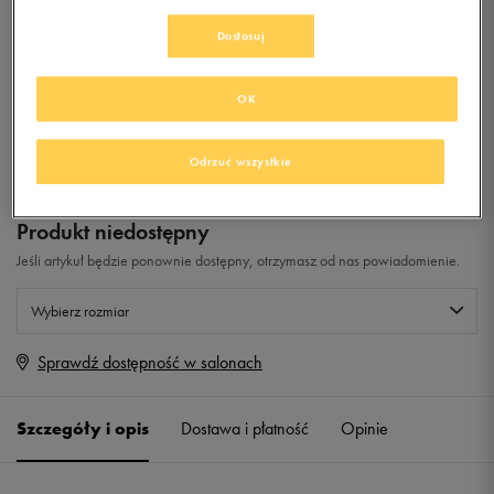
Dostosuj
0.0
(
0
)
99,99
zł
z Vat
OK
+ 500 PKT W
KLUBIE 50 STYLE
Odrzuć wszystkie
Produkt niedostępny
Jeśli artykuł będzie ponownie dostępny, otrzymasz od nas powiadomienie.
Wybierz rozmiar
Sprawdź dostępność w salonach
Rozmiary EU
Rozmiary US
40
25 cm
Powiadom o dostępności
Szczegóły i opis
Dostawa i płatność
Opinie
40 2/3
25,5 cm
Powiadom o dostępności