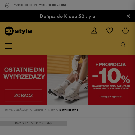
ZWROT DO 30 DNI. W KLUBIE DO 60 DNI.
×
Dołącz do Klubu 50 style
STRONA GŁÓWNA
MĘSKIE
BUTY
BUTY LIFESTYLE
PRODUKT NIEDOSTĘPNY